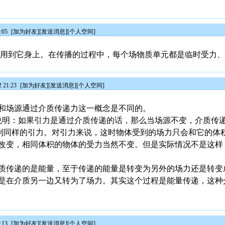
:05
[
加为好友
][
发送消息
][
个人空间
]
作用到它身上。在传播的过程中，每个场物质单元都是临时受力
 21:23
[
加为好友
][
发送消息
][
个人空间
]
和场源通过介质传递力这一概念是不同的。
举例说明：如果引力是通过介质传递的话，那么当场源不变，介质传
到同样的引力。对引力来说，这时物体受到的场力只会和它的体
改变，相同体积的物体的受力当然不变。但是实际情况不是这样
质传递的是能量，至于传递的能量是转变为另外的场力还是转变
是在介质另一边又转为了场力。其实这个过程是能量传递，这种
:13
[
加为好友
][
发送消息
][
个人空间
]