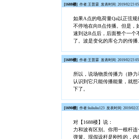
[1688楼]
作者:
王普霖
发表时间: 2019/02/23 05
如果A点的电荷量Qa以正弦
不停地在向B点传播。但是，
速到达B点后，后面整个一个
了。波是变化的库仑力的传播
[1689楼]
作者:
王普霖
发表时间: 2019/02/23 05
所以，说场物质传播力（静力
认识到它只能传播能量，就想
下了。
[1690楼]
作者:
liuliuliu123
发表时间: 2019/02/23
对【1688楼】说：
力和波有区别。你用一根杆连
弹簧。现假设杆是刚性的，内