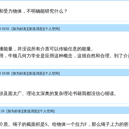
和受力物体，不明确能研究什么？
 10:01
[
加为好友
][
发送消息
][
个人空间
]
播能量，并没说所有介质可以传输任意的能量。
用，牛顿几何力学全是应用这种概念，这很自然和合理。到了介
 10:08
[
加为好友
][
发送消息
][
个人空间
]
涉及面太广、理论太深奥的复杂理论书籍我都没信心细读。
:10
[
加为好友
][
发送消息
][
个人空间
]
介质。绳子的截面积是S。给物体一个拉力F，那么绳子上力的密度