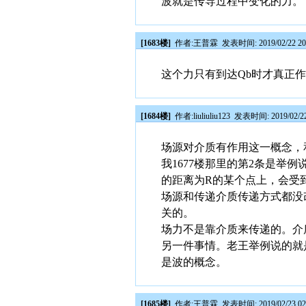
波就是传导过程中变化的力。
[1683楼]
作者:
王普霖
发表时间: 2019/02/22 20
这个力只有到达Qb时才真正
[1684楼]
作者:
liuliuliu123
发表时间: 2019/02/22
场源对介质有作用这一概念，
我1677楼那里的第2条是
的距离为R的某个点上，会受
场源和传递介质传递方式都没
关的。
场力不是靠介质来传递的。介
另一件事情。老王举例说的就
是波的概念。
[1685楼]
作者:
王普霖
发表时间: 2019/02/23 02