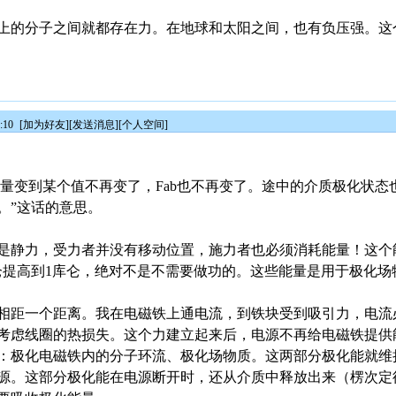
上的分子之间就都存在力。在地球和太阳之间，也有负压强。这
:10
[
加为好友
][
发送消息
][
个人空间
]
“Qa电量变到某个值不再变了，Fab也不再变了。途中的介质极化状
。”这话的意思。
是静力，受力者并没有移动位置，施力者也必须消耗能量！这个
库仑提高到1库仑，绝对不是不需要做功的。这些能量是用于极化场
相距一个距离。我在电磁铁上通电流，到铁块受到吸引力，电流
考虑线圈的热损失。这个力建立起来后，电源不再给电磁铁提供
：极化电磁铁内的分子环流、极化场物质。这两部分极化能就维
源。这部分极化能在电源断开时，还从介质中释放出来（楞次定