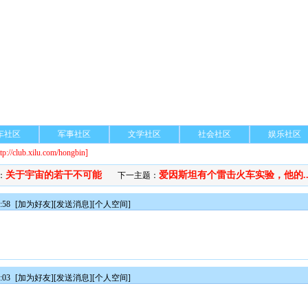
车社区
军事社区
文学社区
社会社区
娱乐社区
ttp://club.xilu.com/hongbin]
关于宇宙的若干不可能
爱因斯坦有个雷击火车实验，他的..
：
下一主题：
:58
[
加为好友
][
发送消息
][
个人空间
]
:03
[
加为好友
][
发送消息
][
个人空间
]