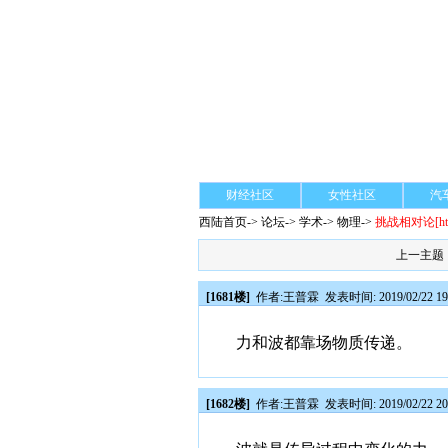
财经社区
女性社区
汽
西陆首页
->
论坛
->
学术
-> 物理->
挑战相对论
[h
上一主题
[1681楼]
作者:
王普霖
发表时间: 2019/02/22 19
力和波都靠场物质传递。
[1682楼]
作者:
王普霖
发表时间: 2019/02/22 20