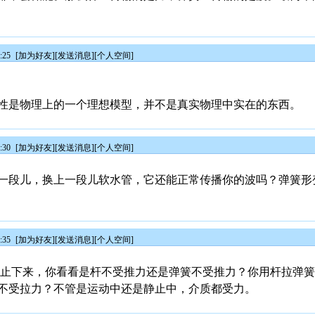
:25
[
加为好友
][
发送消息
][
个人空间
]
性是物理上的一个理想模型，并不是真实物理中实在的东西。
:30
[
加为好友
][
发送消息
][
个人空间
]
一段儿，换上一段儿软水管，它还能正常传播你的波吗？弹簧形
:35
[
加为好友
][
发送消息
][
个人空间
]
停止下来，你看看是杆不受推力还是弹簧不受推力？你用杆拉弹簧到
不受拉力？不管是运动中还是静止中，介质都受力。