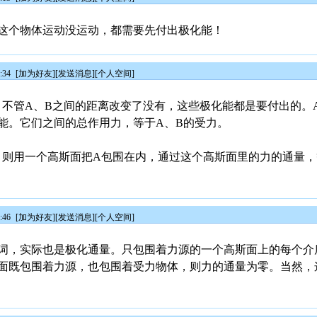
这个物体运动没运动，都需要先付出极化能！
:34
[
加为好友
][
发送消息
][
个人空间
]
，不管A、B之间的距离改变了没有，这些极化能都是要付出的。
能。它们之间的总作用力，等于A、B的受力。
，则用一个高斯面把A包围在内，通过这个高斯面里的力的通量，
:46
[
加为好友
][
发送消息
][
个人空间
]
词，实际也是极化通量。只包围着力源的一个高斯面上的每个介
面既包围着力源，也包围着受力物体，则力的通量为零。当然，