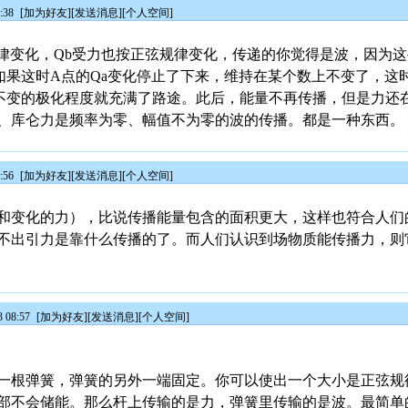
:38
[
加为好友
][
发送消息
][
个人空间
]
规律变化，Qb受力也按正弦规律变化，传递的你觉得是波，因为
如果这时A点的Qa变化停止了下来，维持在某个数上不变了，这
不变的极化程度就充满了路途。此后，能量不再传播，但是力还
、库仑力是频率为零、幅值不为零的波的传播。都是一种东西。
:56
[
加为好友
][
发送消息
][
个人空间
]
和变化的力），比说传播能量包含的面积更大，这样也符合人们
不出引力是靠什么传播的了。而人们认识到场物质能传播力，则
 08:57
[
加为好友
][
发送消息
][
个人空间
]
一根弹簧，弹簧的另外一端固定。你可以使出一个大小是正弦规
部不会储能。那么杆上传输的是力，弹簧里传输的是波。最简单