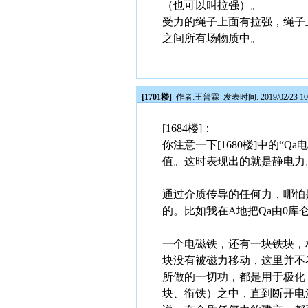
（也可以叫拉强）。
受力的绳子上面有拉强，绳子
之间所有场物质中。
[1701楼]
作者:
王普霖
发表时间: 2019/02/23 10
[1684楼]：
你注意一下[1680楼]中的
值。这时表现出的就是静电力
通过介质传导的任何力，哪怕
的。比如我在A地把Qa由0
一个电磁铁，还有一块铁块，
块没有被磁力移动，这里并不
所做的一切功，都是用于极化
块、衔铁）之中，直到断开电