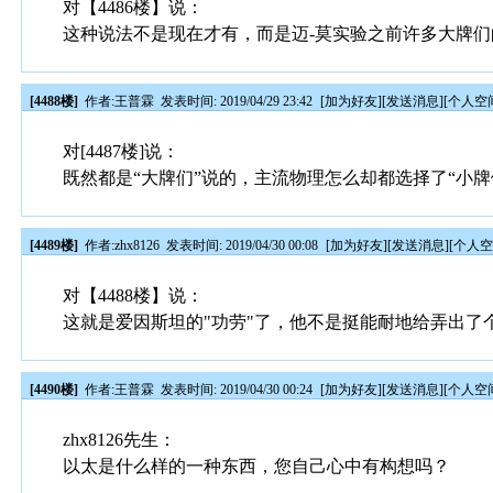
对【4486楼】说：
这种说法不是现在才有，而是迈-莫实验之前许多大牌
[4488楼]
作者:
王普霖
发表时间: 2019/04/29 23:42
[
加为好友
][
发送消息
][
个人空
对[4487楼]说：
既然都是“大牌们”说的，主流物理怎么却都选择了“小牌
[4489楼]
作者:
zhx8126
发表时间: 2019/04/30 00:08
[
加为好友
][
发送消息
][
个人
对【4488楼】说：
这就是爱因斯坦的"功劳"了，他不是挺能耐地给弄出了
[4490楼]
作者:
王普霖
发表时间: 2019/04/30 00:24
[
加为好友
][
发送消息
][
个人空
zhx8126先生：
以太是什么样的一种东西，您自己心中有构想吗？