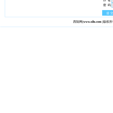
作 者:
密 码:
提 
西陆网
(
www.xilu.com
)版权