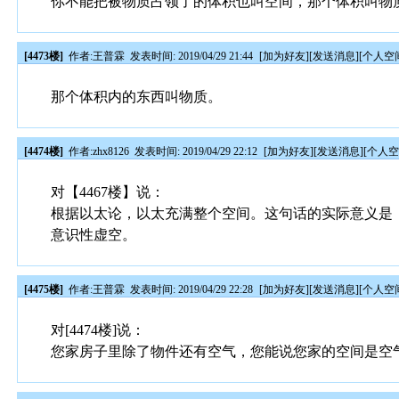
你不能把被物质占领了的体积也叫空间，那个体积叫物
[4473楼]
作者:
王普霖
发表时间: 2019/04/29 21:44
[
加为好友
][
发送消息
][
个人空
那个体积内的东西叫物质。
[4474楼]
作者:
zhx8126
发表时间: 2019/04/29 22:12
[
加为好友
][
发送消息
][
个人
对【4467楼】说：
根据以太论，以太充满整个空间。这句话的实际意义是
意识性虚空。
[4475楼]
作者:
王普霖
发表时间: 2019/04/29 22:28
[
加为好友
][
发送消息
][
个人空
对[4474楼]说：
您家房子里除了物件还有空气，您能说您家的空间是空