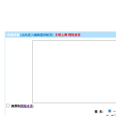
简捷回复
[点此进入编辑器回帖页]
文明上网 理性发言
推荐到
西陆名言
:
签 名: