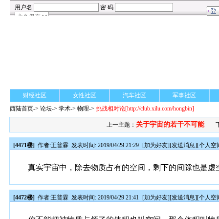
财经社区
女性社区
汽车社区
军事社区
西陆首页
->
论坛
->
学术
-> 物理->
挑战相对论
[http://club.xilu.com/hongbin]
关于宇宙的若干不可能
上一主题：
[4471楼]
作者:
王普霖
发表时间: 2019/04/29 21:29
[
加为好友
][
发送消息
][
个人空
真实宇宙中，除去物质占有的空间，剩下的间隙也是虚
[4472楼]
作者:
王普霖
发表时间: 2019/04/29 21:41
[
加为好友
][
发送消息
][
个人空