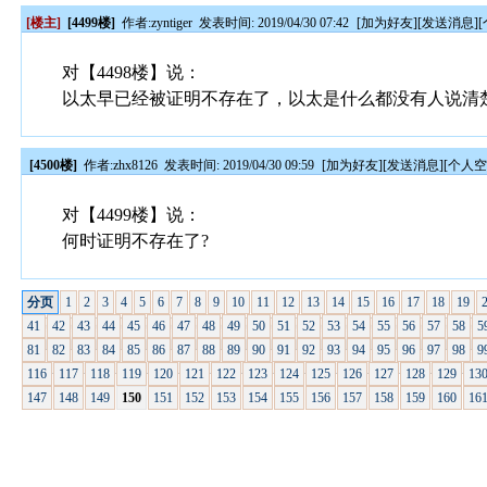
[楼主]
[4499楼]
作者:
zyntiger
发表时间: 2019/04/30 07:42
[
加为好友
][
发送消息
][
对【4498楼】说：
以太早已经被证明不存在了，以太是什么都没有人说清
[4500楼]
作者:
zhx8126
发表时间: 2019/04/30 09:59
[
加为好友
][
发送消息
][
个人
对【4499楼】说：
何时证明不存在了?
分页
1
2
3
4
5
6
7
8
9
10
11
12
13
14
15
16
17
18
19
41
42
43
44
45
46
47
48
49
50
51
52
53
54
55
56
57
58
5
81
82
83
84
85
86
87
88
89
90
91
92
93
94
95
96
97
98
9
116
117
118
119
120
121
122
123
124
125
126
127
128
129
13
147
148
149
150
151
152
153
154
155
156
157
158
159
160
16