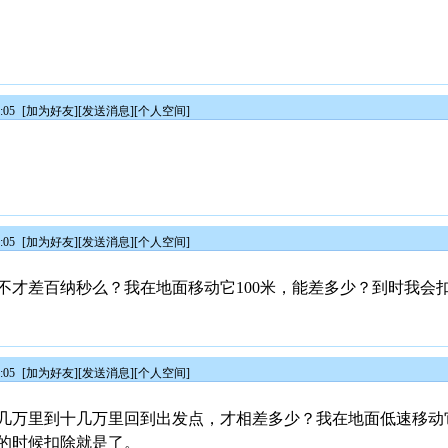
:05
[
加为好友
][
发送消息
][
个人空间
]
:05
[
加为好友
][
发送消息
][
个人空间
]
不才差百纳秒么？我在地面移动它100米，能差多少？到时我会
:05
[
加为好友
][
发送消息
][
个人空间
]
几万里到十几万里回到出发点，才相差多少？我在地面低速移动它
的时候扣除就是了。