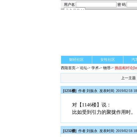
财经社区
女性社区
汽
西陆首页
->
论坛
->
学术
-> 物理->
挑战相对论
[h
上一主题
[1231楼]
作者:
刘振永
发表时间: 2019/02/18 18
对【1146楼】说：
比如受到引力的聚拢作用时。
[1232楼]
作者:
刘振永
发表时间: 2019/02/18 18