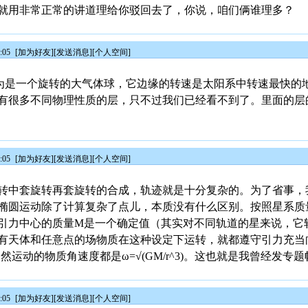
就用非常正常的讲道理给你驳回去了，你说，咱们俩谁理多？
:05
[
加为好友
][
发送消息
][
个人空间
]
为是一个旋转的大气体球，它边缘的转速是太阳系中转速最快的
有很多不同物理性质的层，只不过我们已经看不到了。里面的层
:05
[
加为好友
][
发送消息
][
个人空间
]
转中套旋转再套旋转的合成，轨迹就是十分复杂的。为了省事，
椭圆运动除了计算复杂了点儿，本质没有什么区别。按照星系质
引力中心的质量M是一个确定值（其实对不同轨道的星来说，它
天体和任意点的场物质在这种设定下运转，就都遵守引力充当向心
自然运动的物质角速度都是ω=√(GM/r^3)。这也就是我曾经发专
:05
[
加为好友
][
发送消息
][
个人空间
]