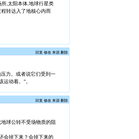
所,太阳本体.地球行星类
过程转达入了地核心内而
回复
修改
来源
删除
的压力。或者说它们受到一
该运动着。”。
回复
修改
来源
删除
此地球公转不受场物质的阻
还会掉下来？会掉下来的