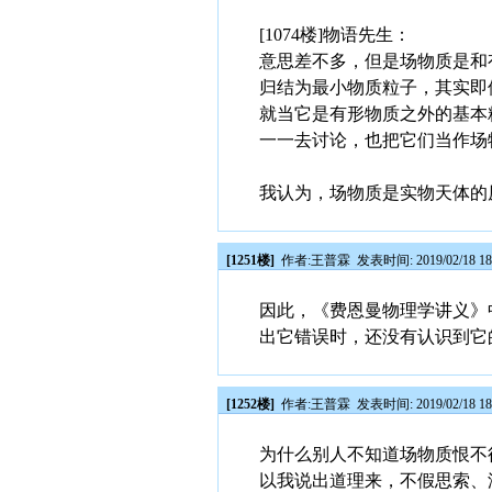
[1074楼]物语先生：
意思差不多，但是场物质是和
归结为最小物质粒子，其实即
就当它是有形物质之外的基本
一一去讨论，也把它们当作场
我认为，场物质是实物天体的
[1251楼]
作者:
王普霖
发表时间: 2019/02/18 18
因此，《费恩曼物理学讲义》
出它错误时，还没有认识到它
[1252楼]
作者:
王普霖
发表时间: 2019/02/18 18
为什么别人不知道场物质恨不
以我说出道理来，不假思索、