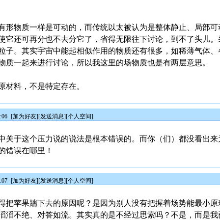
有形物质一样是可动的，而传统以太被认为是整体静止、局部可
使它还可再分也不去分它了，省得无限往下讨论，到不了头儿。
粒子。其实宇宙中能起相似作用的物质还有很多，如稀薄气体、
物质一起来进行讨论，所以我这里的场物质也是有两层意思。
原材料，不是特定存在。
:06
[
加为好友
][
发送消息
][
个人空间
]
中关于这个压力说的说法是根本错误的。而你（们）都没看出来
的错误在哪里！
:07
[
加为好友
][
发送消息
][
个人空间
]
得把苹果踹下去的原因呢？是因为别人没有把握着场势能最小原
滔滔不绝、对答如流。其实真的是不经过思索吗？不是，而是我