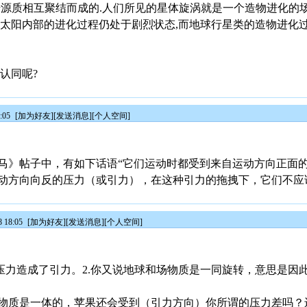
源质相互聚结而成的.人们所见的星体旋涡就是一个造物进化的场
过太阳内部的进化过程仍处于剧烈状态,而地球行星类的造物进化
认同呢?
:05
[
加为好友
][
发送消息
][
个人空间
]
马》帖子中，有如下话语“它们运动时都受到来自运动方向正面
动方向向反的压力（或引力），在这种引力的拖拽下，它们不应
 18:05
[
加为好友
][
发送消息
][
个人空间
]
质压力造成了引力。2.你又说地球和场物质是一同旋转，意思是因
物质是一体的，苹果还会受到（引力方向）你所谓的压力差吗？