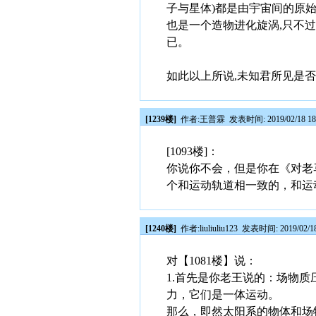
子与星体)都是由宇宙间的原始
也是一个造物进化旋涡,只不
已。
如此以上所说,未知君所见是否
[1239楼]
作者:
王普霖
发表时间: 2019/02/18 18
[1093楼]：
你说你不会，但是你在《对老
个和运动轨道相一致的，和运
[1240楼]
作者:
liuliuliu123
发表时间: 2019/02/18
对【1081楼】说：
1.首先是你老王说的：场物
力，它们是一体运动。
那么，即然太阳系的物体和场