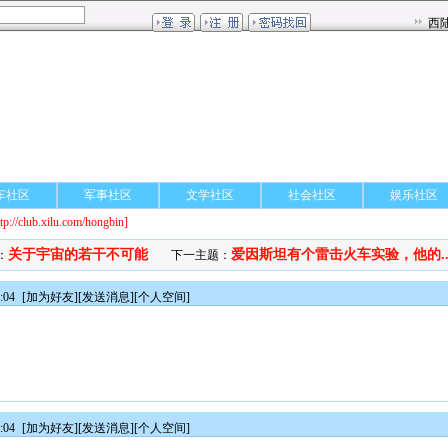
车社区
军事社区
文学社区
社会社区
娱乐社区
ttp://club.xilu.com/hongbin]
关于宇宙的若干不可能
爱因斯坦有个雷击火车实验，他的..
：
下一主题：
:04
[
加为好友
][
发送消息
][
个人空间
]
:04
[
加为好友
][
发送消息
][
个人空间
]