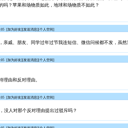
的吗？苹果和场物质如此，地球和场物质不如此？
:05
[
加为好友
][
发送消息
][
个人空间
]
，亲戚、朋友、同学过年过节我连短信、微信问候都不发，虽然
:05
[
加为好友
][
发送消息
][
个人空间
]
持理由和反对理由。
:05
[
加为好友
][
发送消息
][
个人空间
]
0年来，没人对那个反对理由提出过驳斥吗？