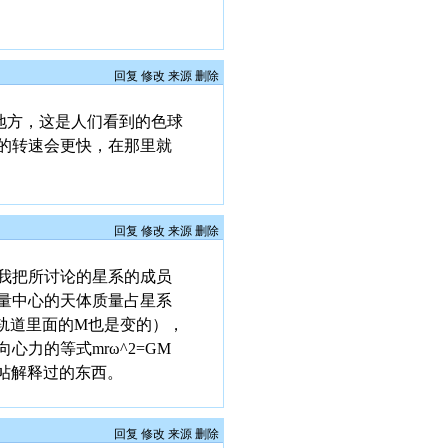
回复
修改
来源
删除
地方，这是人们看到的色球
的转速会更快，在那里就
回复
修改
来源
删除
我把所讨论的星系的成员
量中心的天体质量占星系
轨道里面的M也是变的），
力的等式mrω^2=GM
题帖解释过的东西。
回复
修改
来源
删除