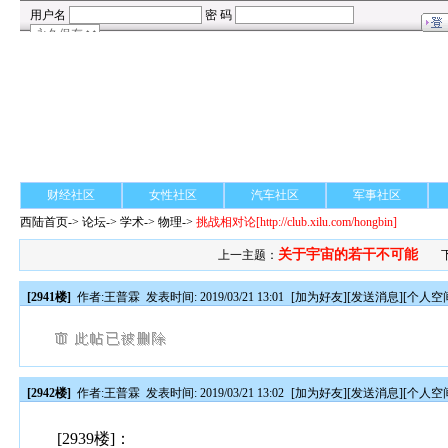
财经社区
女性社区
汽车社区
军事社区
西陆首页
->
论坛
->
学术
-> 物理->
挑战相对论
[http://club.xilu.com/hongbin]
关于宇宙的若干不可能
上一主题：
[2941楼]
作者:
王普霖
发表时间: 2019/03/21 13:01
[
加为好友
][
发送消息
][
个人空
[2942楼]
作者:
王普霖
发表时间: 2019/03/21 13:02
[
加为好友
][
发送消息
][
个人空
[2939楼]：