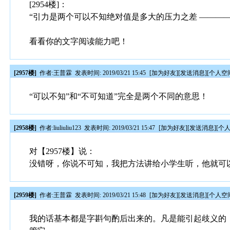
[2954楼]：
“引力是两个可以不知绝对值是多大的压力之差 ———
看看你的文字阅读能力吧！
[2957楼]
作者:
王普霖
发表时间: 2019/03/21 15:45
[
加为好友
][
发送消息
][
个人空
“可以不知”和“不可知道”完全是两个不同的意思！
[2958楼]
作者:
liuliuliu123
发表时间: 2019/03/21 15:47
[
加为好友
][
发送消息
][
个
对【2957楼】说：
没错呀，你说不可知，我把方法讲给小学生听，他就可
[2959楼]
作者:
王普霖
发表时间: 2019/03/21 15:48
[
加为好友
][
发送消息
][
个人空
我的话基本都是字斟句酌后出来的。凡是能引起歧义的