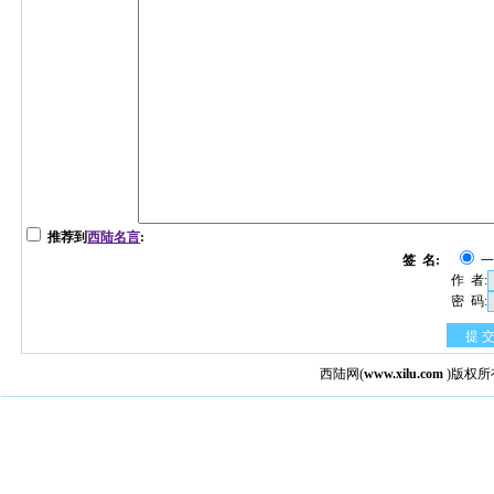
推荐到
西陆名言
:
签 名:
作 者:
密 码:
提 
西陆网
(
www.xilu.com
)版权