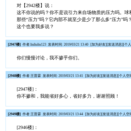
对【2942楼】说：
这不你说的吗？你不是说引力来自场物质的压力吗。球
那些“压力”吗？它内部不就至少是少了那么多“压力”吗
这个也要我多说？
[2947楼]
作者:
liuliuliu123
发表时间: 2019/03/21 13:40
[
加为好友
][
发送消息
][
个
你们慢慢讨论，我不掺乎你们。
[2948楼]
作者:
王普霖
发表时间: 2019/03/21 13:41
[
加为好友
][
发送消息
][
个人空
[2947楼]：
你不掺和，我能省好多心，省好多力，谢谢照顾！
[2949楼]
作者:
王普霖
发表时间: 2019/03/21 13:44
[
加为好友
][
发送消息
][
个人空
[2946楼]：