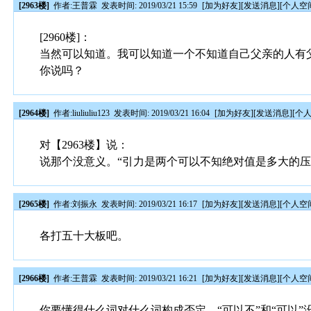
[2963楼]
作者:
王普霖
发表时间: 2019/03/21 15:59
[
加为好友
][
发送消息
][
个人空
[2960楼]：
当然可以知道。我可以知道一个不知道自己父亲的人有
你说吗？
[2964楼]
作者:
liuliuliu123
发表时间: 2019/03/21 16:04
[
加为好友
][
发送消息
][
个
对【2963楼】说：
说那个没意义。“引力是两个可以不知绝对值是多大的压
[2965楼]
作者:
刘振永
发表时间: 2019/03/21 16:17
[
加为好友
][
发送消息
][
个人空
各打五十大板吧。
[2966楼]
作者:
王普霖
发表时间: 2019/03/21 16:21
[
加为好友
][
发送消息
][
个人空
你要懂得什么词对什么词构成否定。“可以不”和“可以”