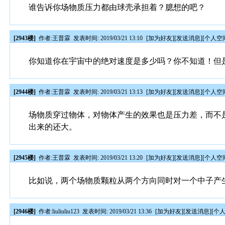
谁告诉你场物质压力都由球壳承担着？臆想的吧？
[2943楼]
作者:
王普霖
发表时间: 2019/03/21 13:10
[
加为好友
][
发送消息
][
个人空
你知道你在宇宙中的绝对速度是多少吗？你不知道！但
[2944楼]
作者:
王普霖
发表时间: 2019/03/21 13:13
[
加为好友
][
发送消息
][
个人空
场物质穿过物体，对物体产生的效果也是压力差，而不
出来的还大。
[2945楼]
作者:
王普霖
发表时间: 2019/03/21 13:20
[
加为好友
][
发送消息
][
个人空
比如说，两个场物质颗粒从两个方向同时对一个中子产
[2946楼]
作者:
liuliuliu123
发表时间: 2019/03/21 13:36
[
加为好友
][
发送消息
][
个