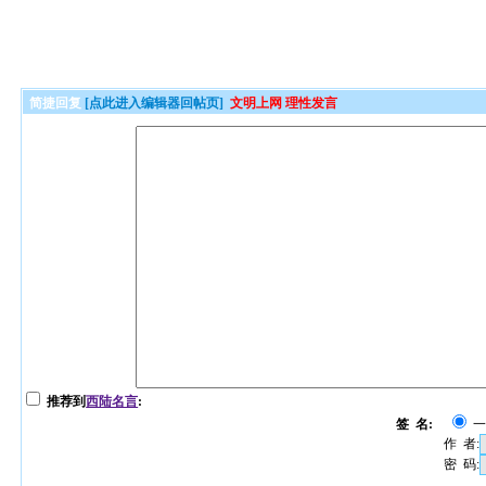
简捷回复
[点此进入编辑器回帖页]
文明上网 理性发言
推荐到
西陆名言
:
签 名:
作 者:
密 码: