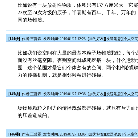
比如说有一块放射性物质，体积只有1立方厘米大，它能
23次至24次方级的原子，半衰期有百年、千年、万年
同的场物质。
[144楼]
作者:
王普霖
发表时间: 2019/01/27 12:28
[
加为好友
][
发送消息
][
个人空
比如我们说空间有大量的最基本粒子场物质颗粒，每个
而没有丝毫空隙。否则空间就成死疙瘩一块，什么运动
围，这个范围才是它们个体占有的空间。两个相邻的颗
力的传播机制，就是相邻颗粒进行碰撞。
[145楼]
作者:
王普霖
发表时间: 2019/01/27 12:36
[
加为好友
][
发送消息
][
个人空
场物质颗粒之间力的传播既然都是碰撞，就只有斥力而
的压差造成的。
[146楼]
作者:
王普霖
发表时间: 2019/01/27 13:06
[
加为好友
][
发送消息
][
个人空