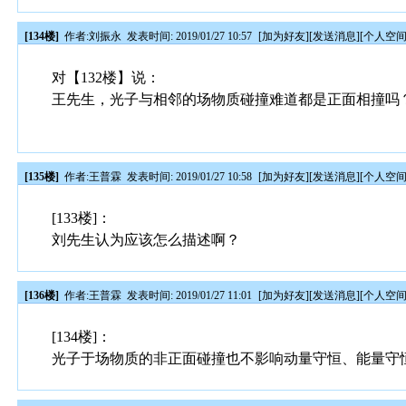
[134楼]
作者:
刘振永
发表时间: 2019/01/27 10:57
[
加为好友
][
发送消息
][
个人空
对【132楼】说：
王先生，光子与相邻的场物质碰撞难道都是正面相撞吗
[135楼]
作者:
王普霖
发表时间: 2019/01/27 10:58
[
加为好友
][
发送消息
][
个人空
[133楼]：
刘先生认为应该怎么描述啊？
[136楼]
作者:
王普霖
发表时间: 2019/01/27 11:01
[
加为好友
][
发送消息
][
个人空
[134楼]：
光子于场物质的非正面碰撞也不影响动量守恒、能量守