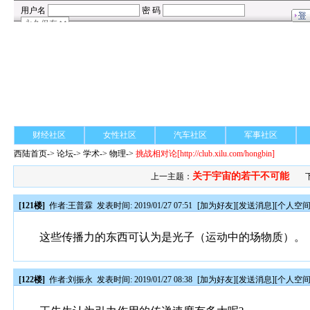
财经社区
女性社区
汽车社区
军事社区
西陆首页
->
论坛
->
学术
-> 物理->
挑战相对论
[http://club.xilu.com/hongbin]
关于宇宙的若干不可能
上一主题：
[121楼]
作者:
王普霖
发表时间: 2019/01/27 07:51
[
加为好友
][
发送消息
][
个人空
这些传播力的东西可认为是光子（运动中的场物质）。
[122楼]
作者:
刘振永
发表时间: 2019/01/27 08:38
[
加为好友
][
发送消息
][
个人空