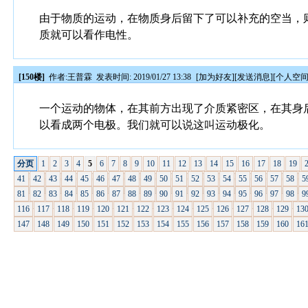
由于物质的运动，在物质身后留下了可以补充的空当，
质就可以看作电性。
[150楼]
作者:
王普霖
发表时间: 2019/01/27 13:38
[
加为好友
][
发送消息
][
个人空
一个运动的物体，在其前方出现了介质紧密区，在其身
以看成两个电极。我们就可以说这叫运动极化。
分页
1
2
3
4
5
6
7
8
9
10
11
12
13
14
15
16
17
18
19
41
42
43
44
45
46
47
48
49
50
51
52
53
54
55
56
57
58
5
81
82
83
84
85
86
87
88
89
90
91
92
93
94
95
96
97
98
9
116
117
118
119
120
121
122
123
124
125
126
127
128
129
13
147
148
149
150
151
152
153
154
155
156
157
158
159
160
16