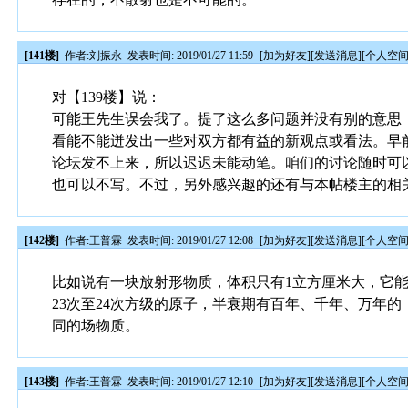
[141楼]
作者:
刘振永
发表时间: 2019/01/27 11:59
[
加为好友
][
发送消息
][
个人空
对【139楼】说：
可能王先生误会我了。提了这么多问题并没有别的意思
看能不能迸发出一些对双方都有益的新观点或看法。早
论坛发不上来，所以迟迟未能动笔。咱们的讨论随时可
也可以不写。不过，另外感兴趣的还有与本帖楼主的相
[142楼]
作者:
王普霖
发表时间: 2019/01/27 12:08
[
加为好友
][
发送消息
][
个人空
比如说有一块放射形物质，体积只有1立方厘米大，它能
23次至24次方级的原子，半衰期有百年、千年、万年
同的场物质。
[143楼]
作者:
王普霖
发表时间: 2019/01/27 12:10
[
加为好友
][
发送消息
][
个人空