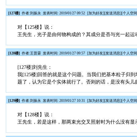
[127楼]
作者:
刘振永
发表时间: 2019/01/27 09:52
[
加为好友
][
发送消息
][
个人空
对【125楼】说：
王先生，光子是由何物构成的？其成分是否与光一起运
[128楼]
作者:
王普霖
发表时间: 2019/01/27 09:57
[
加为好友
][
发送消息
][
个人空
[127楼]刘先生：
我[125楼]回答的就是这个问题。当我们把基本粒子
题了，认为它是个实体就行了。否则的话，是没有头儿
[129楼]
作者:
刘振永
发表时间: 2019/01/27 10:31
[
加为好友
][
发送消息
][
个人空
对【128楼】说：
王先生，若是这样，那两束光交叉照射时为什么没有显