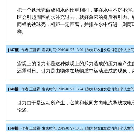
把一个铁球壳做成和水的比重相同，能在水中不沉不浮
区会引起周围的水补充过去，就好象它的身后有引力。
同样的铁球壳，相距一定距离，并排在水中行进，则两
样。
[147楼]
作者:
王普霖
发表时间: 2019/01/27 13:20
[
加为好友
][
发送消息
][
个人空
宏观上的引力都是这种微观上的斥力造成的压力差产生
还需时日。引力是由物体在场物质中运动造成的现象，
[148楼]
作者:
王普霖
发表时间: 2019/01/27 13:24
[
加为好友
][
发送消息
][
个人空
引力由于是运动所产生，它就和载同方向电流导线或电
论述。
[149楼]
作者:
王普霖
发表时间: 2019/01/27 13:35
[
加为好友
][
发送消息
][
个人空