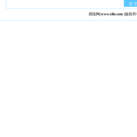
提 
西陆网
(
www.xilu.com
)版权