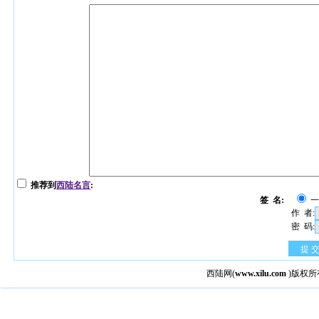
推荐到
西陆名言
:
签 名:
作 者:
密 码:
提 
西陆网
(
www.xilu.com
)版权