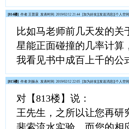
[814楼]
作者:
王普霖
发表时间: 2019/02/12 21:44
[
加为好友
][
发送消息
][
个人空
比如马老师前几天发的关
星能正面碰撞的几率计算
我看见书中成百上千的公
[815楼]
作者:
刘振永
发表时间: 2019/02/12 22:05
[
加为好友
][
发送消息
][
个人空
对【813楼】说：
王先生，之所以让您再研
斐索流水实验，而您的相