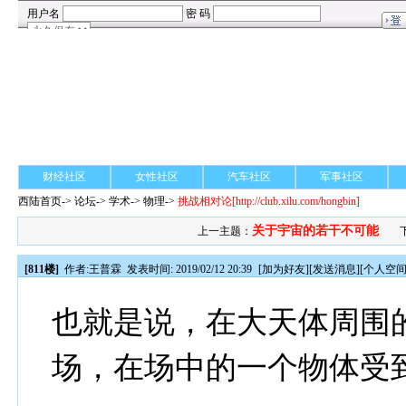
财经社区
女性社区
汽车社区
军事社区
西陆首页
->
论坛
->
学术
-> 物理->
挑战相对论
[http://club.xilu.com/hongbin]
关于宇宙的若干不可能
上一主题：
[811楼]
作者:
王普霖
发表时间: 2019/02/12 20:39
[
加为好友
][
发送消息
][
个人空
也就是说，在大天体周围
场，在场中的一个物体受