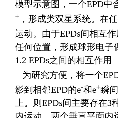
模型示意图，一个
EPD
中
+
，形成类双星系统。在任
运动。由于
EPDs
间相互作
任何位置，形成球形电子
1.2 EPDs
之间的相互作用
为研究方便，将一个
EP
-
+
影到相邻
EPD
的
e
和
e
瞬
上。则
EPDs
间主要存在
3
内运动、两个垂直平面内