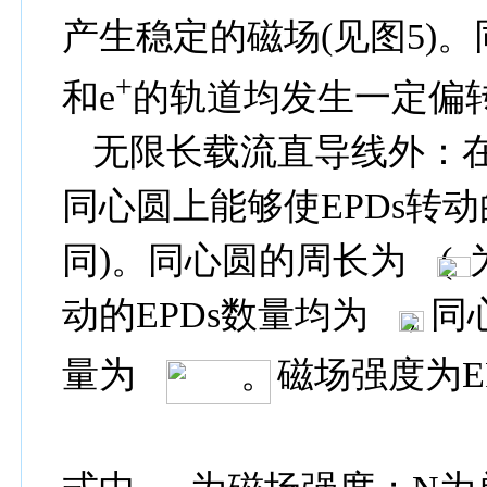
产生稳定的磁场
(
见图
5)
。
+
和
e
的轨道均发生一定偏
无限长载流直导线外：
同心圆上能够使
EPDs
转动
同
)
。同心圆的周长为
(
动的
EPDs
数量均为
，同
量为
。磁场强度为
E