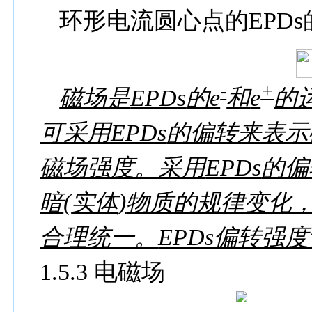
环形电流圆心点的
EPDs
-
+
磁场是
EPDs
的
e
和
e
的
可采用
EPDs
的偏转来表示
磁场强度。采用
EPDs
的偏
暗
(
实体
)
物质的规律变化
合理统一。
EPDs
偏转强度
1.5.3
电磁场