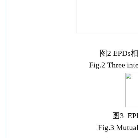
图
2 EPDs
Fig.2 Three int
图
3 EP
Fig.3 Mutual