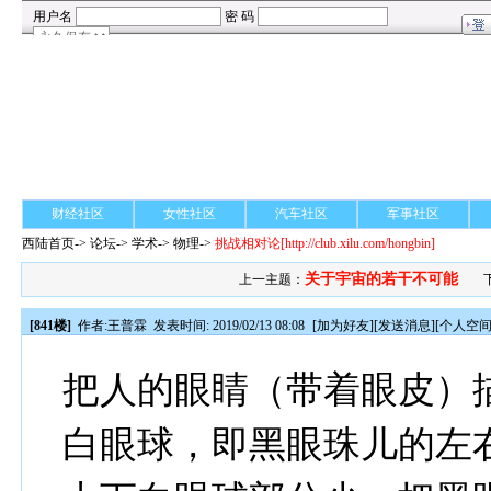
财经社区
女性社区
汽车社区
军事社区
西陆首页
->
论坛
->
学术
-> 物理->
挑战相对论
[http://club.xilu.com/hongbin]
关于宇宙的若干不可能
上一主题：
[841楼]
作者:
王普霖
发表时间: 2019/02/13 08:08
[
加为好友
][
发送消息
][
个人空
把人的眼睛（带着眼皮）
白眼球，即黑眼珠儿的左