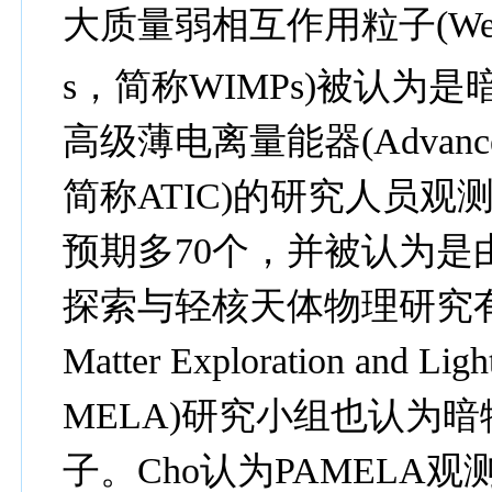
大质量弱相互作用粒子
(We
s
，简称
WIMPs)
被认为是
高级薄电离量能器
(Advance
简称
ATIC)
的研究人员观
预期多
70
个，并被认为是
探索与轻核天体物理研究
Matter Exploration and Ligh
MELA)
研究小组也认为暗
子。
Cho
认为
PAMELA
观