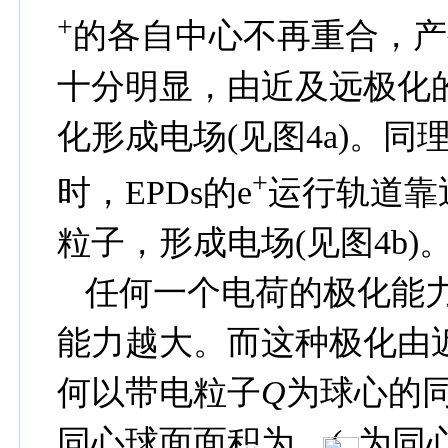
+
的各自中心不再重合，产
十分明显，由近及远极化
化形成电场
(
见图
4a)
。同
+
时，
EPDs
的
e
运行轨道靠
粒子，形成电场
(
见图
4b)
任何一个电荷的极化能
能力越大。而这种极化由
何以带电粒子
Q
为球心的
同心球面面积为
(
为同