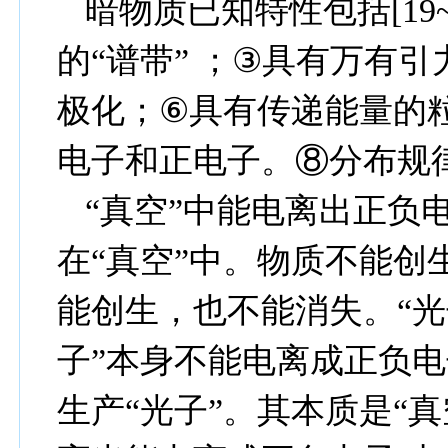
暗物质已知特性包括
[19
的
“
谱带
”
；
③
具有万有引
极化；
⑥
具有传递能量的
电子和正电子。⑧分布规
“真空”中能电离出正负
在“真空”中。物质不能创
能创生，也不能消失。
“
光
子
”
本身不能电离成正负电
生产
“
光子
”
。其本质是“