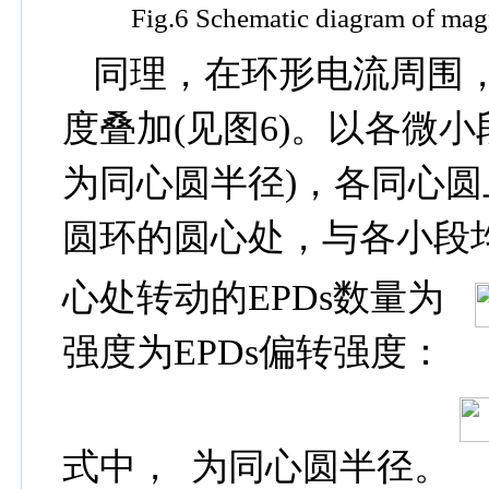
Fig.6 Schematic diagram of magn
同理，在环形电流周围
度叠加
(
见图
6)
。以各微小
为同心圆半径
)
，各同心圆
圆环的圆心处，与各小段
心处转动的
EPDs
数量为
强度为
EPDs
偏转强度：
式中，
为同心圆半径。