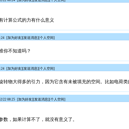
/22 08:24
[
加为好友
][
发送消息
][
个人空间
]
有计算公式的力有什么意义
:24
[
加为好友
][
发送消息
][
个人空间
]
谁你不知道吗？
:24
[
加为好友
][
发送消息
][
个人空间
]
旋转物大得多的引力，因为它含有未被填充的空间。比如电荷类
/22 08:25
[
加为好友
][
发送消息
][
个人空间
]
参数，如果计算不了，就没有意义了。