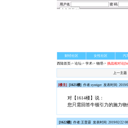
财经社区
女性社区
汽
西陆首页
->
论坛
->
学术
-> 物理->
挑战相对论
[h
上一主题
[楼主]
[1621楼]
作者:
zyntiger
发表时间: 2019/02
对【1614楼】说：
您只需回答牛顿引力的施力物
[1622楼]
作者:
王普霖
发表时间: 2019/02/22 08