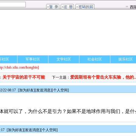
车社区
军事社区
文学社区
社会社区
娱乐社区
ttp://club.xilu.com/hongbin]
关于宇宙的若干不可能
爱因斯坦有个雷击火车实验，他的..
：
下一主题：
/22 08:17
[
加为好友
][
发送消息
][
个人空间
]
体就可以了，为什么不是引力？如果不是地球作用与我们，是什
:17
[
加为好友
][
发送消息
][
个人空间
]