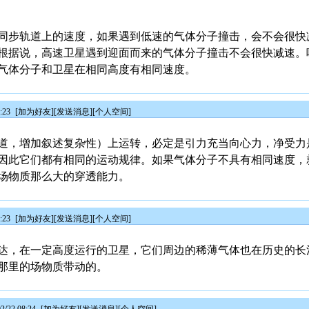
同步轨道上的速度，如果遇到低速的气体分子撞击，会不会很快
根据说，高速卫星遇到迎面而来的气体分子撞击不会很快减速。
气体分子和卫星在相同高度有相同速度。
:23
[
加为好友
][
发送消息
][
个人空间
]
道，增加叙述复杂性）上运转，必定是引力充当向心力，净受力
因此它们都有相同的运动规律。如果气体分子不具有相同速度，
场物质那么大的穿透能力。
:23
[
加为好友
][
发送消息
][
个人空间
]
达，在一定高度运行的卫星，它们周边的稀薄气体也在历史的长
那里的场物质带动的。