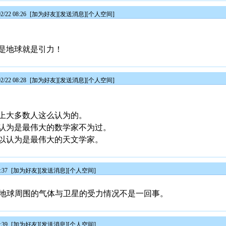
/22 08:26
[
加为好友
][
发送消息
][
个人空间
]
是地球就是引力！
/22 08:28
[
加为好友
][
发送消息
][
个人空间
]
上大多数人这么认为的。
认为是最伟大的数学家不为过。
以认为是最伟大的天文学家。
:37
[
加为好友
][
发送消息
][
个人空间
]
，王先生，地球周围的气体与卫星的受力情况不是一回事。
:39
[
加为好友
][
发送消息
][
个人空间
]