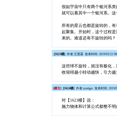
假如宇宙中只有两个银河系类
就可以看其中一个银河系。这
所有的星云也都是旋转的，有
起聚集。开始时，这个过程是
来的。难道还有不旋转的吗？
[1623楼]
作者:
王普霖
发表时间: 2019/02/22 08
这些球不旋转，就没有极化，
收缩得越小转动越快，引力越
[楼主]
[1624楼]
作者:
zyntiger
发表时间: 2019/02
对【1623楼】说：
施力物体和计算公式都整不明