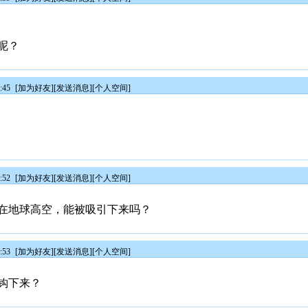
呢？
:45
[
加为好友
][
发送消息
][
个人空间
]
:52
[
加为好友
][
发送消息
][
个人空间
]
在地球高空，能被吸引下来吗？
:53
[
加为好友
][
发送消息
][
个人空间
]
钩下来？