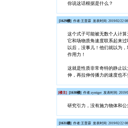
你说这话根据是什么？
[1629楼]
作者:
王普霖
发表时间: 2019/02/22 08
这个式子可能被无数个人计算
它和场物质角速度联系起来过
以后，没事儿！他们就以为，
作用力！
这就是性质非常奇特的静止以
伸，再拉伸传播力的速度也不
[楼主]
[1630楼]
作者:
zyntiger
发表时间: 2019/02
研究引力，没有施力物体和公
[1631楼]
作者:
王普霖
发表时间: 2019/02/22 08