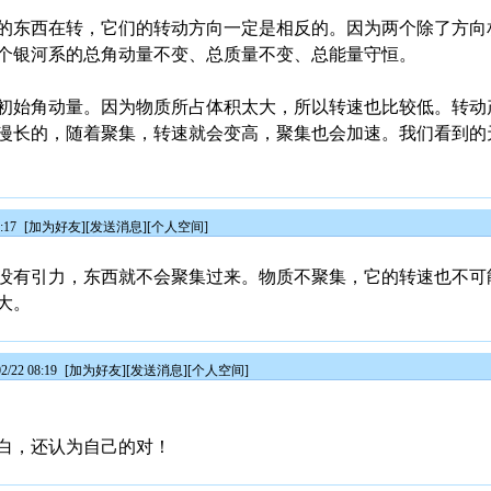
的东西在转，它们的转动方向一定是相反的。因为两个除了方向
个银河系的总角动量不变、总质量不变、总能量守恒。
初始角动量。因为物质所占体积太大，所以转速也比较低。转动
漫长的，随着聚集，转速就会变高，聚集也会加速。我们看到的
:17
[
加为好友
][
发送消息
][
个人空间
]
没有引力，东西就不会聚集过来。物质不聚集，它的转速也不可
大。
/22 08:19
[
加为好友
][
发送消息
][
个人空间
]
白，还认为自己的对！