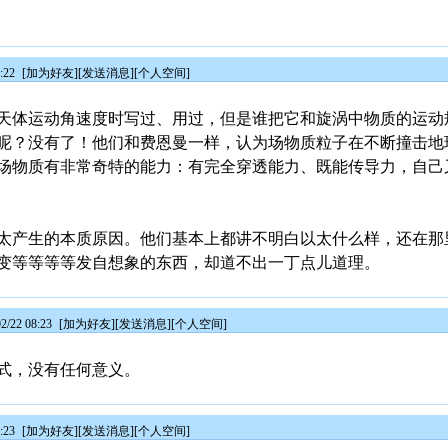
:22
[
加为好友
][
发送消息
][
个人空间
]
天体运动角速度时写过、用过，但是谁把它和旋涡中物质的运动
呢？没有了！他们和费恩曼一样，认为场物质粒子在不断撞击地
场物质有非常奇特的能力：有完全穿透能力、既能传导力，自己
太产生的本质原因。他们基本上都讲不明白以太什么样，还在那
变等等等等发自想象的东西，却道不出一丁点儿道理。
/22 08:23
[
加为好友
][
发送消息
][
个人空间
]
式，没有任何意义。
:23
[
加为好友
][
发送消息
][
个人空间
]