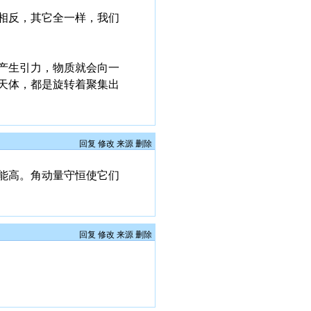
相反，其它全一样，我们
产生引力，物质就会向一
天体，都是旋转着聚集出
回复
修改
来源
删除
能高。角动量守恒使它们
回复
修改
来源
删除