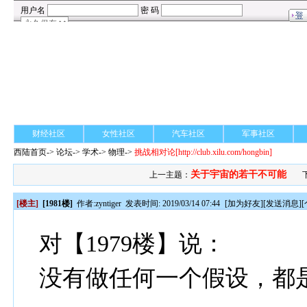
财经社区
女性社区
汽车社区
军事社区
西陆首页
->
论坛
->
学术
-> 物理->
挑战相对论
[http://club.xilu.com/hongbin]
关于宇宙的若干不可能
上一主题：
[楼主]
[1981楼]
作者:
zyntiger
发表时间: 2019/03/14 07:44
[
加为好友
][
发送消息
][
对【1979楼】说：
没有做任何一个假设，都