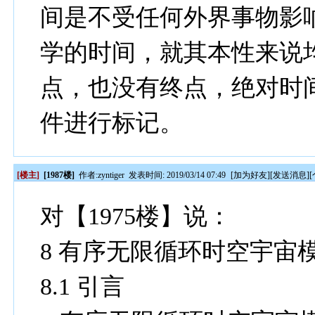
间是不受任何外界事物影
学的时间，就其本性来说
点，也没有终点，绝对时
件进行标记。
[楼主]
[1987楼]
作者:
zyntiger
发表时间: 2019/03/14 07:49
[
加为好友
][
发送消息
][
对【1975楼】说：
8
有序无限循环时空宇宙
8.1
引言