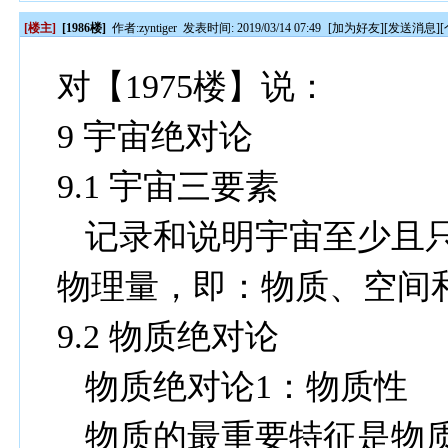
[楼主]
[1986楼]
作者:
zyntiger
发表时间: 2019/03/14 07:49
[
加为好友
][
发送消息
][
对【1975楼】说：
9
宇宙绝对论
9.1
宇宙三要素
记录和说明宇宙至少且
物理量，即：物质、空间
9.2
物质绝对论
物质绝对论
1
：物质性
物质的最重要特征是物