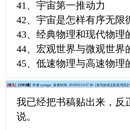
41
、宇宙第一推动力
42
、宇宙是怎样有序无限
43
、经典物理和现代物理
44
、宏观世界与微观世界
45
、低速物理与高速物理
[楼主]
[1985楼]
作者:
zyntiger
发表时间: 2019/03/14 07:49
[
加为好友
][
发送消息
][
我已经把书稿贴出来，反
说。