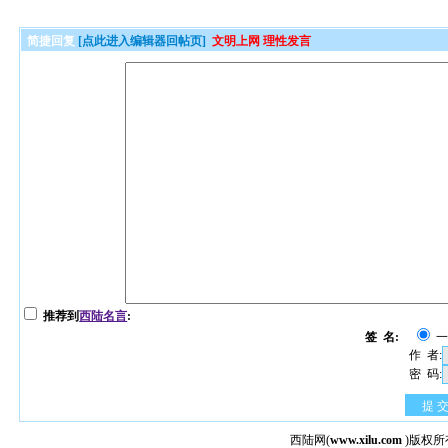
简捷回复
[点此进入编辑器回帖页]
文明上网 理性发言
推荐到
西陆名言
:
签 名:
作 者:
密 码:
提 
西陆网
(
www.xilu.com
)版权