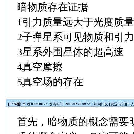
暗物质存在证据
1引力质量远大于光度质
2子弹星系可见物质和引
3星系外围星体的超高速
4真空摩擦
5真空场的存在
[1794楼]
作者:
liuliuliu123
发表时间: 2019/02/28 08:53
[
加为好友
][
发送消息
][
个
首先，暗物质的概念需要