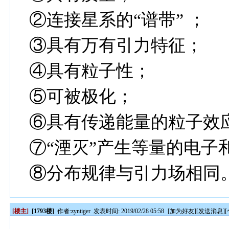
②连接星系的“谱带” ；
③具有万有引力特征；
④具有粒子性；
⑤可被极化；
⑥具有传递能量的粒子效
⑦“湮灭”产生等量的电子
⑧分布规律与引力场相同
[楼主]
[1793楼]
作者:
zyntiger
发表时间: 2019/02/28 05:58
[
加为好友
][
发送消息
][