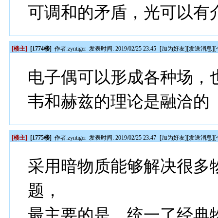
可调和的矛盾，光可以有
[楼主]
[1774楼]
作者:
zyntiger
发表时间: 2019/02/25 23:45
[
加为好友
][
发送消息
][
电子偶可以形成各种场，
韦和赫兹的理论是融洽的
[楼主]
[1775楼]
作者:
zyntiger
发表时间: 2019/02/25 23:47
[
加为好友
][
发送消息
][
采用暗物质能够解决很多
题，
最主要的是，统一了经典