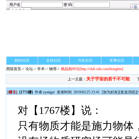
财经社区
女性社区
汽车社区
军事社区
西陆首页
->
论坛
->
学术
-> 物理->
挑战相对论
[http://club.xilu.com/hongbin]
关于宇宙的若干不可能
上一主题：
[楼主]
[1771楼]
作者:
zyntiger
发表时间: 2019/02/25 23:41
[
加为好友
][
发送消息
][
对【1767楼】说：
只有物质才能是施力物体