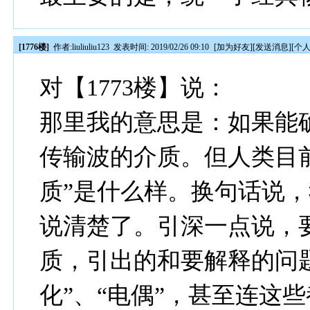
[1776楼]
作者:
liuliuliu123
发表时间: 2019/02/26 09:10
[
加为好友
][
发送消息
][
个
对【1773楼】说：
那里我的意思是：如果能
传输波的介质。但人类目
质”是什么样。换句话说
说清楚了。引深一点说，
质，引出的和要解释的问
化”、“电偶”，甚至连这