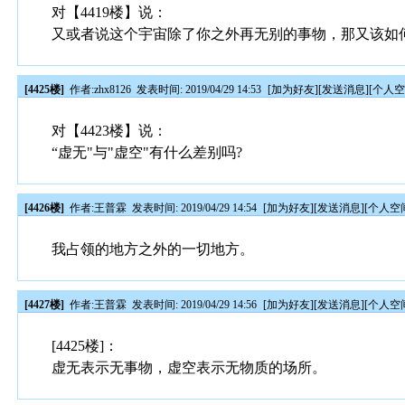
对【4419楼】说：
又或者说这个宇宙除了你之外再无别的事物，那又该如
[4425楼]
作者:
zhx8126
发表时间: 2019/04/29 14:53
[
加为好友
][
发送消息
][
个人
对【4423楼】说：
“虚无"与"虚空"有什么差别吗?
[4426楼]
作者:
王普霖
发表时间: 2019/04/29 14:54
[
加为好友
][
发送消息
][
个人空
我占领的地方之外的一切地方。
[4427楼]
作者:
王普霖
发表时间: 2019/04/29 14:56
[
加为好友
][
发送消息
][
个人空
[4425楼]：
虚无表示无事物，虚空表示无物质的场所。