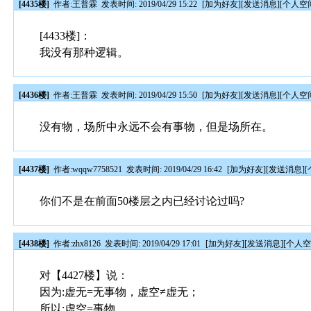
[4435楼]
作者:
王普霖
发表时间: 2019/04/29 15:22
[
加为好友
][
发送消息
][
个人空
[4433楼]：
我没有那种逻辑。
[4436楼]
作者:
王普霖
发表时间: 2019/04/29 15:50
[
加为好友
][
发送消息
][
个人空
没有物，场所中永远不会有事物，但是场所在。
[4437楼]
作者:
wqqw7758521
发表时间: 2019/04/29 16:42
[
加为好友
][
发送消息
][
你们不是在前面50楼层之内已经讨论过吗?
[4438楼]
作者:
zhx8126
发表时间: 2019/04/29 17:01
[
加为好友
][
发送消息
][
个人
对【4427楼】说：
因为:虚无=无事物，虚空≠虚无；
所以:虚空=事物。