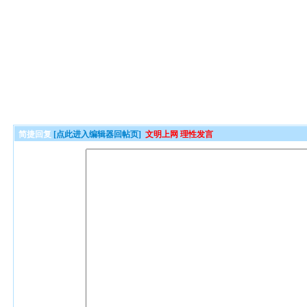
简捷回复
[点此进入编辑器回帖页]
文明上网 理性发言