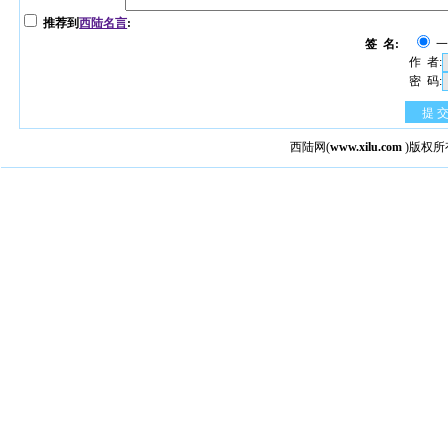
推荐到
西陆名言
:
签 名:
作 者:
密 码:
提 
西陆网
(
www.xilu.com
)版权