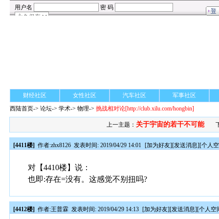
财经社区
女性社区
汽车社区
军事社区
西陆首页
->
论坛
->
学术
-> 物理->
挑战相对论
[http://club.xilu.com/hongbin]
关于宇宙的若干不可能
上一主题：
[4411楼]
作者:
zhx8126
发表时间: 2019/04/29 14:01
[
加为好友
][
发送消息
][
个人
对【4410楼】说：
也即:存在=没有。这感觉不别扭吗?
[4412楼]
作者:
王普霖
发表时间: 2019/04/29 14:13
[
加为好友
][
发送消息
][
个人空