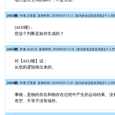
[4432楼]
作者:
王普霖
发表时间: 2019/04/29 15:12
[
加为好友
][
发送消息
][
个人空
[4430楼]：
您这个判断是如何生成的？
[4433楼]
作者:
zhx8126
发表时间: 2019/04/29 15:18
[
加为好友
][
发送消息
][
个人
对【4432楼】说：
从您的逻辑推出来的。
[4434楼]
作者:
王普霖
发表时间: 2019/04/29 15:20
[
加为好友
][
发送消息
][
个人空
事物，是物的存在和物存在过程中产生的运动结果。没
有空、不等于没有场所。