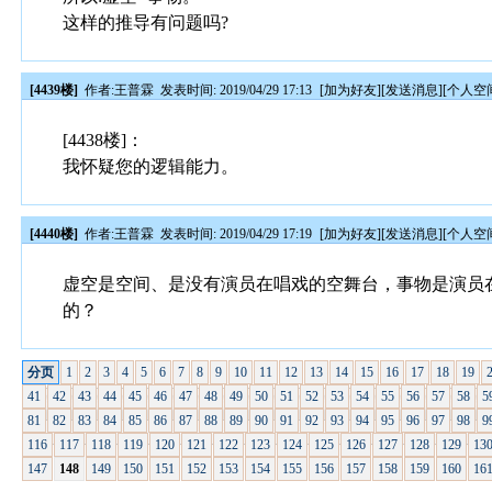
这样的推导有问题吗?
[4439楼]
作者:
王普霖
发表时间: 2019/04/29 17:13
[
加为好友
][
发送消息
][
个人空
[4438楼]：
我怀疑您的逻辑能力。
[4440楼]
作者:
王普霖
发表时间: 2019/04/29 17:19
[
加为好友
][
发送消息
][
个人空
虚空是空间、是没有演员在唱戏的空舞台，事物是演员
的？
分页
1
2
3
4
5
6
7
8
9
10
11
12
13
14
15
16
17
18
19
41
42
43
44
45
46
47
48
49
50
51
52
53
54
55
56
57
58
5
81
82
83
84
85
86
87
88
89
90
91
92
93
94
95
96
97
98
9
116
117
118
119
120
121
122
123
124
125
126
127
128
129
13
147
148
149
150
151
152
153
154
155
156
157
158
159
160
16