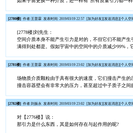
如果宇宙更换一种介质，还一样有“所有质量引力都一
[2780楼]
作者:
王普霖
发表时间: 2019/03/19 22:57
[
加为好友
][
发送消息
][
个人空
[2778楼]刘先生：
空间介质本身不能产生引力是对的，不但它们不能产生
满得到处都是。假如宇宙中的空间中的介质减少99%，
[2781楼]
作者:
王普霖
发表时间: 2019/03/19 23:02
[
加为好友
][
发送消息
][
个人空
场物质介质颗粒由于具有很大的速度，它们撞击产生的
撞击容器壁会有非常大的压力，甚至超过中子质子之间
[2782楼]
作者:
刘振永
发表时间: 2019/03/19 23:02
[
加为好友
][
发送消息
][
个人空
对【2776楼】说：
那引力是什么东西，其是如何存在与起作用的呢?