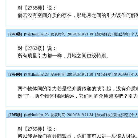
对【2755楼】说：
倘若没有空间介质的存在，那地月之间的引力该作何解
[2763楼]
作者:
liuliuliu123
发表时间: 2019/03/19 21:19
[
加为好友
][
发送消息
][
个
对【2762楼】说：
所有质量引力都一样，月地之间也没特别。
[2764楼]
作者:
liuliuliu123
发表时间: 2019/03/19 21:30
[
加为好友
][
发送消息
][
个
两个物体间的引力若是径介质传递的或引起，没有介质就
例”了，两个物体相距越远，它们间的介质越多吧？引
[2765楼]
作者:
liuliuliu123
发表时间: 2019/03/19 21:34
[
加为好友
][
发送消息
][
个
对【2759楼】说：
所以我说你们有共同观点，你们间可以进一步深入讨论