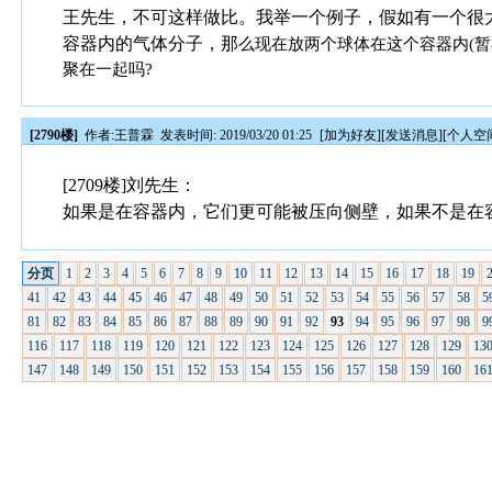
王先生，不可这样做比。我举一个例子，假如有一个很
容器内的气体分子，那
么现在放两个球体在这个容器内(
聚在一起吗?
[2790楼]
作者:
王普霖
发表时间: 2019/03/20 01:25
[
加为好友
][
发送消息
][
个人空
[2709楼]刘先生：
如果是在容器内，它们更可能被压向侧壁，如果不是在
分页
1
2
3
4
5
6
7
8
9
10
11
12
13
14
15
16
17
18
19
41
42
43
44
45
46
47
48
49
50
51
52
53
54
55
56
57
58
5
81
82
83
84
85
86
87
88
89
90
91
92
93
94
95
96
97
98
9
116
117
118
119
120
121
122
123
124
125
126
127
128
129
13
147
148
149
150
151
152
153
154
155
156
157
158
159
160
16