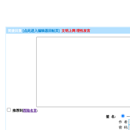
简捷回复
[点此进入编辑器回帖页]
文明上网 理性发言
推荐到
西陆名言
:
签 名:
作 者:
密 码: