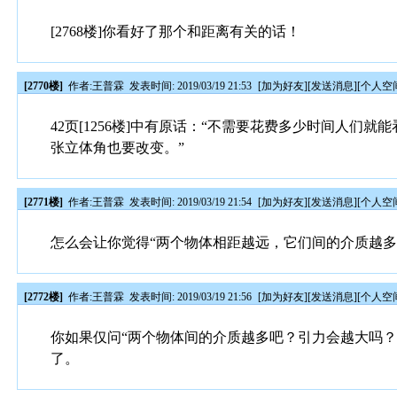
[2768楼]你看好了那个和距离有关的话！
[2770楼]
作者:
王普霖
发表时间: 2019/03/19 21:53
[
加为好友
][
发送消息
][
个人空
42页[1256楼]中有原话：“不需要花费多少时间人
张立体角也要改变。”
[2771楼]
作者:
王普霖
发表时间: 2019/03/19 21:54
[
加为好友
][
发送消息
][
个人空
怎么会让你觉得“两个物体相距越远，它们间的介质越多
[2772楼]
作者:
王普霖
发表时间: 2019/03/19 21:56
[
加为好友
][
发送消息
][
个人空
你如果仅问“两个物体间的介质越多吧？引力会越大吗？
了。