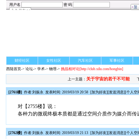
财经社区
女性社区
汽车社区
军事社区
西陆首页
->
论坛
->
学术
-> 物理->
挑战相对论
[http://club.xilu.com/hongbin]
关于宇宙的若干不可能
上一主题：
[2761楼]
作者:
刘振永
发表时间: 2019/03/19 20:58
[
加为好友
][
发送消息
][
个人空
对【2755楼】说：
各种力的微观终极本质都是通过空间介质作为媒介而传
[2762楼]
作者:
刘振永
发表时间: 2019/03/19 21:13
[
加为好友
][
发送消息
][
个人空