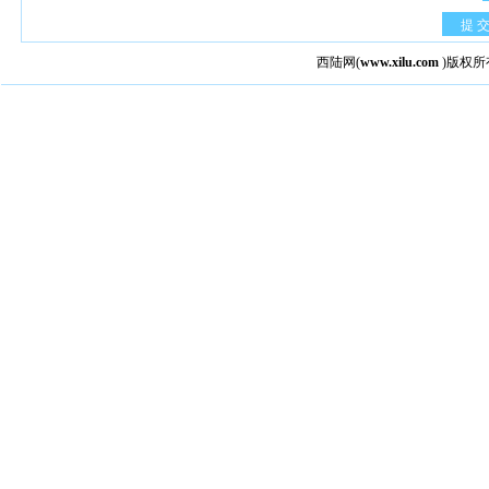
提 
西陆网
(
www.xilu.com
)版权