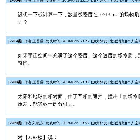
[2786楼]
作者:
王普霖
发表时间: 2019/03/19 23:18
[
加为好友
][
发送消息
][
个人空
设想一下或计算一下，数量线密度在10^13 m-1的
力？
[2787楼]
作者:
王普霖
发表时间: 2019/03/19 23:26
[
加为好友
][
发送消息
][
个人空
如果宇宙空间中充满了这个密度、这个速度的场物质，
奇怪。
[2788楼]
作者:
王普霖
发表时间: 2019/03/19 23:33
[
加为好友
][
发送消息
][
个人空
太阳和地球的相对面，由于互相的遮挡，撞击上的场物
压差，能等效一部分引力。
[2789楼]
作者:
刘振永
发表时间: 2019/03/19 23:53
[
加为好友
][
发送消息
][
个人空
对【2788楼】说：