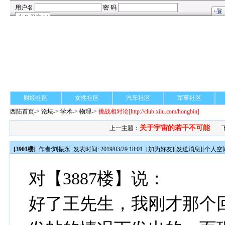
财经社区
女性社区
汽车社区
军事社区
西陆首页
->
论坛
->
学术
-> 物理->
挑战相对论
[http://club.xilu.com/hongbin]
关于宇宙的若干不可能
上一主题：
[3901楼]
作者:
刘振永
发表时间: 2019/03/29 18:01
[
加为好友
][
发送消息
][
个人空
对【3887楼】说：
好了王先生，我刚才那个