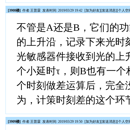
[3908楼]
作者:
王普霖
发表时间: 2019/03/29 19:42
[
加为好友
][
发送消息
][
个人空
不管是A还是B，它们的
的上升沿，记录下来光时
光敏感器件接收到光的上
个小延时τ，则B也有一个
个时刻做差运算后，完全
为，计策时刻差的这个环
[3909楼]
作者:
王普霖
发表时间: 2019/03/29 19:50
[
加为好友
][
发送消息
][
个人空