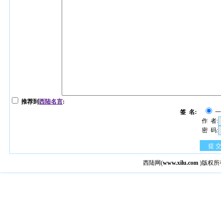
推荐到
西陆名言
:
签 名:
作 者:
密 码:
提 
西陆网
(
www.xilu.com
)版权