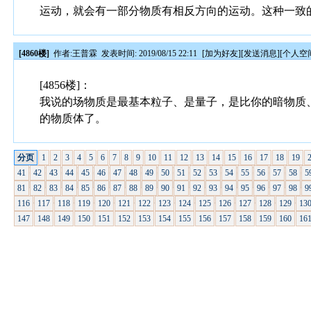
运动，就会有一部分物质有相反方向的运动。这种一致
[4860楼]
作者:
王普霖
发表时间: 2019/08/15 22:11
[
加为好友
][
发送消息
][
个人空
[4856楼]：
我说的场物质是最基本粒子、是量子，是比你的暗物质
的物质体了。
分页
1
2
3
4
5
6
7
8
9
10
11
12
13
14
15
16
17
18
19
41
42
43
44
45
46
47
48
49
50
51
52
53
54
55
56
57
58
5
81
82
83
84
85
86
87
88
89
90
91
92
93
94
95
96
97
98
9
116
117
118
119
120
121
122
123
124
125
126
127
128
129
13
147
148
149
150
151
152
153
154
155
156
157
158
159
160
16