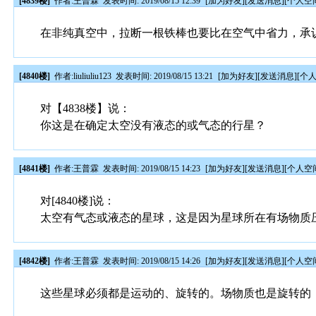
[4839楼]
作者:
王普霖
发表时间: 2019/08/15 12:39
[
加为好友
][
发送消息
][
个人空
在非纯真空中，拉断一根铁棒也要比在空气中省力，承
[4840楼]
作者:
liuliuliu123
发表时间: 2019/08/15 13:21
[
加为好友
][
发送消息
][
个
对【4838楼】说：
你这是在确定太空没有液态的或气态的行星？
[4841楼]
作者:
王普霖
发表时间: 2019/08/15 14:23
[
加为好友
][
发送消息
][
个人空
对[4840楼]说：
太空有气态或液态的星球，这是因为星球所在有场物质
[4842楼]
作者:
王普霖
发表时间: 2019/08/15 14:26
[
加为好友
][
发送消息
][
个人空
这些星球必须都是运动的、旋转的。场物质也是旋转的