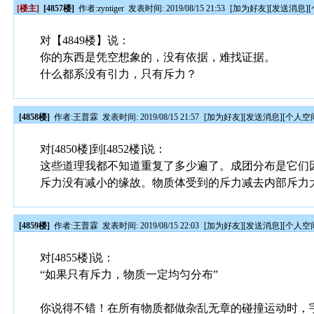
[楼主]
[4857楼]
作者:
zyntiger
发表时间: 2019/08/15 21:53
[
加为好友
][
发送消息
][
对【4849楼】说：
你的东西是凭空想象的，没有依据，难找证据。
什么都系没有引力，只有斥力？
[4858楼]
作者:
王普霖
发表时间: 2019/08/15 21:57
[
加为好友
][
发送消息
][
个人空
对[4850楼]到[4852楼]说：
这些道理我都不知道重复了多少遍了。成团分布是它们
斥力没有减小的缘故。物质体受到的斥力减去内部斥力
[4859楼]
作者:
王普霖
发表时间: 2019/08/15 22:03
[
加为好友
][
发送消息
][
个人空
对[4855楼]说：
“如果只有斥力，物质一定均匀分布”
你说得不错！在所有物质都做杂乱无章的碰撞运动时，