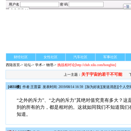
财经社区
女性社区
汽车社区
军事社区
西陆首页
->
论坛
->
学术
-> 物理->
挑战相对论
[http://club.xilu.com/hongbin]
关于宇宙的若干不可能
上一主题：
[4831楼]
作者:
王普霖
发表时间: 2019/08/14 16:59
[
加为好友
][
发送消息
][
个人空
“之外的斥力”、“之内的斥力”其绝对值究竟有多大？
到的所有的力，都是相对的。这就如同我们不知道我们
知道。