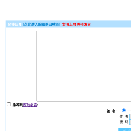
简捷回复
[点此进入编辑器回帖页]
文明上网 理性发言
推荐到
西陆名言
:
签 名:
作 者:
密 码: