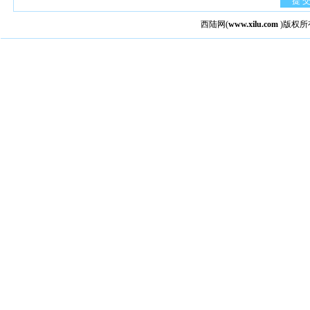
提 
西陆网
(
www.xilu.com
)版权