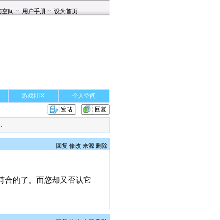
游戏社区
个人空间
.
回复
修改
来源
删除
符合的了。而您却又否认它