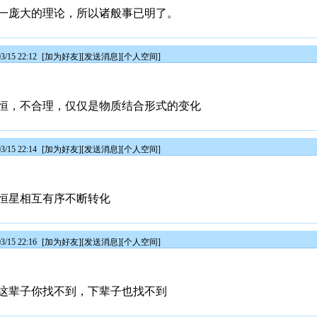
一庞大的理论，所以诸般事已明了。
/15 22:12
[
加为好友
][
发送消息
][
个人空间
]
恒，不合理，仅仅是物质结合形式的变化
/15 22:14
[
加为好友
][
发送消息
][
个人空间
]
恒星相互有序不断转化
/15 22:16
[
加为好友
][
发送消息
][
个人空间
]
这辈子你找不到，下辈子也找不到