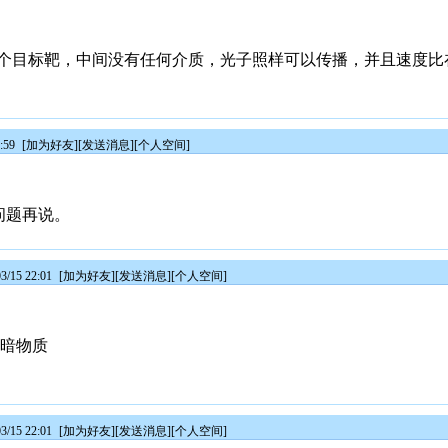
个目标靶，中间没有任何介质，光子照样可以传播，并且速度比
:59
[
加为好友
][
发送消息
][
个人空间
]
的问题再说。
/15 22:01
[
加为好友
][
发送消息
][
个人空间
]
+暗物质
/15 22:01
[
加为好友
][
发送消息
][
个人空间
]