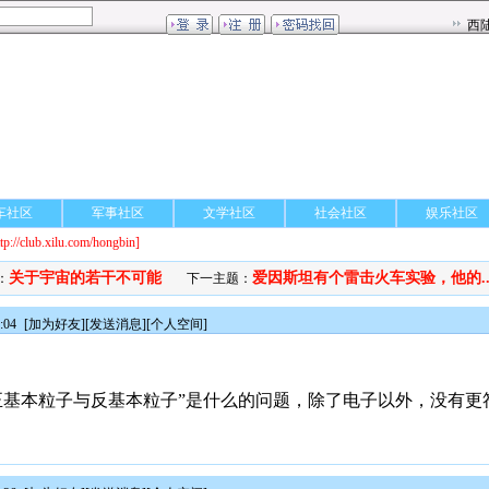
车社区
军事社区
文学社区
社会社区
娱乐社区
ttp://club.xilu.com/hongbin]
关于宇宙的若干不可能
爱因斯坦有个雷击火车实验，他的..
：
下一主题：
:04
[
加为好友
][
发送消息
][
个人空间
]
正基本粒子与反基本粒子”是什么的问题，除了电子以外，没有更