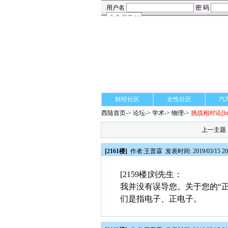
财经社区
女性社区
汽
西陆首页
->
论坛
->
学术
-> 物理->
挑战相对论
[h
上一主题
[2161楼]
作者:
王普霖
发表时间: 2019/03/15 20
[2159楼]刘先生：
我并没有误导您。关于您的“
们是指电子、正电子。