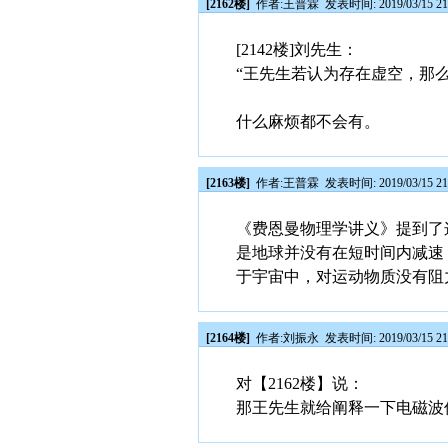
[2162楼]
作者:
王普霖
发表时间: 2019/03/15 21
[2142楼]刘先生：
“王先生若认为存在虚空，那
什么麻烦都不会有。
[2163楼]
作者:
王普霖
发表时间: 2019/03/15 21
《费恩曼物理学讲义》提到了
是地球并没有在短时间内减速
于宇宙中，对运动物质没有阻
[2164楼]
作者:
刘振永
发表时间: 2019/03/15 21
对【2162楼】说：
那王先生就给阐释一下电磁波