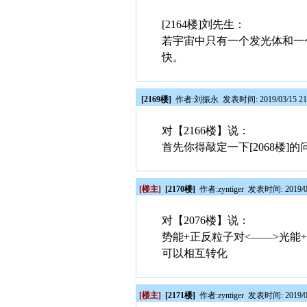
[2164楼]刘先生：
若宇宙中只有一个发光体和一
快。
[2169楼]
作者:
刘振永
发表时间: 2019/03/15 21
对【2166楼】说：
首先你得敲定一下[2068楼]
[楼主]
[2170楼]
作者:
zyntiger
发表时间: 2019/03
对【2076楼】说：
势能+正反粒子对<——>光能
可以相互转化
[楼主]
[2171楼]
作者:
zyntiger
发表时间: 2019/03