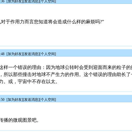
:36
[
加为好友
][
发送消息
][
个人空间
]
么对于作用力而言您知道将会造成什么样的麻烦吗?”
:48
[
加为好友
][
发送消息
][
个人空间
]
这样一个错误的理由：因为地球公转时会受到迎面而来的粒子的
，所以那些撞击对地球不产生力的作用。这个错误的理由助长了
力。或，宇宙中不存在以太。
:50
[
加为好友
][
发送消息
][
个人空间
]
传播的微观图景吧。