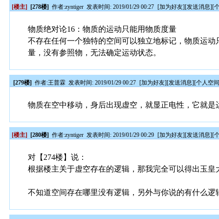
[楼主]
[278楼]
作者:
zyntiger
发表时间: 2019/01/29 00:27
[
加为好友
][
发送消息
][
物质绝对论16：物质的运动只能用物质度量
不存在任何一个独特的空间可以独立地标记，物质运动
量，没有参照物，无法确定运动状态。
[279楼]
作者:
王普霖
发表时间: 2019/01/29 00:27
[
加为好友
][
发送消息
][
个人空
物质在空中移动，身后出现虚空，就显正电性，它就是
[楼主]
[280楼]
作者:
zyntiger
发表时间: 2019/01/29 00:29
[
加为好友
][
发送消息
][
对【274楼】说：
根据楼主关于虚空存在的逻辑，那我完全可以得出玉皇
不知道空间存在哪里没有逻辑，另外与你说的有什么逻