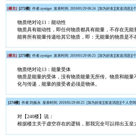
[楼主]
[272楼]
作者:
zyntiger
发表时间: 2019/01/29 00:24
[
加为好友
][
发送消息
][
物质绝对论11：能动性
物质具有能动性，即任何物质都具有能量，不存在无能
能将所有能量传递给其它物质，即：无能量的物质是不
[楼主]
[273楼]
作者:
zyntiger
发表时间: 2019/01/29 00:25
[
加为好友
][
发送消息
][
物质绝对论13：能量受体
物质是能量的受体，没有物质能量无所传。物质和能量
化与传递，能量的接受者必须是物体。
[274楼]
作者:
刘振永
发表时间: 2019/01/29 00:25
[
加为好友
][
发送消息
][
个人空
对【240楼】说：
根据楼主关于虚空存在的逻辑，那我完全可以得出玉皇