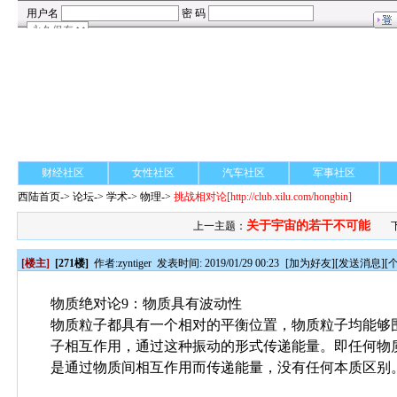
财经社区
女性社区
汽车社区
军事社区
西陆首页
->
论坛
->
学术
-> 物理->
挑战相对论
[http://club.xilu.com/hongbin]
关于宇宙的若干不可能
上一主题：
[楼主]
[271楼]
作者:
zyntiger
发表时间: 2019/01/29 00:23
[
加为好友
][
发送消息
][
物质绝对论9：物质具有波动性
物质粒子都具有一个相对的平衡位置，物质粒子均能够
子相互作用，通过这种振动的形式传递能量。即任何物
是通过物质间相互作用而传递能量，没有任何本质区别