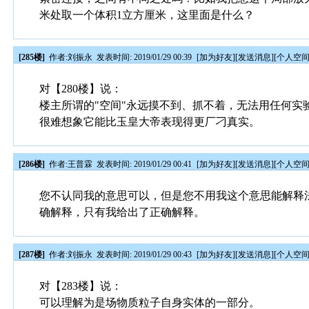
米处取一个体积1立方厘米，这里面是什么？
[285楼]
作者:
刘振永
发表时间: 2019/01/29 00:39
[
加为好友
][
发送消息
][
个人空
对【280楼】说：
楼主所谓的"空间"永远摸不到、抓不着，无法用任何
很难想象它能比玉皇大帝表现得更厂刁真实。
[286楼]
作者:
王普霖
发表时间: 2019/01/29 00:41
[
加为好友
][
发送消息
][
个人空
您不认同我的意思可以，但是您不用我这个意思能解释
确解释，只有我给出了正确解释。
[287楼]
作者:
刘振永
发表时间: 2019/01/29 00:43
[
加为好友
][
发送消息
][
个人空
对【283楼】说：
可以理解为是场物质粒子自身实体的一部分。