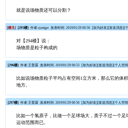
就是说场物质还可以分割？
[楼主]
[295楼]
作者:
zyntiger
发表时间: 2019/01/29 00:50
[
加为好友
][
发送消息
][
对【294楼】说：
场物质是粒子构成的
[296楼]
作者:
王普霖
发表时间: 2019/01/29 00:53
[
加为好友
][
发送消息
][
个人空
比如说场物质粒子平均占有空间1立方米，那么它的体积
地方。
[297楼]
作者:
王普霖
发表时间: 2019/01/29 00:56
[
加为好友
][
发送消息
][
个人空
比如一个氢原子，比做一个足球场大，质子不过一个足
运动范围而已。