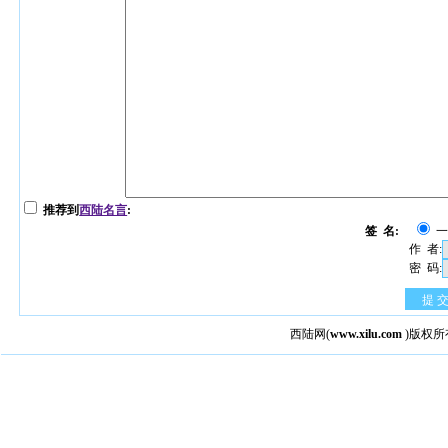
推荐到
西陆名言
:
签 名:
作 者:
密 码:
提 
西陆网
(
www.xilu.com
)版权