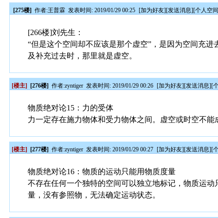
[275楼]
作者:
王普霖
发表时间: 2019/01/29 00:25
[
加为好友
][
发送消息
][
个人空
[266楼]刘先生：
“但是这个空间却不应该是那个虚空”，是因为空间充
及补充过去时，那里就是虚空。
[楼主]
[276楼]
作者:
zyntiger
发表时间: 2019/01/29 00:26
[
加为好友
][
发送消息
][
物质绝对论15：力的受体
力一定存在施力物体和受力物体之间。虚空或时空不能
[楼主]
[277楼]
作者:
zyntiger
发表时间: 2019/01/29 00:27
[
加为好友
][
发送消息
][
物质绝对论16：物质的运动只能用物质度量
不存在任何一个独特的空间可以独立地标记，物质运动
量，没有参照物，无法确定运动状态。