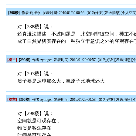
[298楼]
作者:
刘振永
发表时间: 2019/01/29 00:56
[
加为好友
][
发送消息
][
个人空
对【288楼】说：
还真没法描述。不过问题是，此空间非彼空间，楼主不
成了自然界切实存在的一种独立于意识之外的客观存在
[楼主]
[299楼]
作者:
zyntiger
发表时间: 2019/01/29 00:57
[
加为好友
][
发送消息
][
对【297楼】说：
质子要是足球那么大，氢原子比地球还大
[楼主]
[300楼]
作者:
zyntiger
发表时间: 2019/01/29 00:58
[
加为好友
][
发送消息
][
对【298楼】说：
空间就是可观存在，
物质是客观存在
时间是可观存在，