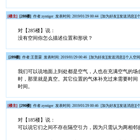
[楼主]
[288楼]
作者:
zyntiger
发表时间: 2019/01/29 00:44
[
加为好友
][
发送消息
][
对【285楼】说：
没有空间你怎么描述位置和形状？
[289楼]
作者:
王普霖
发表时间: 2019/01/29 00:46
[
加为好友
][
发送消息
][
个人空
我们可以说地面上到处都是空气，人也在充满空气的场
时，那里就是真空。其它位置的气体补充过来需要时间
时间。
[楼主]
[290楼]
作者:
zyntiger
发表时间: 2019/01/29 00:46
[
加为好友
][
发送消息
][
对【185楼】说：
可以说它们之间不存在隔空引力，因为只需认为两相邻