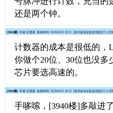
号脉冲进行计数，充当的
还是两个钟。
[3943楼]
作者:
王普霖
发表时间: 2019/03/31 20:31
[
加为好友
][
发送消息
][
个人空
计数器的成本是很低的，L
你做个20位、30位也没
芯片要选高速的。
[3944楼]
作者:
王普霖
发表时间: 2019/03/31 20:32
[
加为好友
][
发送消息
][
个人空
手哆嗦，[3940楼]多敲进