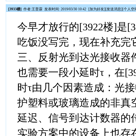
[3933楼]
作者:
王普霖
发表时间: 2019/03/30 10:42
[
加为好友
][
发送消息
][
个人空
今早才放行的[3922楼]是
吃饭没写完，现在补充完
三、反射光到达光接收器
也需要一段小延时τ，在[3
时τ由几个因素造成：光
护塑料或玻璃造成的非真
延迟、信号到达计数器的
实验方案中的设备上也存