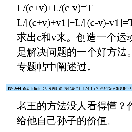
L/(c+v)+L/(c-v)=T
L/[(c+v)+v1]+L/[(c-v)-v1]=T
求出c和v来。创造一个运
是解决问题的一个好方法
专题帖中阐述过。
[3948楼]
作者:
liuliuliu123
发表时间: 2019/04/01 11:56
[
加为好友
][
发送消息
][
个
老王的方法没人看得懂？
给他自己孙子的价值。