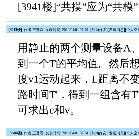
[3941楼]“共摸”应为“共模
[3945楼]
作者:
王普霖
发表时间: 2019/04/01 07:49
[
加为好友
][
发送消息
][
个人空
用静止的两个测量设备A
到一个T的平均值。然后
度v1运动起来，L距离不
路时间T'，得到一组含有T
可求出c和v。
[3946楼]
作者:
王普霖
发表时间: 2019/04/01 07:54
[
加为好友
][
发送消息
][
个人空