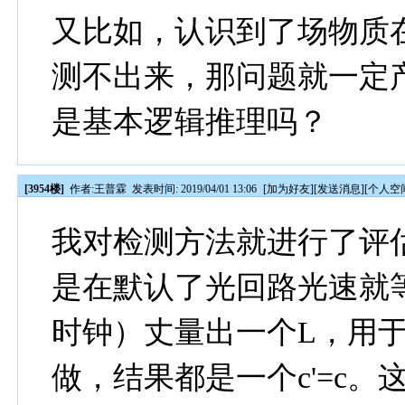
又比如，认识到了场物质
测不出来，那问题就一定
是基本逻辑推理吗？
[3954楼]
作者:
王普霖
发表时间: 2019/04/01 13:06
[
加为好友
][
发送消息
][
个人空
我对检测方法就进行了评
是在默认了光回路光速就等
时钟）丈量出一个L，用
做，结果都是一个c'=c