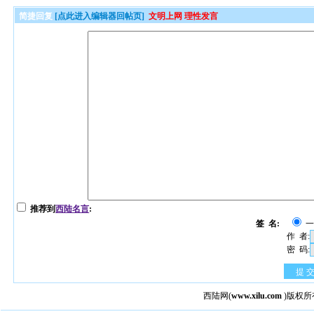
简捷回复
[点此进入编辑器回帖页]
文明上网 理性发言
推荐到
西陆名言
:
签 名:
作 者:
密 码:
提 
西陆网
(
www.xilu.com
)版权