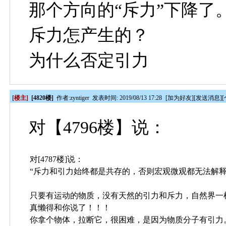
那个方向的“斥力”下降了。大
斥力怎产生的？
为什么否定引力
[楼主]
[4820楼]
作者:
zyntiger
发表时间: 2019/08/13 17:28
[
加为好友
][
发送消息
][
对【4796楼】说：
对[4787楼]说：
“斥力和引力始终都是共存的，否则宏观微观都无法解释
只要有运动的物质，没有天然的引力和斥力，自然界一
真懒得和你说了！！！
你拿个物体，拉断它，很困难，是因为物质分子有引力