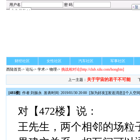
财经社区
女性社区
汽车社区
军事社区
西陆首页
->
论坛
->
学术
-> 物理->
挑战相对论
[http://club.xilu.com/hongbin]
关于宇宙的若干不可能
上一主题：
[481楼]
作者:
刘振永
发表时间: 2019/01/30 20:00
[
加为好友
][
发送消息
][
个人空
对【472楼】说：
王先生，两个相邻的场粒