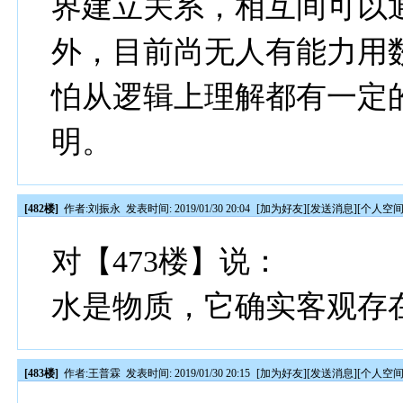
界建立关系，相互间可以
外，目前尚无人有能力用
怕从逻辑上理解都有一定
明。
[482楼]
作者:
刘振永
发表时间: 2019/01/30 20:04
[
加为好友
][
发送消息
][
个人空
对【473楼】说：
水是物质，它确实客观存
[483楼]
作者:
王普霖
发表时间: 2019/01/30 20:15
[
加为好友
][
发送消息
][
个人空