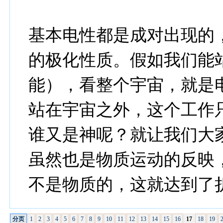
基本电性都是成对出现的
的极化性质。假如我们能
能），看整个宇宙，就是
站在宇宙之外，这个工作
谁又是神呢？就让我们大
虽然也是物质运动的反映
不是物质的，这就达到了
分页
1
2
3
4
5
6
7
8
9
10
11
12
13
14
15
16
17
18
19