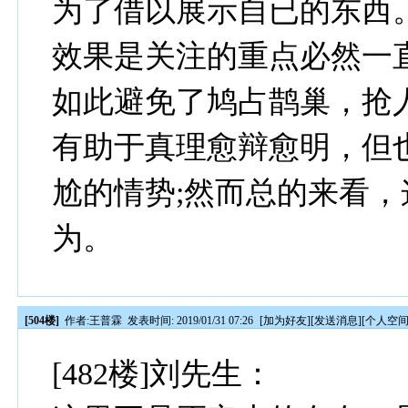
为了借以展示自已的东西
效果是关注的重点必然一
如此避免了鸠占鹊巢，抢
有助于真理愈辩愈明，但
尬的情势;然而总的来看
为。
[504楼]
作者:
王普霖
发表时间: 2019/01/31 07:26
[
加为好友
][
发送消息
][
个人空
[482楼]刘先生：