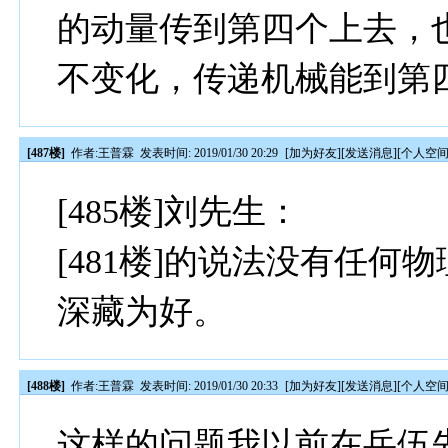
的动量传到第四个上去，
不变化，传递机械能到第
[487楼]
作者:
王普霖
发表时间: 2019/01/30 20:29
[
加为好友
][
发送消息
][
个人空
[485楼]刘先生：
[481楼]的说法没有任
深藏为好。
[488楼]
作者:
王普霖
发表时间: 2019/01/30 20:33
[
加为好友
][
发送消息
][
个人空
这样的问题我以前在岳伍