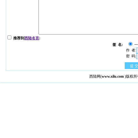
推荐到
西陆名言
:
签 名:
作 者:
密 码:
提 
西陆网
(
www.xilu.com
)版权