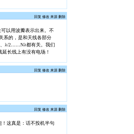
回复
修改
来源
删除
向性可以用波瓣表示出来。不
关系的，是和天线各部分
λ/2……Nλ都有关。我们
线延长线上有没有电场！
回复
修改
来源
删除
回复
修改
来源
删除
真能！这真是：话不投机半句