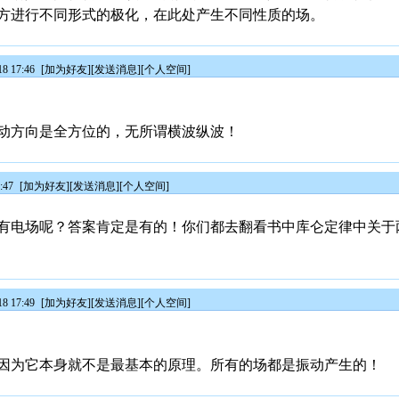
方进行不同形式的极化，在此处产生不同性质的场。
8 17:46
[
加为好友
][
发送消息
][
个人空间
]
动方向是全方位的，无所谓横波纵波！
:47
[
加为好友
][
发送消息
][
个人空间
]
有电场呢？答案肯定是有的！你们都去翻看书中库仑定律中关于
8 17:49
[
加为好友
][
发送消息
][
个人空间
]
因为它本身就不是最基本的原理。所有的场都是振动产生的！