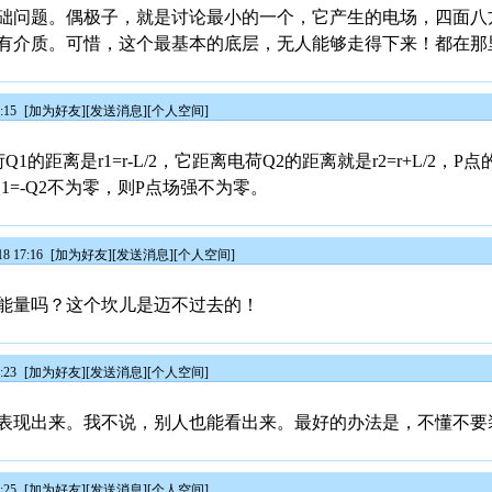
础问题。偶极子，就是讨论最小的一个，它产生的电场，四面八
有介质。可惜，这个最基本的底层，无人能够走得下来！都在那
:15
[
加为好友
][
发送消息
][
个人空间
]
的距离是r1=r-L/2，它距离电荷Q2的距离就是r2=r+L/2，
1=-Q2不为零，则P点场强不为零。
8 17:16
[
加为好友
][
发送消息
][
个人空间
]
能量吗？这个坎儿是迈不过去的！
:23
[
加为好友
][
发送消息
][
个人空间
]
表现出来。我不说，别人也能看出来。最好的办法是，不懂不要
:25
[
加为好友
][
发送消息
][
个人空间
]