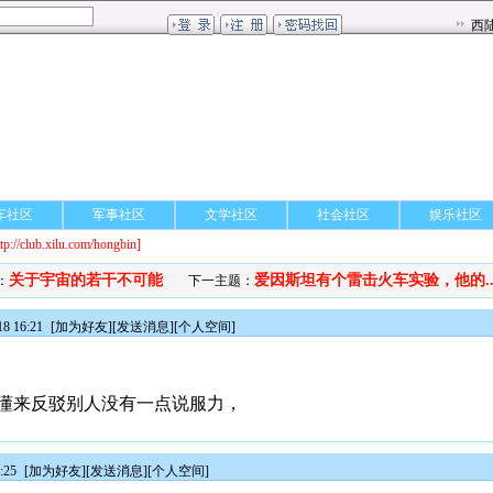
车社区
军事社区
文学社区
社会社区
娱乐社区
ttp://club.xilu.com/hongbin]
关于宇宙的若干不可能
爱因斯坦有个雷击火车实验，他的..
：
下一主题：
8 16:21
[
加为好友
][
发送消息
][
个人空间
]
懂来反驳别人没有一点说服力，
:25
[
加为好友
][
发送消息
][
个人空间
]