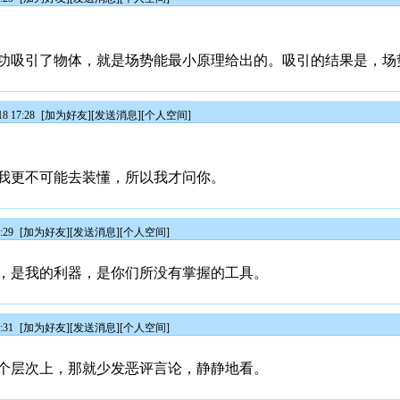
功吸引了物体，就是场势能最小原理给出的。吸引的结果是，场
8 17:28
[
加为好友
][
发送消息
][
个人空间
]
我更不可能去装懂，所以我才问你。
:29
[
加为好友
][
发送消息
][
个人空间
]
，是我的利器，是你们所没有掌握的工具。
:31
[
加为好友
][
发送消息
][
个人空间
]
个层次上，那就少发恶评言论，静静地看。