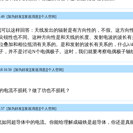
:49
[
加为好友
][
发送消息
][
个人空间
]
生的说法，我可以这样回答：天线发出的辐射是有方向性的，不假。这方
尖锐性也不同。这种方向性是和天线的长度、发射电波的波长有
叠加和相位抵消有关系的。是和发射的波长有关系的，什么λ/4、
子，并不是讨论N个电偶极子。这时，我们就要考察电偶极子轴
8 16:50
[
加为好友
][
发送消息
][
个人空间
]
的电流不损耗？做了功也不损耗？
:57
[
加为好友
][
发送消息
][
个人空间
]
子电流如同超导体中的电流。你能给理解成磁铁是超导体，你还是