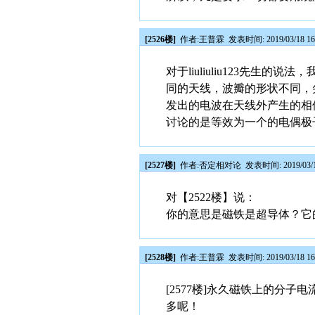
[2526楼]
作者:
王普霖
发表时间: 2019/03/18 16
对于liuliuliu123先
同的天线，波瓣的形状不同，
发出的电波在天线外产生的相位
讨论的是等效为一个的电偶极
[2527楼]
作者:
否定相对论
发表时间: 2019/03/1
对【2522楼】说：
你的意思是磁铁是超导体？它
[2528楼]
作者:
王普霖
发表时间: 2019/03/18 16
[2577楼]永久磁铁上的分
多呢！