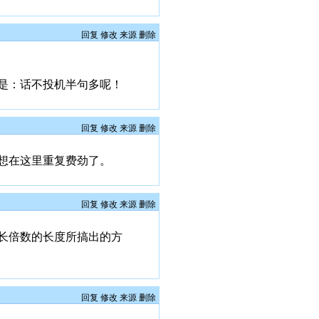
回复
修改
来源
删除
是：话不投机半句多呢！
回复
修改
来源
删除
想在这里重复费劲了。
回复
修改
来源
删除
长倍数的长度所搞出的方
回复
修改
来源
删除