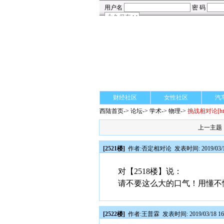
财经社区
女性社区
汽
西陆首页
->
论坛
->
学术
-> 物理->
挑战相对论
[h
上一主题
[2521楼]
作者:
否定相对论
发表时间: 2019/03/1
对【2518楼】说：
请不要这么大的口气！用懂不
[2522楼]
作者:
王普霖
发表时间: 2019/03/18 16