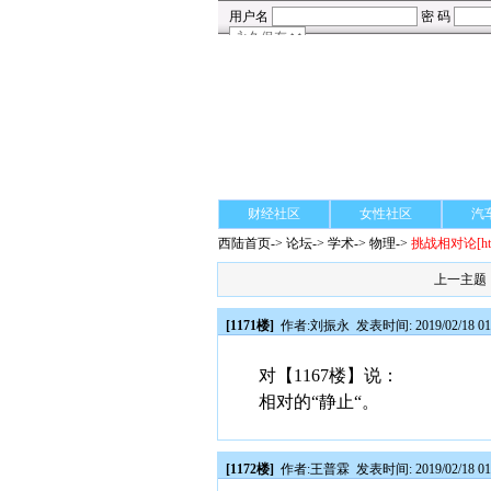
财经社区
女性社区
汽
西陆首页
->
论坛
->
学术
-> 物理->
挑战相对论
[h
上一主题
[1171楼]
作者:
刘振永
发表时间: 2019/02/18 01
对【1167楼】说：
相对的“静止“。
[1172楼]
作者:
王普霖
发表时间: 2019/02/18 01