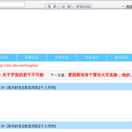
车社区
军事社区
文学社区
社会社区
娱乐社区
ttp://club.xilu.com/hongbin]
关于宇宙的若干不可能
爱因斯坦有个雷击火车实验，他的..
：
下一主题：
:34
[
加为好友
][
发送消息
][
个人空间
]
:36
[
加为好友
][
发送消息
][
个人空间
]