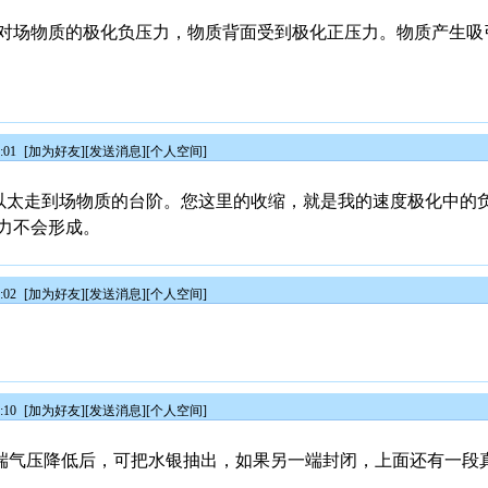
对场物质的极化负压力，物质背面受到极化正压力。物质产生吸
:01
[
加为好友
][
发送消息
][
个人空间
]
您的以太走到场物质的台阶。您这里的收缩，就是我的速度极化中
力不会形成。
:02
[
加为好友
][
发送消息
][
个人空间
]
:10
[
加为好友
][
发送消息
][
个人空间
]
端气压降低后，可把水银抽出，如果另一端封闭，上面还有一段