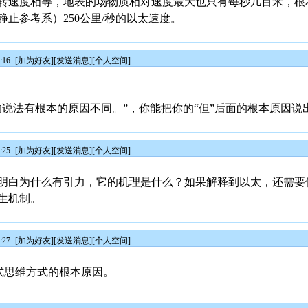
转速度相等，地表的场物质相对速度最大也只有每秒几百米，根
止参考系）250公里/秒的以太速度。
:16
[
加为好友
][
发送消息
][
个人空间
]
的说法有根本的原因不同。”，你能把你的“但”后面的根本原因说
:25
[
加为好友
][
发送消息
][
个人空间
]
明白为什么有引力，它的机理是什么？如果解释到以太，还需要
生机制。
:27
[
加为好友
][
发送消息
][
个人空间
]
断式思维方式的根本原因。