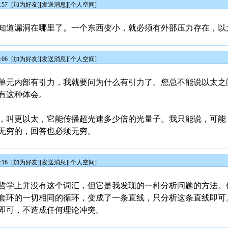
:57
[
加为好友
][
发送消息
][
个人空间
]
知道漏洞在哪里了。一个东西变小，就必须有外部压力存在，以
:06
[
加为好友
][
发送消息
][
个人空间
]
单元内部有引力，我就要问为什么有引力了。您总不能说以太之
有这种体会。
，叫更以太，它能传播超光速多少倍的光量子。我只能说，可能
无穷的，回答也必须无穷。
:16
[
加为好友
][
发送消息
][
个人空间
]
哲学上并没有这个词汇，但它是我发现的一种分析问题的方法。
套环的一切相同的循环，变成了一条直线，只分析这条直线即可
即可，不造成任何理论冲突。