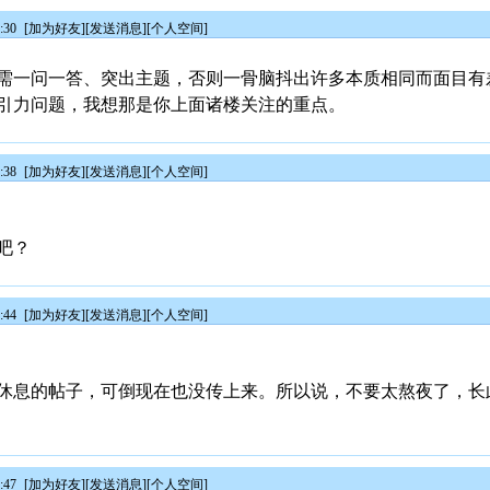
:30
[
加为好友
][
发送消息
][
个人空间
]
需一问一答、突出主题，否则一骨脑抖出许多本质相同而面目有
引力问题，我想那是你上面诸楼关注的重点。
:38
[
加为好友
][
发送消息
][
个人空间
]
吧？
:44
[
加为好友
][
发送消息
][
个人空间
]
休息的帖子，可倒现在也没传上来。所以说，不要太熬夜了，长
:47
[
加为好友
][
发送消息
][
个人空间
]