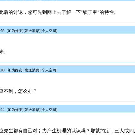
此后的讨论，您可先到网上去了解一下"锁子甲"的特性。
:55
[
加为好友
][
发送消息
][
个人空间
]
来。
:00
[
加为好友
][
发送消息
][
个人空间
]
查不到，怎么办？
:12
[
加为好友
][
发送消息
][
个人空间
]
位先生都有自己对引力产生机理的认识吗？那就约定，三人或四人