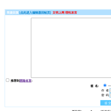
简捷回复
[点此进入编辑器回帖页]
文明上网 理性发言
推荐到
西陆名言
:
签 名:
作 者:
密 码:
提 