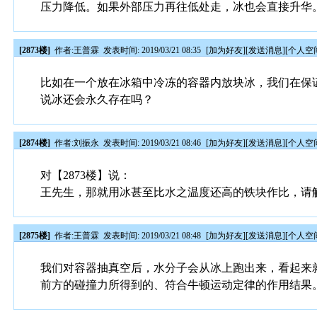
压力降低。如果外部压力再往低处走，冰也会直接升华
[2873楼]
作者:
王普霖
发表时间: 2019/03/21 08:35
[
加为好友
][
发送消息
][
个人空
比如在一个放在冰箱中冷冻的容器内放块冰，我们在保证
说冰还会永久存在吗？
[2874楼]
作者:
刘振永
发表时间: 2019/03/21 08:46
[
加为好友
][
发送消息
][
个人空
对【2873楼】说：
王先生，那就用冰甚至比水之温度还高的铁块作比，请
[2875楼]
作者:
王普霖
发表时间: 2019/03/21 08:48
[
加为好友
][
发送消息
][
个人空
我们对容器抽真空后，水分子会从冰上跑出来，看起来
前方的碰撞力所得到的、符合牛顿运动定律的作用结果