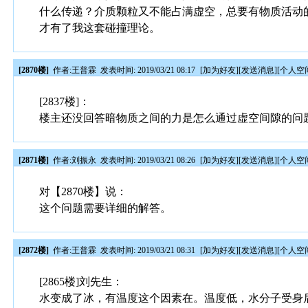
什么传递？介质颗粒又不能占满虚空，总要有物质活动
才有了我这套碰撞理论。
[2870楼]
作者:
王普霖
发表时间: 2019/03/21 08:17
[
加为好友
][
发送消息
][
个人空
[2837楼]：
楼主还没回答暗物质之间的力是怎么通过虚空间隙的问
[2871楼]
作者:
刘振永
发表时间: 2019/03/21 08:26
[
加为好友
][
发送消息
][
个人空
对【2870楼】说：
这个问题需要详细的解答。
[2872楼]
作者:
王普霖
发表时间: 2019/03/21 08:31
[
加为好友
][
发送消息
][
个人空
[2865楼]刘先生：
水变成了冰，有温度这个因素在。温度低，水分子受身