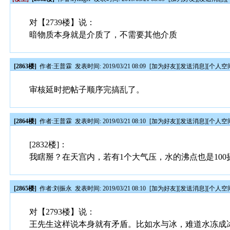
对【2739楼】说：
暗物质本身就是介质了，不需要其他介质
[2863楼]
作者:
王普霖
发表时间: 2019/03/21 08:09
[
加为好友
][
发送消息
][
个人空
审核延时把帖子顺序完搞乱了。
[2864楼]
作者:
王普霖
发表时间: 2019/03/21 08:10
[
加为好友
][
发送消息
][
个人空
[2832楼]：
我瞎掰？在天宫内，若有1个大气压，水的沸点也是10
[2865楼]
作者:
刘振永
发表时间: 2019/03/21 08:10
[
加为好友
][
发送消息
][
个人空
对【2793楼】说：
王先生这样说本身就有矛盾。比如水与冰，难道水冻成冰