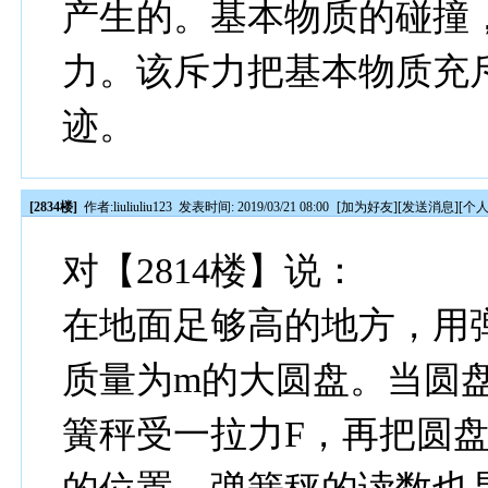
产生的。基本物质的碰撞
力。该斥力把基本物质充
迹。
[2834楼]
作者:
liuliuliu123
发表时间: 2019/03/21 08:00
[
加为好友
][
发送消息
][
个
对【2814楼】说：
在地面足够高的地方，用
质量为m的大圆盘。当圆
簧秤受一拉力F，再把圆