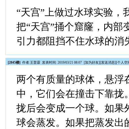
“天宫”上做过水球实验，
把“天宫”捅个窟窿，内部
引力都阻挡不住水球的消
[2845楼]
作者:
王普霖
发表时间: 2019/03/21 08:07
[
加为好友
][
发送消息
][
个人空
两个有质量的球体，悬浮
中，它们会在撞击下靠拢
拢后会变成一个球。如果
球会蒸发。如果把蒸发出