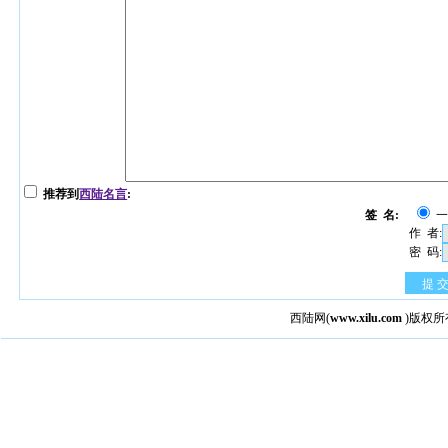
推荐到
西陆名言
:
签 名:
作 者:
密 码:
提 
西陆网
(
www.xilu.com
)版权