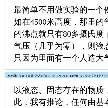
最简单不用做实验的一个
如在4500米高度，那里的
的沸点就只有80多摄氏
气压（几乎为零），则液
只因为里面有一个人造大
[2823楼]
作者:
王普霖
发表时间: 2019/03/21 06:44
[
加为好友
][
发送消息
][
个人空
以液态、固态存在的物质
此，我有推论，任何由基