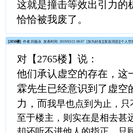
这就是撞击等效出引力的
恰恰被我废了。
[2850楼]
作者:
刘振永
发表时间: 2019/03/21 08:07
[
加为好友
][
发送消息
][
个人空
对【2765楼】说：
他们承认虚空的存在，这
霖先生已经意识到了虚空
力，而
我早也点到为止，只
至于楼主，则实在是相去甚
却还听不进他人的指正，只