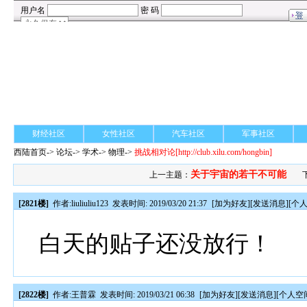
财经社区
女性社区
汽车社区
军事社区
西陆首页
->
论坛
->
学术
-> 物理->
挑战相对论
[http://club.xilu.com/hongbin]
关于宇宙的若干不可能
上一主题：
[2821楼]
作者:
liuliuliu123
发表时间: 2019/03/20 21:37
[
加为好友
][
发送消息
][
个
白天的贴子还没放行！
[2822楼]
作者:
王普霖
发表时间: 2019/03/21 06:38
[
加为好友
][
发送消息
][
个人空