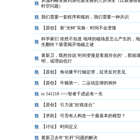
从伽利略变换到洛伦兹变换的三步演变（比较通俗
时空问题）
我们需要一套程序和规则，我们需要一种共识
【原创】
新“光钟”实验：时间不会变慢
科学家们 依然不知道 地球的磁场是怎么产生的，
生翻转？亟需揭开地磁之谜
黄新卫，既然你说‘时间变慢是客观存在的’，那就
明，或理由也行
【原创】
角动量平行轴定理，征求反对意见
【原创】
牛顿第一、二运动定律的例外
to 541218 ===智者千虑必有一失
【原创】
引力波“好戏连台”
【求助】
可否有人构造一个最基本的模型？
【讨论】
时间定义
黄新卫去年“杠杆”问题的解决