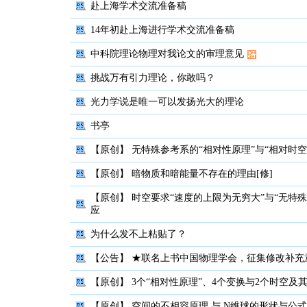
赴上海学术交流准备稿
14年初赴上海进行学术交流准备稿
中科院理论物理对我论文的审理意见
挑战万有引力理论，你敢吗？
光力学说是唯一可以发扬光大的理论
书亭
【原创】
无特殊参考系的“相对性原理”与“相对时空
【原创】
暗物质和暗能量不存在的理由[修]
【原创】
时空要求“速度的上限为无穷大”与“无特
应
为什么发不上粘贴了？
【公告】
★联名上书中国物理学会，征集修改补充
【原创】
3个“相对性原理”、4个变换与2个时空及
【原创】
空间的不相容原理 与 N维球的形状与公