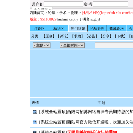
西陆首页
->
论坛
->
学术
-> 物理->
挑战相对论[http://club.xilu.com/ho
版主：
951168929
hudemi
jqsphy
丁明良
sxgdyl
讨论区
精华区
热门话题
论坛管理
收藏论坛
会
分类：【
原创
】【
讨论
】【
求助
】【
公告
】【
分享
】【
下载
】【
表情
主 题
[系统全站置顶]
西陆网招募网络自律专员期待您的
[系统全站置顶]
西陆网官方微信开通啦，欢迎加关
[系统全站置顶]
无限期关闭部分论坛的通知