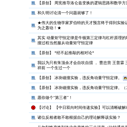
【原创】
周宪推导洛仑兹变换的逻辑思路和数学方
和久明讨论清一个问题就够了！
★伟大的生物学家罗伯特的天才预言终于得到实验
为之轰动！★
其实 动量矩守恒定律是牛顿第三定律与杠杆原理的
撞过程当然服从动量矩守恒定律
【原创】
*经不起推敲的相对论*
我以为只有朱顶余才会自吹自擂 ， 曹忠营 王普霖 
祥前 一个生过一个
【原创】
冰块碰撞实验，违反角动量守恒定律。
【原创】
冰块碰撞实验，违反角动量守恒定律。（
愿你做个“第三者”！
【讨论】
【中日双向时间传递实验】可以清晰破解
诸位反相者敢不敢根据自己的理论解释该实验？