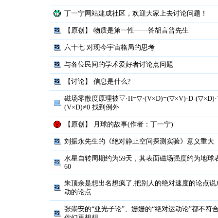
丁一宁网站建成社区，欢迎大家上去讨论问题！
【原创】
物质是第一性——答胡言普先生
六十七 对现今宇宙格局的思考
与各位民间的学术爱好者讨论点问题
【讨论】
信息是什么?
磁场零散度原理被▽·H=▽·(V×D)=(▽×V)·D-(▽×D)·V
(V×D)≠0 找到例外
【原创】
月球的故事(作者：丁一宁)
刘振永先生的《绝对静止空间探测实验》意义重大
水星自转周期约为59天，其表面磁场强度约为地球表
60
朱顶余是想出名想疯了,把别人的绝对速度的论点说
动的论点
张崇安的“亚光子论”、姗姗的“绝对运动论”都不符
你们再想想……