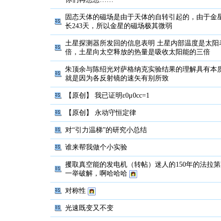
固态天体的磁场是由于天体的自转引起的，由于金
长243天，所以金星的磁场极其微弱
土星探测器所发回的信息表明 土星内部温度是太阳
倍，土星向太空释放的热量是吸收太阳能的三倍
朱顶余与陈绍光对萨格纳克实验结果的理解具有本
就是因为各反射镜的速矢有别所致
【原创】
我已证明ε0μ0cc=1
【原创】
永动守恒定律
对“引力温梯”的研究小总结
谁来帮我做个小实验
攫取真空能的发电机（转帖）迷人的150年的法拉
一举破解，啊哈哈哈
对称性
光速既变又不变