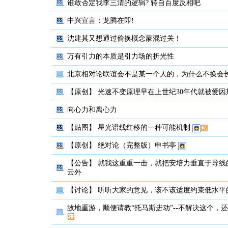
谁敢否定我李三清的逻辑? 转自百度反相吧
中兴宣言：龙腾在即!
沈建其又想通过偷换概念蒙混过关！
万有引力的本质是引力场的折光性
北京相对论联谊会不是某一个人的，为什么不换会
【原创】
光速不变原理早在上世纪30年代就被爱因
向心力和离心力
【贴图】
星光谱线红移的一种可能机制
【原创】
绝对论（完整版）申书亭
【公告】
就我这重重一击，就把安培力垂直于导线
云外
【讨论】
听听大家的意见，该不该适度约束低水平
故地重游，顺便请教“托马斯进动”--不解决这个，