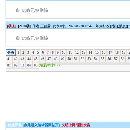
[楼主]
[2100楼]
作者:
王普霖
发表时间: 2022/08/30 16:47
[
加为好友
][
发送消息
][
分页
1
2
3
4
5
6
7
8
9
10
11
12
13
14
15
16
17
18
19
41
42
43
44
45
46
47
48
49
50
51
52
53
54
55
56
57
58
5
81
82
83
84
85
精彩推荐>>
简捷回复
[点此进入编辑器回帖页]
文明上网 理性发言