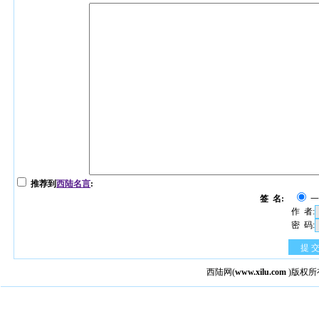
推荐到
西陆名言
:
签 名:
作 者:
密 码:
提 
西陆网
(
www.xilu.com
)版权