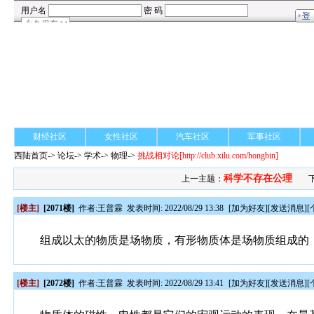
财经社区
女性社区
汽车社区
军事社区
西陆首页
->
论坛
->
学术
-> 物理->
挑战相对论
[http://club.xilu.com/hongbin]
科学不存在公理
上一主题：
[楼主]
[2071楼]
作者:
王普霖
发表时间: 2022/08/29 13:38
[
加为好友
][
发送消息
][
组成以太的物质是场物质，有形物质体是场物质组成的
[楼主]
[2072楼]
作者:
王普霖
发表时间: 2022/08/29 13:41
[
加为好友
][
发送消息
][