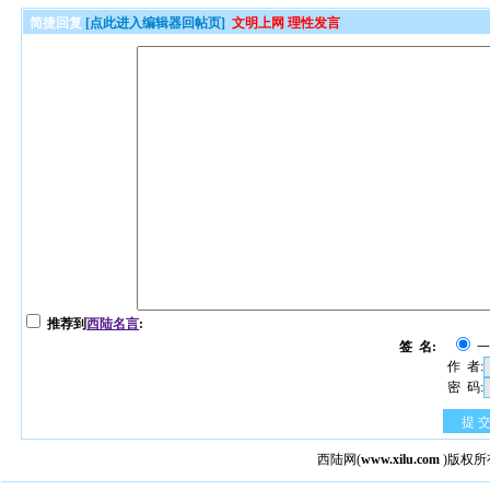
简捷回复
[点此进入编辑器回帖页]
文明上网 理性发言
推荐到
西陆名言
:
签 名:
作 者:
密 码:
提 
西陆网
(
www.xilu.com
)版权