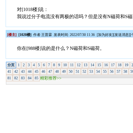
对[1018楼]说：
我说过分子电流没有两极的话吗？但是没有N磁荷和S磁
[楼主]
[1020楼]
作者:
王普霖
发表时间: 2022/07/30 11:36
[
加为好友
][
发送消息
][
你在[988楼]说的是什么？N磁荷和S磁荷。
分页
1
2
3
4
5
6
7
8
9
10
11
12
13
14
15
16
17
18
19
41
42
43
44
45
46
47
48
49
50
51
52
53
54
55
56
57
58
5
81
82
83
84
85
精彩推荐>>