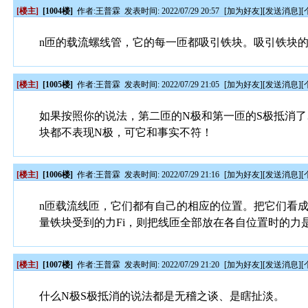
[楼主]
[1004楼]
作者:
王普霖
发表时间: 2022/07/29 20:57
[
加为好友
][
发送消息
][
n匝的载流螺线管，它的每一匝都吸引铁块。吸引铁块的
[楼主]
[1005楼]
作者:
王普霖
发表时间: 2022/07/29 21:05
[
加为好友
][
发送消息
][
如果按照你的说法，第二匝的N极和第一匝的S极抵消了…
块都不表现N极，可它和事实不符！
[楼主]
[1006楼]
作者:
王普霖
发表时间: 2022/07/29 21:16
[
加为好友
][
发送消息
][
n匝载流线匝，它们都有自己的相应的位置。把它们看
量铁块受到的力Fi，则把线匝全部放在各自位置时的力是F
[楼主]
[1007楼]
作者:
王普霖
发表时间: 2022/07/29 21:20
[
加为好友
][
发送消息
][
什么N极S极抵消的说法都是无稽之谈、是瞎扯淡。