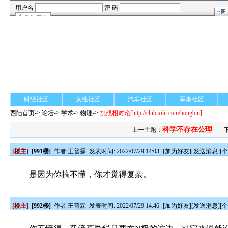
财经社区
女性社区
汽车社区
军事社区
西陆首页
->
论坛
->
学术
-> 物理->
挑战相对论
[http://club.xilu.com/hongbin]
科学不存在公理
上一主题：
[楼主]
[991楼]
作者:
王普霖
发表时间: 2022/07/29 14:03
[
加为好友
][
发送消息
][
是因为你搞不懂，你才觉得复杂。
[楼主]
[992楼]
作者:
王普霖
发表时间: 2022/07/29 14:46
[
加为好友
][
发送消息
][