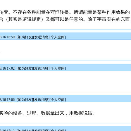
转变。不存在各种能量在守恒转换。所谓能量是某种作用效果的
合（其实是逻辑规定）又都可以是任意的。除了宇宙实在的东西
/16 16:59
[
加为好友
][
发送消息
][
个人空间
]
。
/16 17:02
[
加为好友
][
发送消息
][
个人空间
]
/16 17:06
[
加为好友
][
发送消息
][
个人空间
]
实验的设备、过程、数据拿出来，用数据说话。