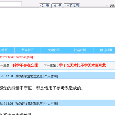
车社区
军事社区
文学社区
社会社区
娱乐社区
ttp://club.xilu.com/hongbin]
科学不存在公理
学了也无术比不学无术更可悲
上一主题：
下一主题：
/16 12:38
[
加为好友
][
发送消息
][
个人空间
]
感觉的能量不守恒，都是错用了参考系造成的。
/16 14:26
[
加为好友
][
发送消息
][
个人空间
]