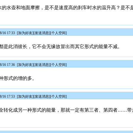
盛了水的水壶和地面摩擦，是不是速度高的刹车时水的温升高？是
/16 17:33
[
加为好友
][
发送消息
][
个人空间
]
都是此消彼长，它不会无缘故冒出而其它形式的能量不减。
/16 17:36
[
加为好友
][
发送消息
][
个人空间
]
种形式的增的多。
/16 17:53
[
加为好友
][
发送消息
][
个人空间
]
全转化成另一种形式的能量，那就一定有第三者、第四者……带