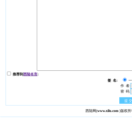
推荐到
西陆名言
:
签 名:
作 者:
密 码:
提 
西陆网
(
www.xilu.com
)版权