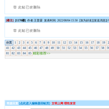
[楼主]
[1170楼]
作者:
王普霖
发表时间: 2022/08/04 15:50
[
加为好友
][
发送消息
][
分页
1
2
3
4
5
6
7
8
9
10
11
12
13
14
15
16
17
18
19
41
42
43
44
45
46
47
48
49
50
51
52
53
54
55
56
57
58
5
81
82
83
84
85
精彩推荐>>
简捷回复
[点此进入编辑器回帖页]
文明上网 理性发言