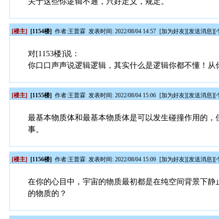
关于这些你逻辑不通，只好定义，规定。
[楼主]
[1154楼]
作者:
王普霖
发表时间: 2022/08/04 14:57
[
加为好友
][
发送消息
][
对[1153楼]说：
你口口声声说逻辑逻辑，其实什么是逻辑你都不懂！从
[楼主]
[1155楼]
作者:
王普霖
发表时间: 2022/08/04 15:06
[
加为好友
][
发送消息
][
最基本物质体和最基本物质体是可以发生碰撞作用的，
事。
[楼主]
[1156楼]
作者:
王普霖
发表时间: 2022/08/04 15:09
[
加为好友
][
发送消息
][
在你的心目中，宇宙的物质最初都是在纯空间背景下静
的物质的？