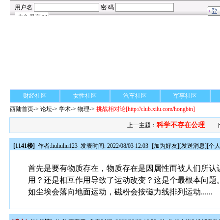
财经社区
女性社区
汽车社区
军事社区
西陆首页
->
论坛
->
学术
-> 物理->
挑战相对论
[http://club.xilu.com/hongbin]
科学不存在公理
上一主题：
[1141楼]
作者:
liuliuliu123
发表时间: 2022/08/03 12:03
[
加为好友
][
发送消息
][
个
首先是要有物质存在，物质存在是因属性而被人们所认
用？还是相互作用导致了运动改变？这是个最根本问题
如尘埃会落向地面运动，磁粉会按磁力线排列运动......