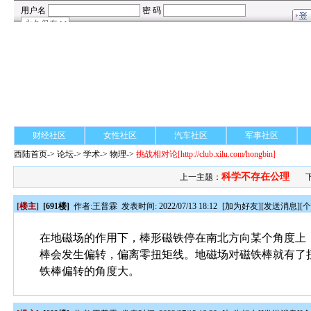
财经社区
女性社区
汽车社区
军事社区
西陆首页
->
论坛
->
学术
-> 物理->
挑战相对论
[http://club.xilu.com/hongbin]
科学不存在公理
上一主题：
[楼主]
[691楼]
作者:
王普霖
发表时间: 2022/07/13 18:12
[
加为好友
][
发送消息
][
在地磁场的作用下，棒形磁铁停在南北方向某个角度上
棒会发生偏转，偏离零扭矩线。地磁场对磁铁棒就有了
铁棒偏转的角度大。