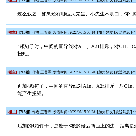
[楼主]
[712楼]
作者:
王普霖
发表时间: 2022/07/15 03:12
[
加为好友
][
发送消息
][
这么叙述，如果还有哪位大先生、小先生不明白，你们
[楼主]
[713楼]
作者:
王普霖
发表时间: 2022/07/15 03:18
[
加为好友
][
发送消息
][
4颗钉子时，中间的直导线对A11、A21排斥，对C11
扭矩。
[楼主]
[714楼]
作者:
王普霖
发表时间: 2022/07/15 03:20
[
加为好友
][
发送消息
][
再加4颗钉子，中间的直导线对A1n、A2n排斥，对C1
能产生扭矩。
[楼主]
[715楼]
作者:
王普霖
发表时间: 2022/07/15 03:28
[
加为好友
][
发送消息
][
后加的4颗钉子，是处于S极的最后两匝上的边，距离