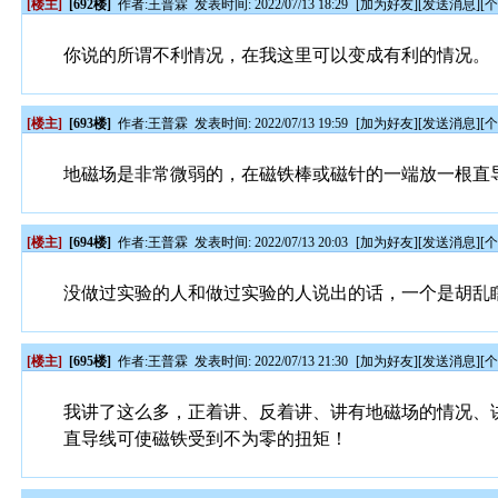
[楼主]
[692楼]
作者:
王普霖
发表时间: 2022/07/13 18:29
[
加为好友
][
发送消息
][
你说的所谓不利情况，在我这里可以变成有利的情况。
[楼主]
[693楼]
作者:
王普霖
发表时间: 2022/07/13 19:59
[
加为好友
][
发送消息
][
地磁场是非常微弱的，在磁铁棒或磁针的一端放一根直
[楼主]
[694楼]
作者:
王普霖
发表时间: 2022/07/13 20:03
[
加为好友
][
发送消息
][
没做过实验的人和做过实验的人说出的话，一个是胡乱
[楼主]
[695楼]
作者:
王普霖
发表时间: 2022/07/13 21:30
[
加为好友
][
发送消息
][
我讲了这么多，正着讲、反着讲、讲有地磁场的情况、
直导线可使磁铁受到不为零的扭矩！