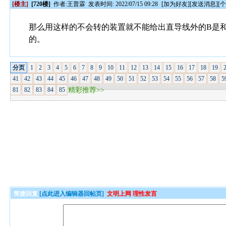
[楼主]
[720楼]
作者:
王普霖
发表时间: 2022/07/15 09:28
[
加为好友
][
发送消息
][
那么用这样的不会转的装置就不能给出直导线外的B是
的。
分页
1
2
3
4
5
6
7
8
9
10
11
12
13
14
15
16
17
18
19
41
42
43
44
45
46
47
48
49
50
51
52
53
54
55
56
57
58
5
81
82
83
84
85
精彩推荐>>
简捷回复
[点此进入编辑器回帖页]
文明上网 理性发言