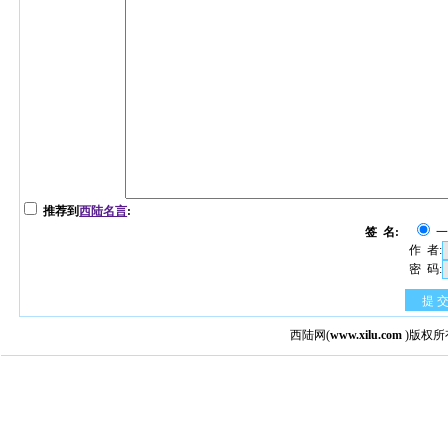
推荐到
西陆名言
:
签 名:
作 者:
密 码:
提 
西陆网
(
www.xilu.com
)版权