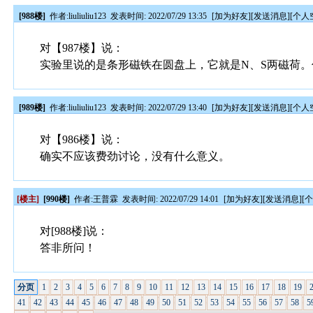
[988楼]
作者:
liuliuliu123
发表时间: 2022/07/29 13:35
[
加为好友
][
发送消息
][
个人
对【987楼】说：
实验里说的是条形磁铁在圆盘上，它就是N、S两磁荷
[989楼]
作者:
liuliuliu123
发表时间: 2022/07/29 13:40
[
加为好友
][
发送消息
][
个人
对【986楼】说：
确实不应该费劲讨论，没有什么意义。
[楼主]
[990楼]
作者:
王普霖
发表时间: 2022/07/29 14:01
[
加为好友
][
发送消息
][
对[988楼]说：
答非所问！
分页
1
2
3
4
5
6
7
8
9
10
11
12
13
14
15
16
17
18
19
41
42
43
44
45
46
47
48
49
50
51
52
53
54
55
56
57
58
5