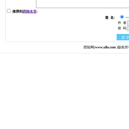
推荐到
西陆名言
:
签 名:
作 者:
密 码:
提 
西陆网
(
www.xilu.com
)版权