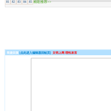
81
82
83
84
85
精彩推荐>>
简捷回复
[点此进入编辑器回帖页]
文明上网 理性发言