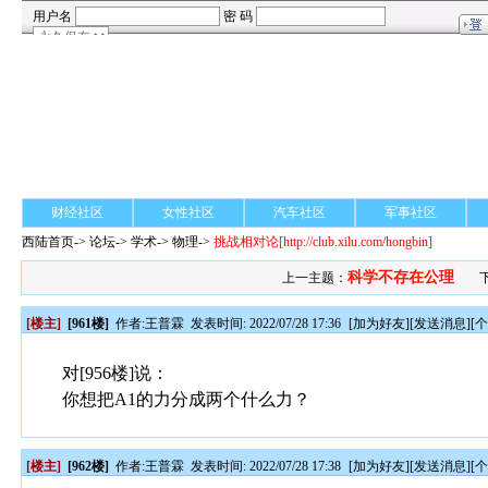
财经社区
女性社区
汽车社区
军事社区
西陆首页
->
论坛
->
学术
-> 物理->
挑战相对论
[http://club.xilu.com/hongbin]
科学不存在公理
上一主题：
[楼主]
[961楼]
作者:
王普霖
发表时间: 2022/07/28 17:36
[
加为好友
][
发送消息
][
对[956楼]说：
你想把A1的力分成两个什么力？
[楼主]
[962楼]
作者:
王普霖
发表时间: 2022/07/28 17:38
[
加为好友
][
发送消息
][