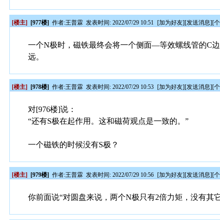
[楼主]
[977楼]
作者:
王普霖
发表时间: 2022/07/29 10:51
[
加为好友
][
发送消息
][
一个N极时，磁铁最终会将一个侧面—等效螺线管的C
远。
[楼主]
[978楼]
作者:
王普霖
发表时间: 2022/07/29 10:53
[
加为好友
][
发送消息
][
对[976楼]说：
“还有S极在起作用。这和磁荷观点是一致的。”
一个磁铁的时候没有S极？
[楼主]
[979楼]
作者:
王普霖
发表时间: 2022/07/29 10:56
[
加为好友
][
发送消息
][
你前面说“对圆盘来说，两个N极只有2倍力矩，没有其它