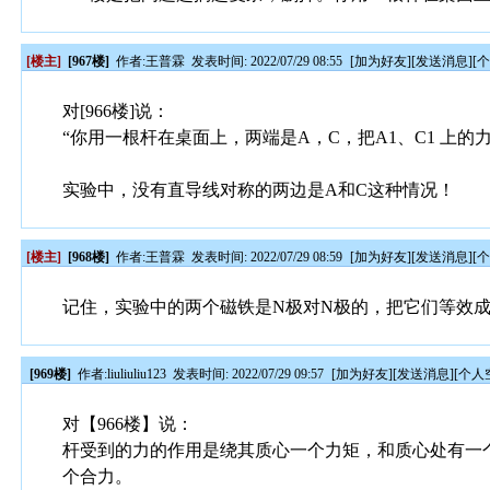
[楼主]
[967楼]
作者:
王普霖
发表时间: 2022/07/29 08:55
[
加为好友
][
发送消息
][
对[966楼]说：
“你用一根杆在桌面上，两端是A，C，把A1、C1 上的
实验中，没有直导线对称的两边是A和C这种情况！
[楼主]
[968楼]
作者:
王普霖
发表时间: 2022/07/29 08:59
[
加为好友
][
发送消息
][
记住，实验中的两个磁铁是N极对N极的，把它们等效成载
[969楼]
作者:
liuliuliu123
发表时间: 2022/07/29 09:57
[
加为好友
][
发送消息
][
个人
对【966楼】说：
杆受到的力的作用是绕其质心一个力矩，和质心处有一个
个合力。