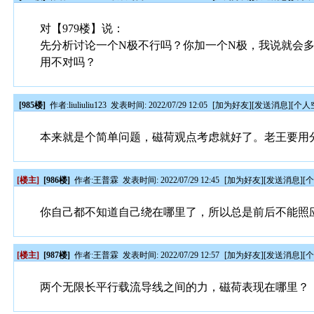
对【979楼】说：
先分析讨论一个N极不行吗？你加一个N极，我说就会
用不对吗？
[985楼]
作者:
liuliuliu123
发表时间: 2022/07/29 12:05
[
加为好友
][
发送消息
][
个人
本来就是个简单问题，磁荷观点考虑就好了。老王要用
[楼主]
[986楼]
作者:
王普霖
发表时间: 2022/07/29 12:45
[
加为好友
][
发送消息
][
你自己都不知道自己绕在哪里了，所以总是前后不能照应
[楼主]
[987楼]
作者:
王普霖
发表时间: 2022/07/29 12:57
[
加为好友
][
发送消息
][
两个无限长平行载流导线之间的力，磁荷表现在哪里？