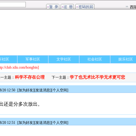
车社区
军事社区
文学社区
社会社区
娱乐社区
ttp://club.xilu.com/hongbin]
科学不存在公理
学了也无术比不学无术更可悲
上一主题：
下一主题：
/20 12:50
[
加为好友
][
发送消息
][
个人空间
]
出还是分多次放出。
/20 12:51
[
加为好友
][
发送消息
][
个人空间
]