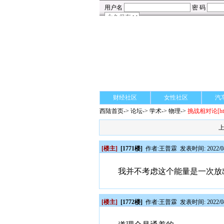
财经社区
女性社区
汽
西陆首页
->
论坛
->
学术
-> 物理->
挑战相对论
[h
[楼主]
[1771楼]
作者:
王普霖
发表时间: 2022/08
我并不考虑这个能量是一次放
[楼主]
[1772楼]
作者:
王普霖
发表时间: 2022/08