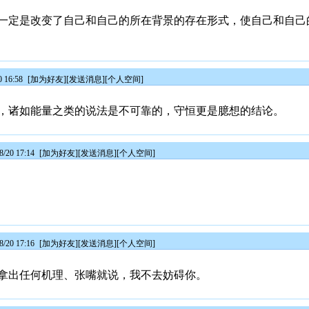
一定是改变了自己和自己的所在背景的存在形式，使自己和自己
 16:58
[
加为好友
][
发送消息
][
个人空间
]
，诸如能量之类的说法是不可靠的，守恒更是臆想的结论。
/20 17:14
[
加为好友
][
发送消息
][
个人空间
]
/20 17:16
[
加为好友
][
发送消息
][
个人空间
]
拿出任何机理、张嘴就说，我不去妨碍你。