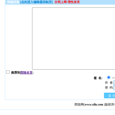
简捷回复
[点此进入编辑器回帖页]
文明上网 理性发言
推荐到
西陆名言
:
签 名:
作 者:
密 码:
提 
西陆网
(
www.xilu.com
)版权