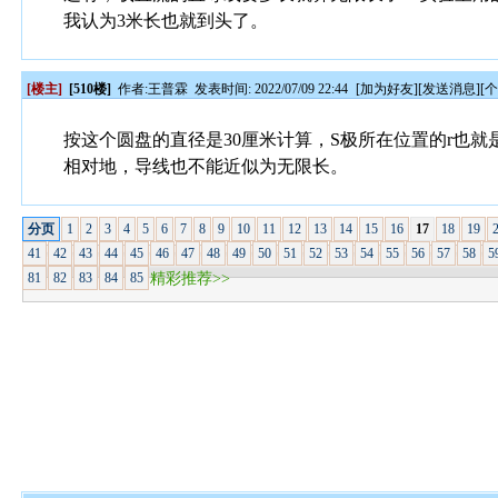
我认为3米长也就到头了。
[楼主]
[510楼]
作者:
王普霖
发表时间: 2022/07/09 22:44
[
加为好友
][
发送消息
][
按这个圆盘的直径是30厘米计算，S极所在位置的r也就
相对地，导线也不能近似为无限长。
分页
1
2
3
4
5
6
7
8
9
10
11
12
13
14
15
16
17
18
19
41
42
43
44
45
46
47
48
49
50
51
52
53
54
55
56
57
58
5
81
82
83
84
85
精彩推荐>>