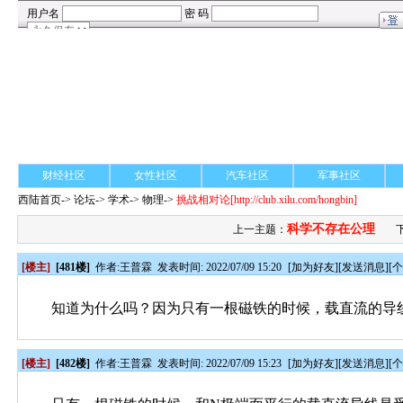
财经社区
女性社区
汽车社区
军事社区
西陆首页
->
论坛
->
学术
-> 物理->
挑战相对论
[http://club.xilu.com/hongbin]
科学不存在公理
上一主题：
[楼主]
[481楼]
作者:
王普霖
发表时间: 2022/07/09 15:20
[
加为好友
][
发送消息
][
知道为什么吗？因为只有一根磁铁的时候，载直流的导
[楼主]
[482楼]
作者:
王普霖
发表时间: 2022/07/09 15:23
[
加为好友
][
发送消息
][