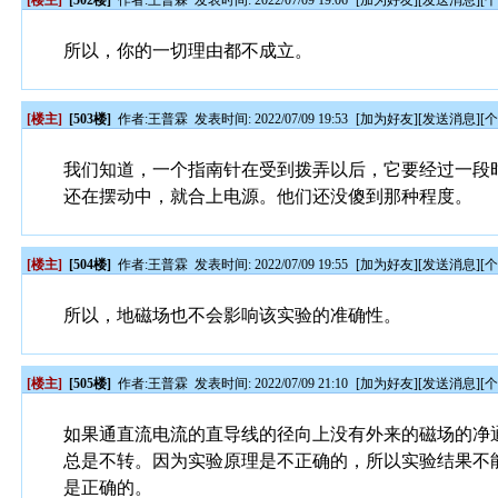
[楼主]
[502楼]
作者:
王普霖
发表时间: 2022/07/09 19:06
[
加为好友
][
发送消息
][
所以，你的一切理由都不成立。
[楼主]
[503楼]
作者:
王普霖
发表时间: 2022/07/09 19:53
[
加为好友
][
发送消息
][
我们知道，一个指南针在受到拨弄以后，它要经过一段
还在摆动中，就合上电源。他们还没傻到那种程度。
[楼主]
[504楼]
作者:
王普霖
发表时间: 2022/07/09 19:55
[
加为好友
][
发送消息
][
所以，地磁场也不会影响该实验的准确性。
[楼主]
[505楼]
作者:
王普霖
发表时间: 2022/07/09 21:10
[
加为好友
][
发送消息
][
如果通直流电流的直导线的径向上没有外来的磁场的净
总是不转。因为实验原理是不正确的，所以实验结果不
是正确的。