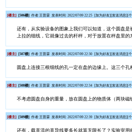
[楼主]
[506楼]
作者:
王普霖
发表时间: 2022/07/09 22:25
[
加为好友
][
发送消息
][
还有，从实验设备的图象上我们可以知道，这个圆盘是
上拉的细线，它就像过去的杆秤，对于放置在秤盘里的
[楼主]
[507楼]
作者:
王普霖
发表时间: 2022/07/09 22:30
[
加为好友
][
发送消息
][
圆盘上连接三根细线的孔一定在盘的边缘上。这三个孔
[楼主]
[508楼]
作者:
王普霖
发表时间: 2022/07/09 22:34
[
加为好友
][
发送消息
][
不考虑圆盘自身的重量，放在圆盘上的物质体（两块磁
[楼主]
[509楼]
作者:
王普霖
发表时间: 2022/07/09 22:39
[
加为好友
][
发送消息
][
还有，载直流的直导线要多长就算无限长了？实验室用