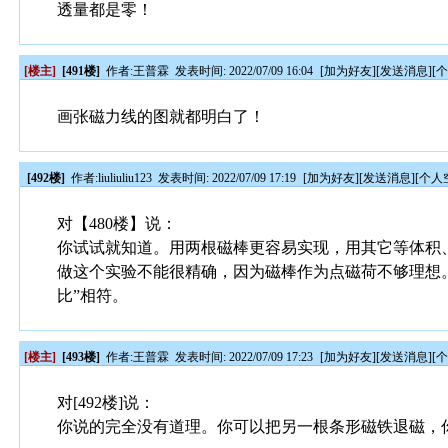
透量都是零！
[楼主]
[491楼]
作者:
王普霖
发表时间: 2022/07/09 16:04
[
加为好友
][
发送消息
][
画张磁力线的图就都明白了！
[492楼]
作者:
liuliuliu123
发表时间: 2022/07/09 17:19
[
加为好友
][
发送消息
][
个人
对【480楼】说：
你试试就知道。用两根磁棒更容易实现，用其它等体积
做这个实验不能很精确，因为磁棒作为点磁荷不够理想
比”相符。
[楼主]
[493楼]
作者:
王普霖
发表时间: 2022/07/09 17:23
[
加为好友
][
发送消息
][
对[492楼]说：
你说的完全没有道理。你可以把另一根条形磁铁退磁，