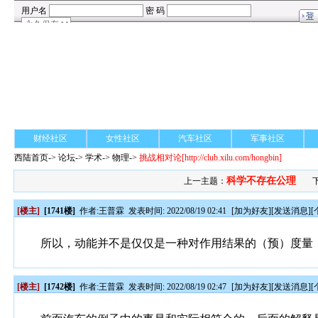
财经社区
女性社区
汽车社区
军事社区
西陆首页
->
论坛
->
学术
-> 物理->
挑战相对论
[http://club.xilu.com/hongbin]
科学不存在公理
上一主题：
[楼主]
[1741楼]
作者:
王普霖
发表时间: 2022/08/19 02:41
[
加为好友
][
发送消息
][
所以，动能并不是仅仅是一种对作用结果的（预）度量
[楼主]
[1742楼]
作者:
王普霖
发表时间: 2022/08/19 02:47
[
加为好友
][
发送消息
][