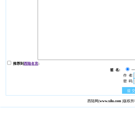
推荐到
西陆名言
:
签 名:
作 者:
密 码:
提 
西陆网
(
www.xilu.com
)版权