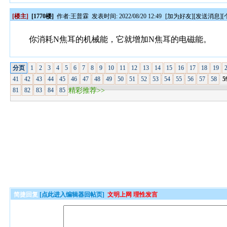
[楼主]
[1770楼]
作者:
王普霖
发表时间: 2022/08/20 12:49
[
加为好友
][
发送消息
][
你消耗N焦耳的机械能，它就增加N焦耳的电磁能。
分页
1
2
3
4
5
6
7
8
9
10
11
12
13
14
15
16
17
18
19
41
42
43
44
45
46
47
48
49
50
51
52
53
54
55
56
57
58
5
81
82
83
84
85
精彩推荐>>
简捷回复
[点此进入编辑器回帖页]
文明上网 理性发言