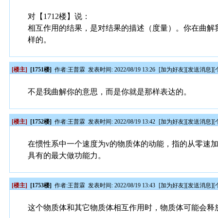
对【1712楼】说：
相互作用的结果，是对结果的描述（度量）。你在曲解
样的。
[楼主]
[1751楼]
作者:
王普霖
发表时间: 2022/08/19 13:26
[
加为好友
][
发送消息
][
不是我曲解你的意思，而是你就是那样表达的。
[楼主]
[1752楼]
作者:
王普霖
发表时间: 2022/08/19 13:42
[
加为好友
][
发送消息
][
在惯性系中一个速度为v的物质体的动能，指的从零速
具有的最大做功能力。
[楼主]
[1753楼]
作者:
王普霖
发表时间: 2022/08/19 13:43
[
加为好友
][
发送消息
][
这个物质体和其它物质体相互作用时，物质体可能会释