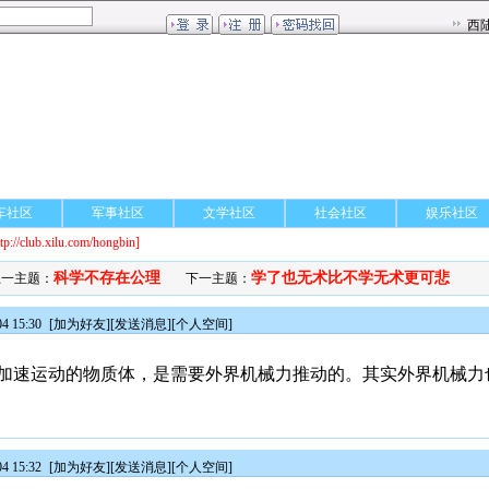
车社区
军事社区
文学社区
社会社区
娱乐社区
ttp://club.xilu.com/hongbin]
科学不存在公理
学了也无术比不学无术更可悲
上一主题：
下一主题：
4 15:30
[
加为好友
][
发送消息
][
个人空间
]
加速运动的物质体，是需要外界机械力推动的。其实外界机械力
4 15:32
[
加为好友
][
发送消息
][
个人空间
]