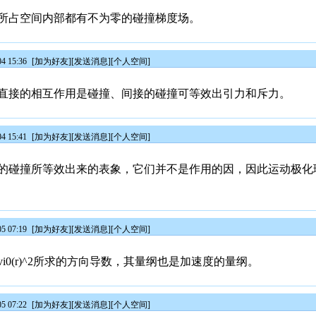
所占空间内部都有不为零的碰撞梯度场。
4 15:36
[
加为好友
][
发送消息
][
个人空间
]
直接的相互作用是碰撞、间接的碰撞可等效出引力和斥力。
4 15:41
[
加为好友
][
发送消息
][
个人空间
]
的碰撞所等效出来的表象，它们并不是作用的因，因此运动极化
5 07:19
[
加为好友
][
发送消息
][
个人空间
]
0(r)^2所求的方向导数，其量纲也是加速度的量纲。
5 07:22
[
加为好友
][
发送消息
][
个人空间
]