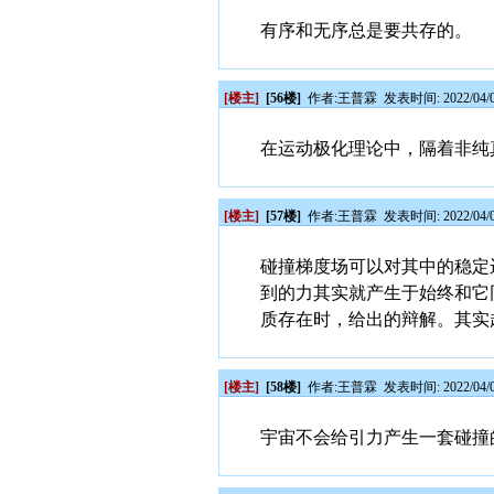
有序和无序总是要共存的。
[楼主]
[56楼]
作者:
王普霖
发表时间: 2022/04/0
在运动极化理论中，隔着非纯
[楼主]
[57楼]
作者:
王普霖
发表时间: 2022/04/0
碰撞梯度场可以对其中的稳定
到的力其实就产生于始终和它
质存在时，给出的辩解。其实
[楼主]
[58楼]
作者:
王普霖
发表时间: 2022/04/0
宇宙不会给引力产生一套碰撞