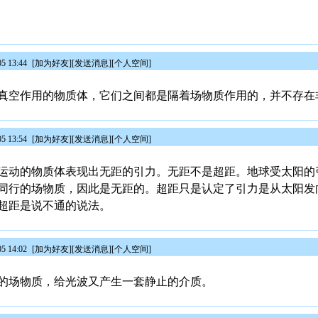
5 13:44
[
加为好友
][
发送消息
][
个人空间
]
真空作用的物质体，它们之间都是隔着场物质作用的，并不存在
5 13:54
[
加为好友
][
发送消息
][
个人空间
]
运动的物质体表现出无距的引力。无距不是超距。地球受太阳的
同行的场物质，因此是无距的。超距只是认定了引力是从太阳发
超距是说不通的说法。
5 14:02
[
加为好友
][
发送消息
][
个人空间
]
的场物质，给光波又产生一套静止的介质。