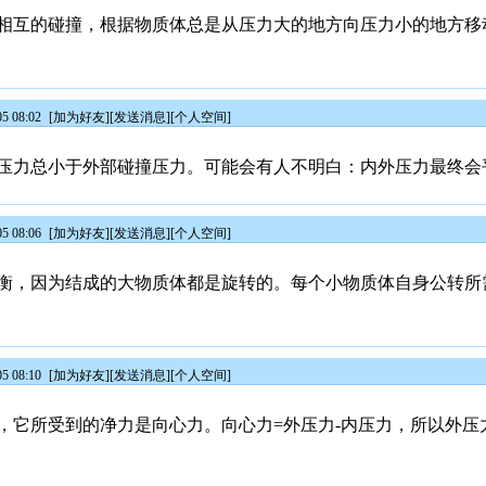
相互的碰撞，根据物质体总是从压力大的地方向压力小的地方移
5 08:02
[
加为好友
][
发送消息
][
个人空间
]
压力总小于外部碰撞压力。可能会有人不明白：内外压力最终会
5 08:06
[
加为好友
][
发送消息
][
个人空间
]
衡，因为结成的大物质体都是旋转的。每个小物质体自身公转所
5 08:10
[
加为好友
][
发送消息
][
个人空间
]
，它所受到的净力是向心力。向心力=外压力-内压力，所以外压