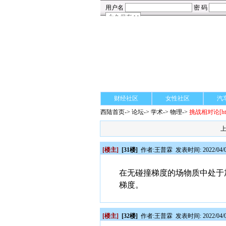
财经社区
女性社区
汽
西陆首页
->
论坛
->
学术
-> 物理->
挑战相对论
[h
[楼主]
[31楼]
作者:
王普霖
发表时间: 2022/04/0
在无碰撞梯度的场物质中处于
梯度。
[楼主]
[32楼]
作者:
王普霖
发表时间: 2022/04/0