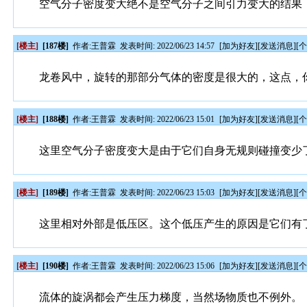
空气分子密度变大绝不是空气分子之间引力变大的结果
[楼主]
[187楼]
作者:
王普霖
发表时间: 2022/06/23 14:57
[
加为好友
][
发送消息
][
龙卷风中，旋转的那部分气体的密度是很大的，这点，
[楼主]
[188楼]
作者:
王普霖
发表时间: 2022/06/23 15:01
[
加为好友
][
发送消息
][
这里空气分子密度变大是由于它们自身无规则碰撞变少
[楼主]
[189楼]
作者:
王普霖
发表时间: 2022/06/23 15:03
[
加为好友
][
发送消息
][
这里相对外部是低压区。这个低压产生的原因是它们有
[楼主]
[190楼]
作者:
王普霖
发表时间: 2022/06/23 15:06
[
加为好友
][
发送消息
][
流体的旋涡都会产生压力梯度，当然场物质也不例外。