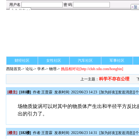
财经社区
女性社区
汽车社区
军事社区
西陆首页
->
论坛
->
学术
-> 物理->
挑战相对论
[http://club.xilu.com/hongbin]
科学不存在公理
上一主题：
[楼主]
[181楼]
作者:
王普霖
发表时间: 2022/06/23 14:23
[
加为好友
][
发送消息
][
场物质旋涡可以对其中的物质体产生出和半径平方反比
出的引力了。
[楼主]
[182楼]
作者:
王普霖
发表时间: 2022/06/23 14:31
[
加为好友
][
发送消息
][