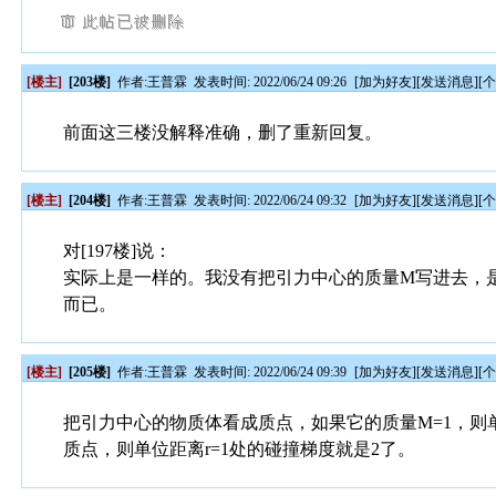
[楼主]
[203楼]
作者:
王普霖
发表时间: 2022/06/24 09:26
[
加为好友
][
发送消息
][
前面这三楼没解释准确，删了重新回复。
[楼主]
[204楼]
作者:
王普霖
发表时间: 2022/06/24 09:32
[
加为好友
][
发送消息
][
对[197楼]说：
实际上是一样的。我没有把引力中心的质量M写进去，
而已。
[楼主]
[205楼]
作者:
王普霖
发表时间: 2022/06/24 09:39
[
加为好友
][
发送消息
][
把引力中心的物质体看成质点，如果它的质量M=1，则单
质点，则单位距离r=1处的碰撞梯度就是2了。