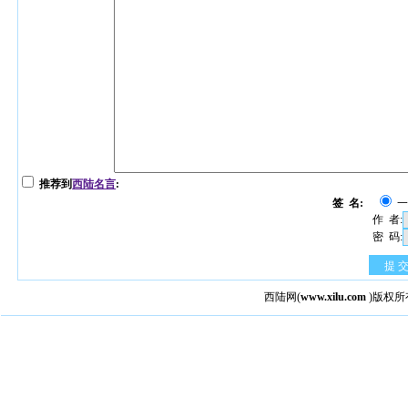
推荐到
西陆名言
:
签 名:
作 者:
密 码:
提 
西陆网
(
www.xilu.com
)版权