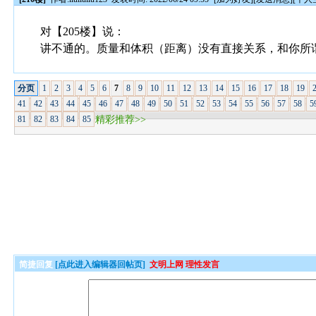
对【205楼】说：
讲不通的。质量和体积（距离）没有直接关系，和你所
分页
1
2
3
4
5
6
7
8
9
10
11
12
13
14
15
16
17
18
19
41
42
43
44
45
46
47
48
49
50
51
52
53
54
55
56
57
58
5
81
82
83
84
85
精彩推荐>>
简捷回复
[点此进入编辑器回帖页]
文明上网 理性发言