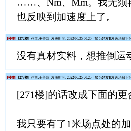
……、Nm、Mm。我无
也反映到加速度上了。
[楼主]
[272楼]
作者:
王普霖
发表时间: 2022/06/25 00:20
[
加为好友
][
发送消息
][
没有真材实料，想推倒运
[楼主]
[273楼]
作者:
王普霖
发表时间: 2022/06/25 00:25
[
加为好友
][
发送消息
][
[271楼]的话改成下面的
我只要有了1米场点处的加