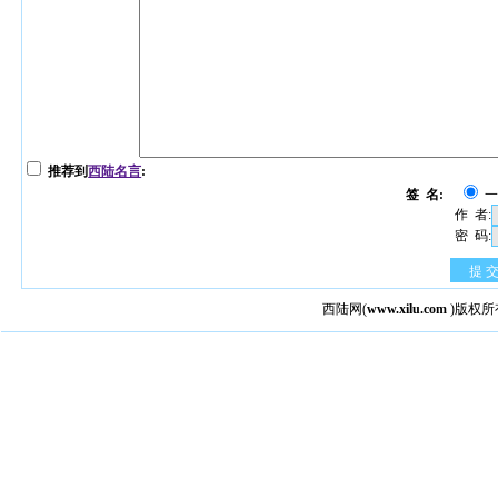
推荐到
西陆名言
:
签 名:
作 者:
密 码:
提 
西陆网
(
www.xilu.com
)版权