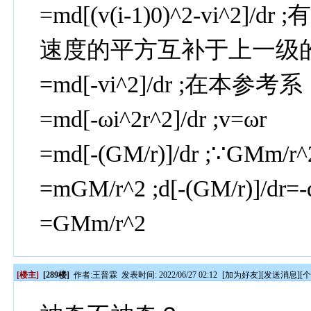
=md[(v(i-1)0)^2-vi
速度的平方互补于上一级
=md[-vi^2]/dr ;在本参考系，(
=md[-ωi^2r^2]/dr ;v=ωr
=md[-(GM/r)]/dr ;∵GMm/r
=mGM/r^2 ;d[-(GM/r)]/dr=-
=GMm/r^2
[楼主]
[289楼]
作者:
王普霖
发表时间: 2022/06/27 02:12
[
加为好友
][
发送消息
][