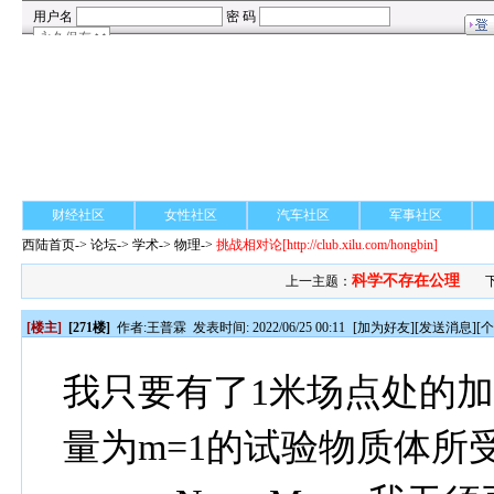
财经社区
女性社区
汽车社区
军事社区
西陆首页
->
论坛
->
学术
-> 物理->
挑战相对论
[http://club.xilu.com/hongbin]
科学不存在公理
上一主题：
[楼主]
[271楼]
作者:
王普霖
发表时间: 2022/06/25 00:11
[
加为好友
][
发送消息
][
我只要有了1米场点处的加速
量为m=1的试验物质体所