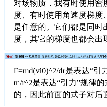
对场物质，我有时使用密
度、有时使用角速度梯度
是任意的。它们都是同时
度，其它的梯度也都会出
[楼主]
[281楼]
作者:
王普霖
发表时间: 2022/06/26 19:34
[
加为好友
][
发送消息
][
F=md(vi0)^2/dr是表
m/r^2是表达“引力”规
的，因此前面的式子对后