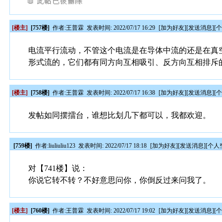
[楼主]
[757楼]
作者:
王普霖
发表时间: 2022/07/17 16:29
[
加为好友
][
发送消息
][
电流平行流动，不管这个电流是在导体中流的还是在真
形式流的，它们都有同方向互相吸引、反方向互相排斥
[楼主]
[758楼]
作者:
王普霖
发表时间: 2022/07/17 16:38
[
加为好友
][
发送消息
][
发帖如同摆擂台，谁想比划几下都可以，我都欢迎。
[759楼]
作者:
liuliuliu123
发表时间: 2022/07/17 18:18
[
加为好友
][
发送消息
][
个人
对【741楼】说：
你说它转不转？不好意思问你，你倒反过来问我了。
[楼主]
[760楼]
作者:
王普霖
发表时间: 2022/07/17 19:02
[
加为好友
][
发送消息
][