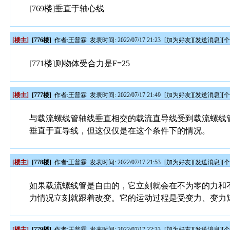
[769楼]垂直于轴心线
[楼主]
[776楼]
作者:
王普霖
发表时间: 2022/07/17 21:23
[
加为好友
][
发送消息
][
[771楼]则物体受合力是F=25
[楼主]
[777楼]
作者:
王普霖
发表时间: 2022/07/17 21:49
[
加为好友
][
发送消息
][
与载流螺线管轴线垂直相交的载流直导线受到载流螺线
垂直于直导线，但这仅仅是在这个条件下的情况。
[楼主]
[778楼]
作者:
王普霖
发表时间: 2022/07/17 21:53
[
加为好友
][
发送消息
][
如果载流螺线管是自由的，它立刻就会在不为零的力和
力情况立刻就跟着改变。它的运动过程是受变力、变力
[楼主]
[779楼]
作者:
王普霖
发表时间: 2022/07/17 22:33
[
加为好友
][
发送消息
][