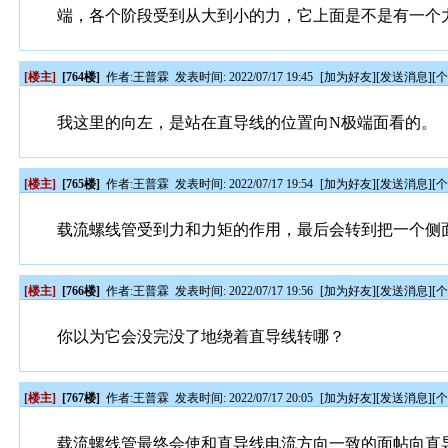
端，各个阶段受到从大到小的力，它上面是不是有一个
[楼主]
[764楼]
作者:
王普霖
发表时间: 2022/07/17 19:45
[
加为好友
][
发送消息
][
我这里的向左，是站在直导线的位置向N极端面看的。
[楼主]
[765楼]
作者:
王普霖
发表时间: 2022/07/17 19:54
[
加为好友
][
发送消息
][
载流螺线管受到力和力矩的作用，最后会转到把一个侧
[楼主]
[766楼]
作者:
王普霖
发表时间: 2022/07/17 19:56
[
加为好友
][
发送消息
][
你以为它会没完没了地绕着直导线转哪？
[楼主]
[767楼]
作者:
王普霖
发表时间: 2022/07/17 20:05
[
加为好友
][
发送消息
][
载流螺线管最终会使和直导线电流方向一致的面帖向直