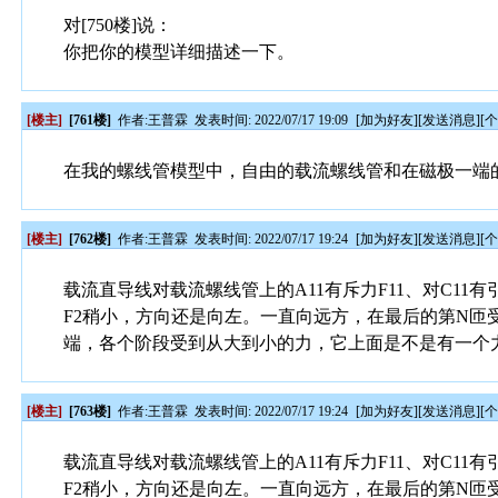
对[750楼]说：
你把你的模型详细描述一下。
[楼主]
[761楼]
作者:
王普霖
发表时间: 2022/07/17 19:09
[
加为好友
][
发送消息
][
在我的螺线管模型中，自由的载流螺线管和在磁极一端
[楼主]
[762楼]
作者:
王普霖
发表时间: 2022/07/17 19:24
[
加为好友
][
发送消息
][
载流直导线对载流螺线管上的A11有斥力F11、对C1
F2稍小，方向还是向左。一直向远方，在最后的第N匝
端，各个阶段受到从大到小的力，它上面是不是有一个
[楼主]
[763楼]
作者:
王普霖
发表时间: 2022/07/17 19:24
[
加为好友
][
发送消息
][
载流直导线对载流螺线管上的A11有斥力F11、对C1
F2稍小，方向还是向左。一直向远方，在最后的第N匝