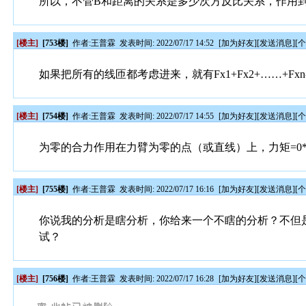
所以，不管B和距离的关系是多少次方反比关系，作用
[楼主]
[753楼]
作者:
王普霖
发表时间: 2022/07/17 14:52
[
加为好友
][
发送消息
][
如果把所有的线匝都考虑进来，就有Fx1+Fx2+……+Fxn-1
[楼主]
[754楼]
作者:
王普霖
发表时间: 2022/07/17 14:55
[
加为好友
][
发送消息
][
为零的合力作用在力臂为零的点（或直线）上，力矩=0
[楼主]
[755楼]
作者:
王普霖
发表时间: 2022/07/17 16:16
[
加为好友
][
发送消息
][
你说我的分析是瞎分析，你给来一个不瞎的分析？不但
试？
[楼主]
[756楼]
作者:
王普霖
发表时间: 2022/07/17 16:28
[
加为好友
][
发送消息
][