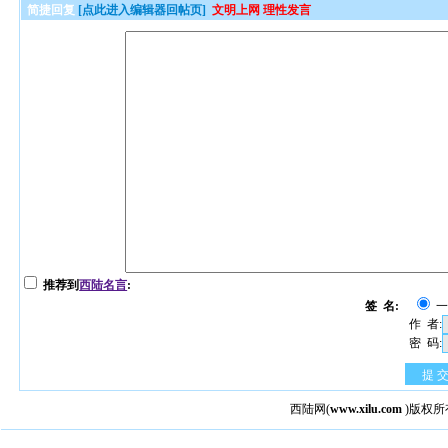
简捷回复
[点此进入编辑器回帖页]
文明上网 理性发言
推荐到
西陆名言
:
签 名:
作 者:
密 码:
提 
西陆网
(
www.xilu.com
)版权