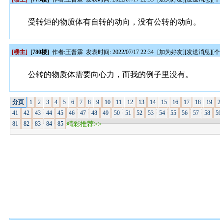
受转矩的物质体有自转的动向，没有公转的动向。
[楼主]
[780楼]
作者:
王普霖
发表时间: 2022/07/17 22:34
[
加为好友
][
发送消息
][
公转的物质体需要向心力，而我的例子里没有。
分页
1
2
3
4
5
6
7
8
9
10
11
12
13
14
15
16
17
18
19
41
42
43
44
45
46
47
48
49
50
51
52
53
54
55
56
57
58
5
81
82
83
84
85
精彩推荐>>