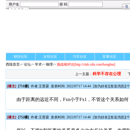
财经社区
女性社区
汽车社区
军事社区
西陆首页
->
论坛
->
学术
-> 物理->
挑战相对论
[http://club.xilu.com/hongbin]
科学不存在公理
上一主题：
[楼主]
[751楼]
作者:
王普霖
发表时间: 2022/07/17 14:44
[
加为好友
][
发送消息
][
由于距离的远近不同，Fxn小于Fx1，不管这个关系如何，都
[楼主]
[752楼]
作者:
王普霖
发表时间: 2022/07/17 14:46
[
加为好友
][
发送消息
][