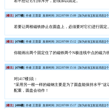
若不想让它们排斥开，必须加以固定。
[楼主]
[477楼]
作者:
王普霖
发表时间: 2022/07/09 15:09
[
加为好友
][
发送消息
][
若要让两根磁铁静止在圆盘上，必须要对它们进行固定
[楼主]
[478楼]
作者:
王普霖
发表时间: 2022/07/09 15:12
[
加为好友
][
发送消息
][
你能画出两个固定住了的磁铁两个N极连线中点的磁力
[楼主]
[479楼]
作者:
王普霖
发表时间: 2022/07/09 15:16
[
加为好友
][
发送消息
][
对[417楼]说：
“采用另一根一样的磁钢主要是为了圆盘能保持水平”
配重，圆盘会动作！
[楼主]
[480楼]
作者:
王普霖
发表时间: 2022/07/09 15:17
[
加为好友
][
发送消息
][