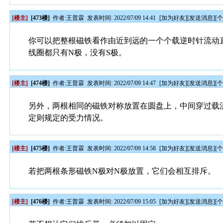
[楼主]
[473楼]
作者:
王普霖
发表时间: 2022/07/09 14:41
[
加为好友
][
发送消息
][
你可以把整根磁铁看作由近到远的一个个载逆时针流动
线圈都只有N极，没有S极。
[楼主]
[474楼]
作者:
王普霖
发表时间: 2022/07/09 14:47
[
加为好友
][
发送消息
][
另外，两根相同的磁铁对称放置在圆盘上，中间穿过载
定则规定的受力情况。
[楼主]
[475楼]
作者:
王普霖
发表时间: 2022/07/09 14:58
[
加为好友
][
发送消息
][
若把两根条形磁铁N极对N极放置，它们会相互排斥。
[楼主]
[476楼]
作者:
王普霖
发表时间: 2022/07/09 15:05
[
加为好友
][
发送消息
][