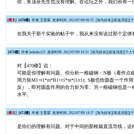
你，朱顶余先生也没有理解。在论坛之外，我们班有一
[楼主]
[470楼]
作者:
王普霖
发表时间: 2022/07/09 09:35
[
加为好友
][
发送消息
][
在我关于那个实验的帖子中，我从来没有说过那个定律
[471楼]
作者:
liuliuliu123
发表时间: 2022/07/09 10:33
[
加为好友
][
发送消息
][
个人
对【470楼】说：
可能是你理解有问题。你分析一根磁钢：N极（看作点磁荷
用力矩M1=r1*m*B1=r1*m*(1/r1); S极也给圆盘一个作
反），即对圆盘作用的合力矩为零。另一根磁钢也是一
水平。
[楼主]
[472楼]
作者:
王普霖
发表时间: 2022/07/09 14:37
[
加为好友
][
发送消息
][
是你们的理解有问题。对于中间的那根栽直流导线，这