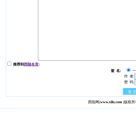
推荐到
西陆名言
:
签 名:
作 者:
密 码:
提 
西陆网
(
www.xilu.com
)版权