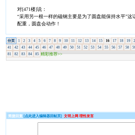
对[471楼]说：
“采用另一根一样的磁钢主要是为了圆盘能保持水平”
配重，圆盘会动作！
分页
1
2
3
4
5
6
7
8
9
10
11
12
13
14
15
16
17
18
19
41
42
43
44
45
46
47
48
49
50
51
52
53
54
55
56
57
58
5
81
82
83
84
85
精彩推荐>>
简捷回复
[点此进入编辑器回帖页]
文明上网 理性发言