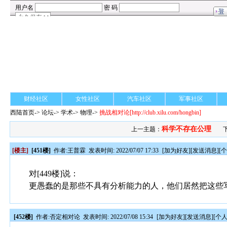
财经社区
女性社区
汽车社区
军事社区
西陆首页
->
论坛
->
学术
-> 物理->
挑战相对论
[http://club.xilu.com/hongbin]
科学不存在公理
上一主题：
[楼主]
[451楼]
作者:
王普霖
发表时间: 2022/07/07 17:33
[
加为好友
][
发送消息
][
对[449楼]说：
更愚蠢的是那些不具有分析能力的人，他们居然把这些
[452楼]
作者:
否定相对论
发表时间: 2022/07/08 15:34
[
加为好友
][
发送消息
][
个