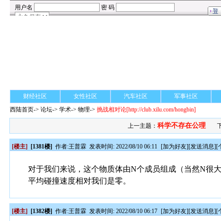
财经社区
女性社区
汽车社区
军事社区
西陆首页
->
论坛
->
学术
-> 物理->
挑战相对论
[http://club.xilu.com/hongbin]
科学不存在公理
上一主题：
[楼主]
[1381楼]
作者:
王普霖
发表时间: 2022/08/10 06:11
[
加为好友
][
发送消息
][
对于我们来说，这个物质体由N个成员组成（当然N很
平均碰撞速度相对我们是零。
[楼主]
[1382楼]
作者:
王普霖
发表时间: 2022/08/10 06:17
[
加为好友
][
发送消息
][