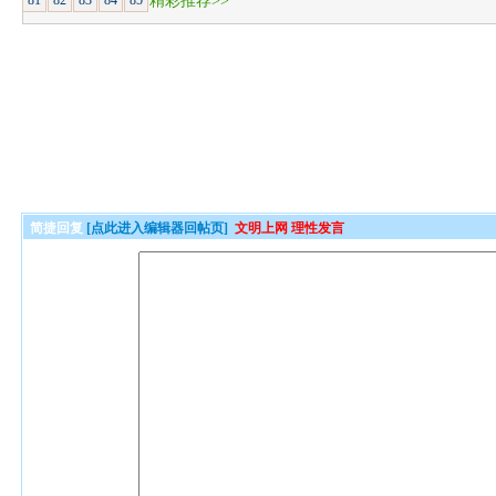
81
82
83
84
85
精彩推荐>>
简捷回复
[点此进入编辑器回帖页]
文明上网 理性发言