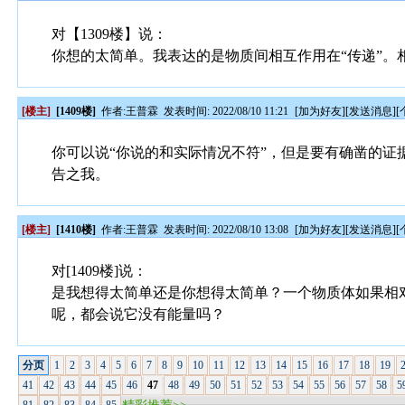
对【1309楼】说：
你想的太简单。我表达的是物质间相互作用在“传递”
[楼主]
[1409楼]
作者:
王普霖
发表时间: 2022/08/10 11:21
[
加为好友
][
发送消息
][
你可以说“你说的和实际情况不符”，但是要有确凿的
告之我。
[楼主]
[1410楼]
作者:
王普霖
发表时间: 2022/08/10 13:08
[
加为好友
][
发送消息
][
对[1409楼]说：
是我想得太简单还是你想得太简单？一个物质体如果相
呢，都会说它没有能量吗？
分页
1
2
3
4
5
6
7
8
9
10
11
12
13
14
15
16
17
18
19
41
42
43
44
45
46
47
48
49
50
51
52
53
54
55
56
57
58
5