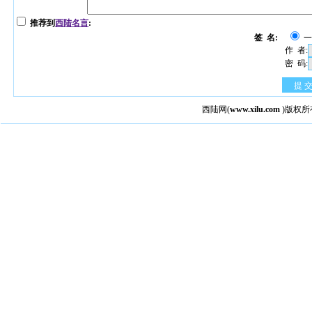
推荐到
西陆名言
:
签 名:
作 者:
密 码:
提 
西陆网
(
www.xilu.com
)版权