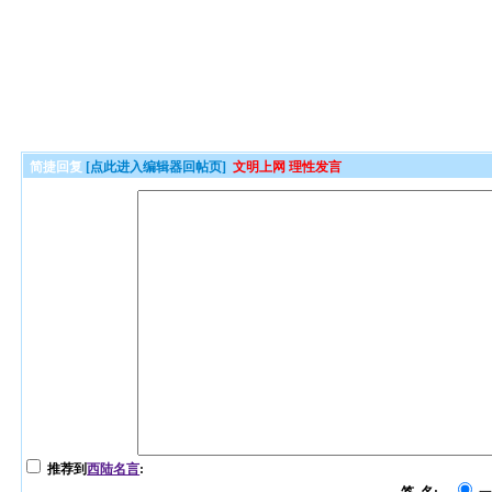
简捷回复
[点此进入编辑器回帖页]
文明上网 理性发言
推荐到
西陆名言
: