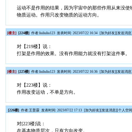
运动不是作用的结果，因为宇宙中的那些作用从来没使
物质运动。作用只改变物质的运动方向。
[楼主]
[224楼]
作者:
liuliuliu123
发表时间: 2023/07/22 16:34
[
加为好友
][
发送消息
对【219楼】说：
打架是作用的效果。没有作用能力就没有打架这件事。
[楼主]
[225楼]
作者:
liuliuliu123
发表时间: 2023/07/22 16:36
[
加为好友
][
发送消息
对【223楼】说：
作用改变运动，不单是方向。
[226楼]
作者:
王普霖
发表时间: 2023/07/22 17:13
[
加为好友
][
发送消息
][
个人空
对[223楼]说：
在基本物质层次，只有方向改变。