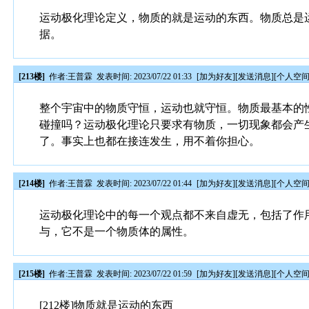
运动极化理论定义，物质的就是运动的东西。物质总是
据。
[213楼]
作者:
王普霖
发表时间: 2023/07/22 01:33
[
加为好友
][
发送消息
][
个人空
整个宇宙中的物质守恒，运动也就守恒。物质最基本的
碰撞吗？运动极化理论只要求有物质，一切现象都会产
了。事实上也都在接连发生，用不着你担心。
[214楼]
作者:
王普霖
发表时间: 2023/07/22 01:44
[
加为好友
][
发送消息
][
个人空
运动极化理论中的每一个观点都不来自虚无，包括了作
与，它不是一个物质体的属性。
[215楼]
作者:
王普霖
发表时间: 2023/07/22 01:59
[
加为好友
][
发送消息
][
个人空
[212楼]物质就是运动的东西