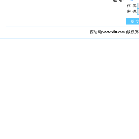
签 名:
作 者:
密 码:
提 
西陆网
(
www.xilu.com
)版权