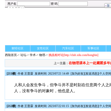
财经社区
女性社区
汽车社区
军事社区
西陆首页
->
论坛
->
学术
-> 物理->
挑战相对论
[http://club.xilu.com/hongbin]
在物理课本上一处藏匿多年
上一主题：
[211楼]
作者:
王普霖
发表时间: 2023/07/21 14:49
[
加为好友
][
发送消息
][
个人空
人和人会发生争斗，但争斗并不是时刻在任意两个人之
人，没有争斗的对象时，他也是人。
[212楼]
作者:
王普霖
发表时间: 2023/07/22 01:15
[
加为好友
][
发送消息
][
个人空