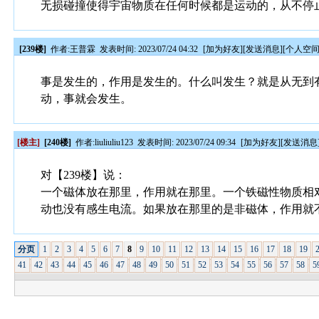
无损碰撞使得宇宙物质在任何时候都是运动的，从不停
[239楼]
作者:
王普霖
发表时间: 2023/07/24 04:32
[
加为好友
][
发送消息
][
个人空
事是发生的，作用是发生的。什么叫发生？就是从无到
动，事就会发生。
[楼主]
[240楼]
作者:
liuliuliu123
发表时间: 2023/07/24 09:34
[
加为好友
][
发送消息
对【239楼】说：
一个磁体放在那里，作用就在那里。一个铁磁性物质相
动也没有感生电流。如果放在那里的是非磁体，作用就
分页
1
2
3
4
5
6
7
8
9
10
11
12
13
14
15
16
17
18
19
41
42
43
44
45
46
47
48
49
50
51
52
53
54
55
56
57
58
5