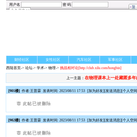
财经社区
女性社区
汽车社区
军事社区
西陆首页
->
论坛
->
学术
-> 物理->
挑战相对论
[http://club.xilu.com/hongbin]
在物理课本上一处藏匿多年
上一主题：
[901楼]
作者:
王普霖
发表时间: 2023/08/11 17:53
[
加为好友
][
发送消息
][
个人空
[902楼]
作者:
王普霖
发表时间: 2023/08/11 17:53
[
加为好友
][
发送消息
][
个人空