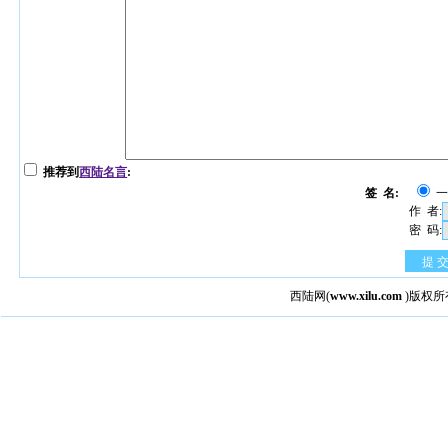
推荐到
西陆名言
:
签 名:
作 者:
密 码:
提 
西陆网
(
www.xilu.com
)版权