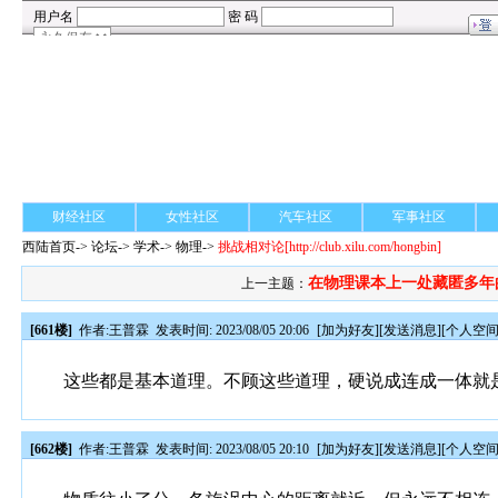
财经社区
女性社区
汽车社区
军事社区
西陆首页
->
论坛
->
学术
-> 物理->
挑战相对论
[http://club.xilu.com/hongbin]
在物理课本上一处藏匿多年
上一主题：
[661楼]
作者:
王普霖
发表时间: 2023/08/05 20:06
[
加为好友
][
发送消息
][
个人空
这些都是基本道理。不顾这些道理，硬说成连成一体就
[662楼]
作者:
王普霖
发表时间: 2023/08/05 20:10
[
加为好友
][
发送消息
][
个人空