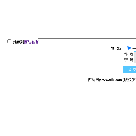
推荐到
西陆名言
:
签 名:
作 者:
密 码:
提 
西陆网
(
www.xilu.com
)版权