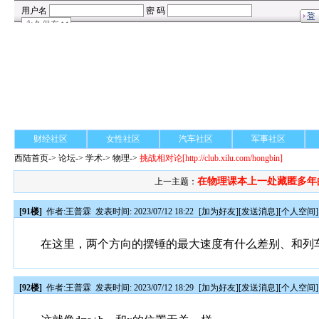
财经社区
女性社区
汽车社区
军事社区
西陆首页
->
论坛
->
学术
-> 物理->
挑战相对论
[http://club.xilu.com/hongbin]
在物理课本上一处藏匿多年
上一主题：
[91楼]
作者:
王普霖
发表时间: 2023/07/12 18:22
[
加为好友
][
发送消息
][
个人空间
]
在这里，两个方向的摆锤的最大速度有什么差别、和列
[92楼]
作者:
王普霖
发表时间: 2023/07/12 18:29
[
加为好友
][
发送消息
][
个人空间
]