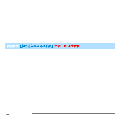
简捷回复
[点此进入编辑器回帖页]
文明上网 理性发言