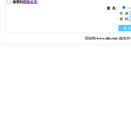
推荐到
西陆名言
:
签 名:
作 者:
密 码:
提 
西陆网
(
www.xilu.com
)版权