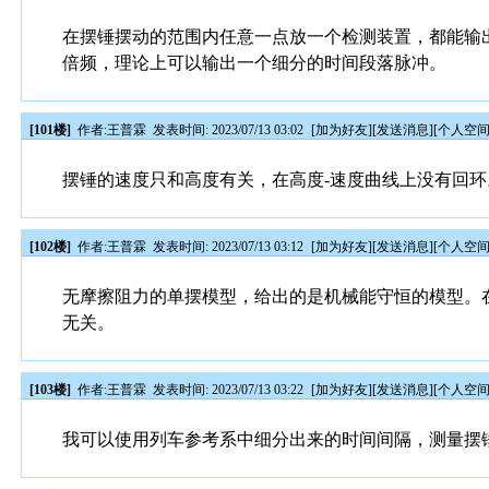
在摆锤摆动的范围内任意一点放一个检测装置，都能输
倍频，理论上可以输出一个细分的时间段落脉冲。
[101楼]
作者:
王普霖
发表时间: 2023/07/13 03:02
[
加为好友
][
发送消息
][
个人空
摆锤的速度只和高度有关，在高度-速度曲线上没有回环
[102楼]
作者:
王普霖
发表时间: 2023/07/13 03:12
[
加为好友
][
发送消息
][
个人空
无摩擦阻力的单摆模型，给出的是机械能守恒的模型。
无关。
[103楼]
作者:
王普霖
发表时间: 2023/07/13 03:22
[
加为好友
][
发送消息
][
个人空
我可以使用列车参考系中细分出来的时间间隔，测量摆