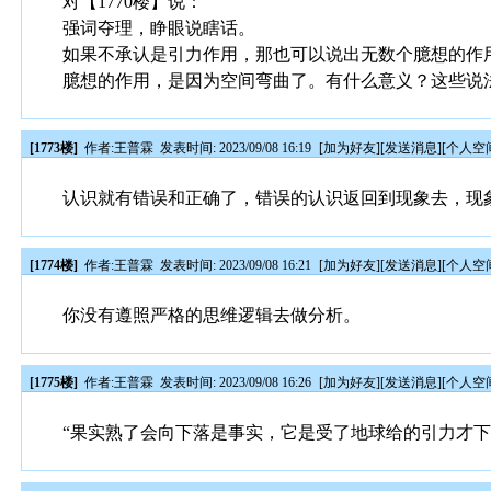
对【1770楼】说：
强词夺理，睁眼说瞎话。
如果不承认是引力作用，那也可以说出无数个臆想的作
臆想的作用，是因为空间弯曲了。有什么意义？这些说
[1773楼]
作者:
王普霖
发表时间: 2023/09/08 16:19
[
加为好友
][
发送消息
][
个人空
认识就有错误和正确了，错误的认识返回到现象去，现
[1774楼]
作者:
王普霖
发表时间: 2023/09/08 16:21
[
加为好友
][
发送消息
][
个人空
你没有遵照严格的思维逻辑去做分析。
[1775楼]
作者:
王普霖
发表时间: 2023/09/08 16:26
[
加为好友
][
发送消息
][
个人空
“果实熟了会向下落是事实，它是受了地球给的引力才下