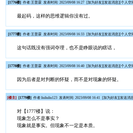
[1776楼]
作者:
王普霖
发表时间: 2023/09/08 16:27
[
加为好友
][
发送消息
][
个人空
最起码，这样的思维逻辑你没有过。
[1777楼]
作者:
王普霖
发表时间: 2023/09/08 16:33
[
加为好友
][
发送消息
][
个人空
这句话既没有强词夺理，也不是睁眼说的瞎话，
[1778楼]
作者:
王普霖
发表时间: 2023/09/08 16:40
[
加为好友
][
发送消息
][
个人空
因为后者是对判断的怀疑，而不是对现象的怀疑。
[楼主]
[1779楼]
作者:
liuliuliu123
发表时间: 2023/09/08 16:41
[
加为好友
][
发送消
对【1777楼】说：
现象怎么不是事实？
现象就是事实。但现象不一定是本质。