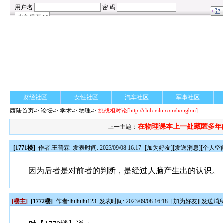
财经社区
女性社区
汽车社区
军事社区
西陆首页
->
论坛
->
学术
-> 物理->
挑战相对论
[http://club.xilu.com/hongbin]
在物理课本上一处藏匿多年
上一主题：
[1771楼]
作者:
王普霖
发表时间: 2023/09/08 16:17
[
加为好友
][
发送消息
][
个人空
因为后者是对前者的判断，是经过人脑产生出的认识。
[楼主]
[1772楼]
作者:
liuliuliu123
发表时间: 2023/09/08 16:18
[
加为好友
][
发送消