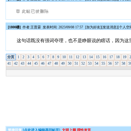
[1800楼]
作者:
王普霖
发表时间: 2023/09/08 17:57
[
加为好友
][
发送消息
][
个人空
这句话既没有强词夺理，也不是睁眼说的瞎话，因为这里
分页
1
2
3
4
5
6
7
8
9
10
11
12
13
14
15
16
17
18
19
41
42
43
44
45
46
47
48
49
50
51
52
53
54
55
56
57
58
5
简捷回复
[点此进入编辑器回帖页]
文明上网 理性发言