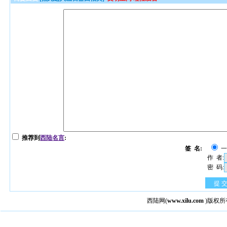
推荐到
西陆名言
:
签 名:
作 者:
密 码:
提 
西陆网
(
www.xilu.com
)版权