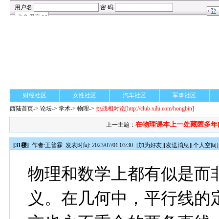
财经社区
女性社区
汽车社区
军事社区
西陆首页
->
论坛
->
学术
-> 物理->
挑战相对论
[http://club.xilu.com/hongbin]
在物理课本上一处藏匿多年
上一主题：
[31楼]
作者:
王普霖
发表时间: 2023/07/01 03:30
[
加为好友
][
发送消息
][
个人空间
]
物理和数学上都有似是而
义。在几何中，平行线的