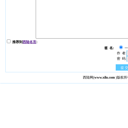
推荐到
西陆名言
:
签 名:
作 者:
密 码:
提 
西陆网
(
www.xilu.com
)版权