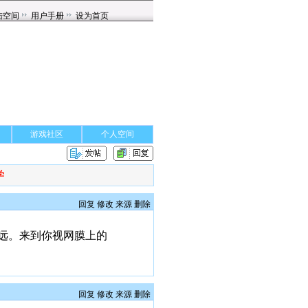
游戏社区
个人空间
学
回复
修改
来源
删除
远。来到你视网膜上的
回复
修改
来源
删除