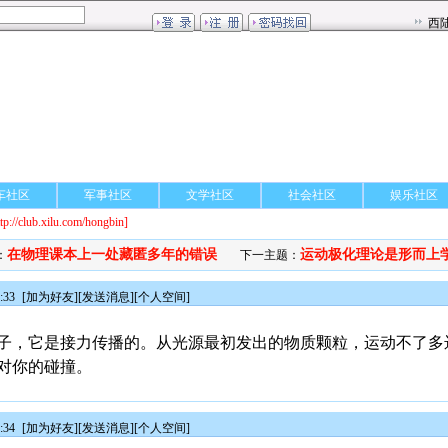
车社区
军事社区
文学社区
社会社区
娱乐社区
ttp://club.xilu.com/hongbin]
在物理课本上一处藏匿多年的错误
运动极化理论是形而上
：
下一主题：
:33
[
加为好友
][
发送消息
][
个人空间
]
子，它是接力传播的。从光源最初发出的物质颗粒，运动不了多
对你的碰撞。
:34
[
加为好友
][
发送消息
][
个人空间
]