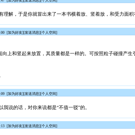
:47
[
加为好友
][
发送消息
][
个人空间
]
有理解，于是你就冒出来了一本书横着放、竖着放，和受力面积
:00
[
加为好友
][
发送消息
][
个人空间
]
平面向上和竖起来放置，其质量都是一样的。可按照粒子碰撞产生
。
:09
[
加为好友
][
发送消息
][
个人空间
]
以我说的话，对你来说都是“不值一驳”的。
:13
[
加为好友
][
发送消息
][
个人空间
]