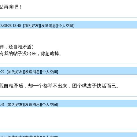
贴再聊吧！
08/28 13:40
[
加为好友
][
发送消息
][
个人空间
]
律，还自相矛盾）
有
我的帖子没出来，你忽略掉。
:22
[
加为好友
][
发送消息
][
个人空间
]
我自相矛盾，却一个都举不出来，图个嘴皮子快活而已。
:41
[
加为好友
][
发送消息
][
个人空间
]