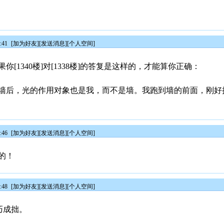
:41
[
加为好友
][
发送消息
][
个人空间
]
[1340楼]对[1338楼]的答复是这样的，才能算你正确：
墙后，光的作用对象也是我，而不是墙。我跑到墙的前面，刚好
:46
[
加为好友
][
发送消息
][
个人空间
]
的！
:48
[
加为好友
][
发送消息
][
个人空间
]
弄巧成拙。