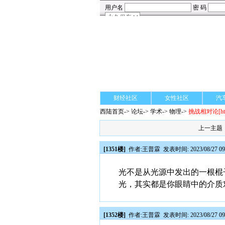
财经社区
女性社区
汽
西陆首页
->
论坛
->
学术
-> 物理->
挑战相对论
[h
上一主题
[1351楼]
作者:
王普霖
发表时间: 2023/08/27 09
光不是从光源中发出的一根棍
光，其实都是你眼睛中的介质
[1352楼]
作者:
王普霖
发表时间: 2023/08/27 09