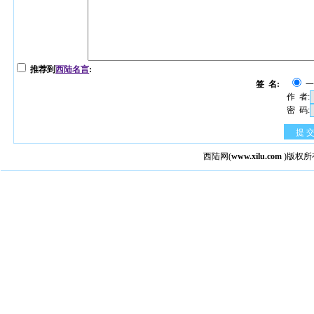
推荐到
西陆名言
:
签 名:
作 者:
密 码:
提 
西陆网
(
www.xilu.com
)版权