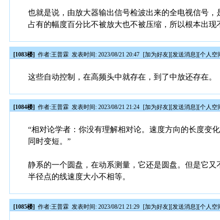
也就是说，由放大器输出信号检波出来的全电视信号，是
占有的幅度百分比不被放大也不被压缩，所以根本出现
[1083楼]
作者:
王普霖
发表时间: 2023/08/21 20:47
[
加为好友
][
发送消息
][
个人空
这些自动控制，在高频头中就存在，到了中放还存在。
[1084楼]
作者:
王普霖
发表时间: 2023/08/21 21:24
[
加为好友
][
发送消息
][
个人空
“相对论学者：你没有理解相对论。速度方向的长度变
同时变短。”
静系的一个圆盘，在动系测量，它还是圆盘。但是它又
半径点的线速度大小不相等。
[1085楼]
作者:
王普霖
发表时间: 2023/08/21 21:29
[
加为好友
][
发送消息
][
个人空