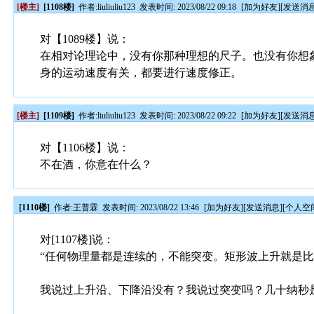
[楼主]
[1108楼]
作者:
liuliuliu123
发表时间: 2023/08/22 09:18
[
加为好友
][
发送消
对【1089楼】说：
在相对论理论中，没有你那种理想的尺子。也没有你想象
身的运动速度有关，都要进行速度修正。
[楼主]
[1109楼]
作者:
liuliuliu123
发表时间: 2023/08/22 09:22
[
加为好友
][
发送消
对【1106楼】说：
不在酒，你意在什么？
[1110楼]
作者:
王普霖
发表时间: 2023/08/22 13:46
[
加为好友
][
发送消息
][
个人空
对[1107楼]说：
“任何物理量都是连续的，不能突变。矩形波上升就是比
我说过上升沿、下降沿没有？我说过突变吗？几十纳秒