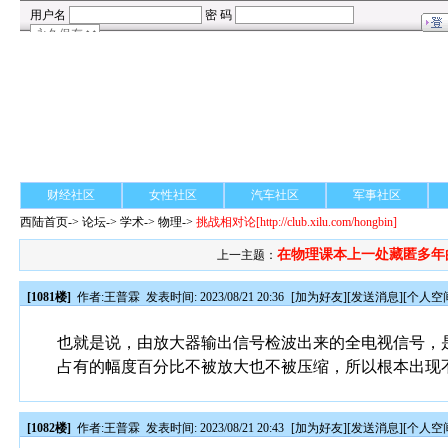
财经社区
女性社区
汽车社区
军事社区
西陆首页
->
论坛
->
学术
-> 物理->
挑战相对论
[http://club.xilu.com/hongbin]
在物理课本上一处藏匿多年
上一主题：
[1081楼]
作者:
王普霖
发表时间: 2023/08/21 20:36
[
加为好友
][
发送消息
][
个人空
也就是说，由放大器输出信号检波出来的全电视信号，是
占有的幅度百分比不被放大也不被压缩，所以根本出现
[1082楼]
作者:
王普霖
发表时间: 2023/08/21 20:43
[
加为好友
][
发送消息
][
个人空