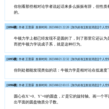
你别看那些相对论学者说起话来多么振振有辞，但性质
的。
[1094楼]
作者:
王普霖
发表时间: 2023/08/21 22:20
[
加为好友
][
发送消息
][
个人空
牛顿力学上都已经发现不是圆的了，到了那里它还认为
而把牛顿力学说成子系，就是这种行为。
[1095楼]
作者:
王普霖
发表时间: 2023/08/21 22:32
[
加为好友
][
发送消息
][
个人空
你到处都能发现类似的话：牛顿力学是相对论在低速度
[1096楼]
作者:
王普霖
发表时间: 2023/08/22 03:15
[
加为好友
][
发送消息
][
个人空
圆心在X’=0、Y’=0的圆盘，Z’是它的旋转轴。画一个
出平面的圆盘物质分子数。