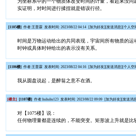
为坐标系中的一个物质体改变时间的计量，看起来没问
实证明，对时间进行揉捏就是错误行径。
[1105楼]
作者:
王普霖
发表时间: 2023/08/22 04:14
[
加为好友
][
发送消息
][
个人空
时间是万物运动给出的共同表现，宇宙间所有物质的运
时钟或具体时钟给出的表示没有关系。
[1106楼]
作者:
王普霖
发表时间: 2023/08/22 04:16
[
加为好友
][
发送消息
][
个人空
我从圆盘说起，是醉翁之意不在酒。
[楼主]
[1107楼]
作者:
liuliuliu123
发表时间: 2023/08/22 09:09
[
加为好友
][
发送消
对【1075楼】说：
任何物理量都是连续的，不能突变。矩形波上升就是比