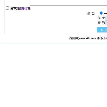
推荐到
西陆名言
:
签 名:
作 者:
密 码:
提 
西陆网
(
www.xilu.com
)版权