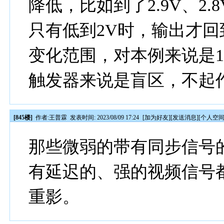
降低，比如到了2.9V、2.
只有低到2V时，输出才
变化范围，对本例来说是
触发器来说是盲区，不起
[845楼]
作者:
王普霖
发表时间: 2023/08/09 17:24
[
加为好友
][
发送消息
][
个人空
那些微弱的带有同步信号
有延迟的、强的视频信号
重影。