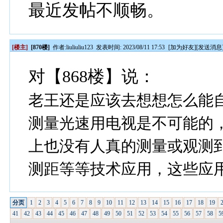
最近发帖不顺畅。
[楼主]
[870楼]
作者:
liuliuliu123
发表时间: 2023/08/11 17:53
[
加为好友
][
发送消息
对【868楼】说：
老王还是应该去想想怎么能
测量光速用电视是不可能的
上也没有人真的测量或观测
测距等等技术应用，这些应
分页
1
2
3
4
5
6
7
8
9
10
11
12
13
14
15
16
17
18
19
41
42
43
44
45
46
47
48
49
50
51
52
53
54
55
56
57
58
5