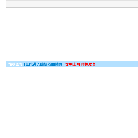
简捷回复
[点此进入编辑器回帖页]
文明上网 理性发言