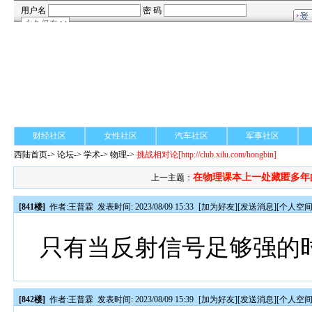
财经社区
女性社区
汽车社区
军事社区
西陆首页
->
论坛
->
学术
-> 物理->
挑战相对论
[http://club.xilu.com/hongbin]
在物理课本上一处藏匿多年
上一主题：
[841楼]
作者:
王普霖
发表时间: 2023/08/09 15:33
[
加为好友
][
发送消息
][
个人空
只有当反射信号足够强的
[842楼]
作者:
王普霖
发表时间: 2023/08/09 15:39
[
加为好友
][
发送消息
][
个人空