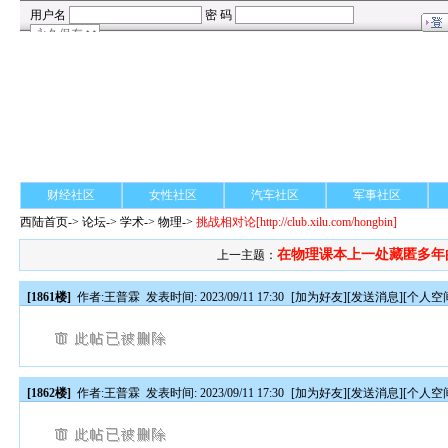
财经社区
女性社区
汽车社区
军事社区
西陆首页
->
论坛
->
学术
-> 物理->
挑战相对论
[http://club.xilu.com/hongbin]
在物理课本上一处藏匿多年
上一主题：
[1861楼]
作者:
王普霖
发表时间: 2023/09/11 17:30
[
加为好友
][
发送消息
][
个人空
[1862楼]
作者:
王普霖
发表时间: 2023/09/11 17:30
[
加为好友
][
发送消息
][
个人空