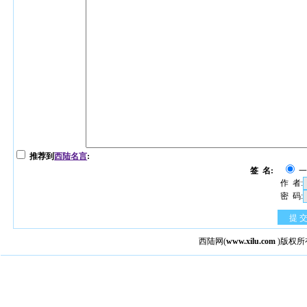
推荐到
西陆名言
:
签 名:
作 者:
密 码:
提 
西陆网
(
www.xilu.com
)版权