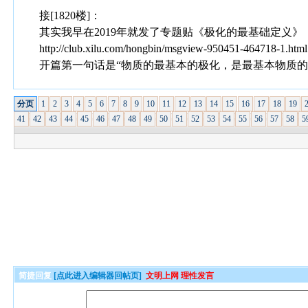
接[1820楼]：
其实我早在2019年就发了专题贴《极化的最基础定义》
http://club.xilu.com/hongbin/msgview-950451-464718-1.html
开篇第一句话是“物质的最基本的极化，是最基本物质的
分页
1
2
3
4
5
6
7
8
9
10
11
12
13
14
15
16
17
18
19
41
42
43
44
45
46
47
48
49
50
51
52
53
54
55
56
57
58
5
简捷回复
[点此进入编辑器回帖页]
文明上网 理性发言