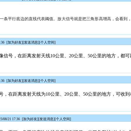
一条平行底边的直线代表阈值。放大信号就是把三角形高增高，会看到
:36
[
加为好友
][
发送消息
][
个人空间
]
信号，在距离发射天线10公里、20公里、50公里的地方，都
:36
[
加为好友
][
发送消息
][
个人空间
]
，在距离发射天线为10公里、20公里、50公里的地方，可收
08/21 17:36
[
加为好友
][
发送消息
][
个人空间
]