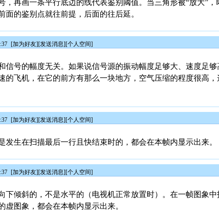
号，再画一条平行底边的线代表鉴别阈值。当三角形被“放大”，
前面的鉴别点就往前提，后面的往后延。
:37
[
加为好友
][
发送消息
][
个人空间
]
和信号的幅度无关。如果说信号源的振动幅度足够大、速度足够
速的飞机，在它的前方有那么一块地方，空气压缩的程度很高，
:37
[
加为好友
][
发送消息
][
个人空间
]
是发生在扫描最后一行且快结束时的，都会在本帧内显示出来。
:37
[
加为好友
][
发送消息
][
个人空间
]
向下倾斜的，不是水平的（电视机正常放置时）。在一帧图象中
的虚图象，都会在本帧内显示出来。