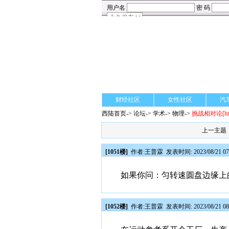
财经社区
女性社区
汽
西陆首页
->
论坛
->
学术
-> 物理->
挑战相对论
[h
上一主题
[1051楼]
作者:
王普霖
发表时间: 2023/08/21 07
如果你问：匀转速圆盘边缘上
[1052楼]
作者:
王普霖
发表时间: 2023/08/21 08