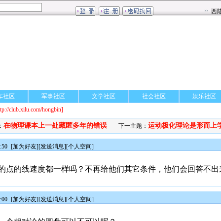
车社区
军事社区
文学社区
社会社区
娱乐社区
ttp://club.xilu.com/hongbin]
在物理课本上一处藏匿多年的错误
运动极化理论是形而上
：
下一主题：
:50
[
加为好友
][
发送消息
][
个人空间
]
的点的线速度都一样吗？不再给他们其它条件，他们会回答不出
:00
[
加为好友
][
发送消息
][
个人空间
]