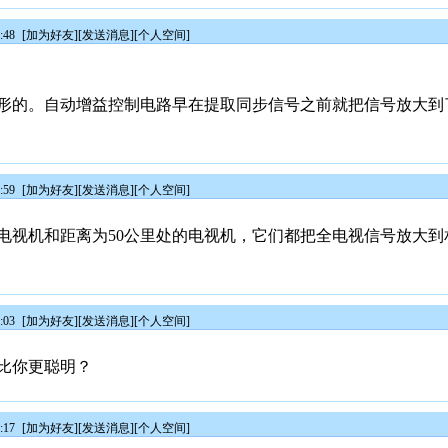
:48
[
加为好友
][
发送消息
][
个人空间
]
形的。自动增益控制电路早在提取同步信号之前就把信号放大到
:59
[
加为好友
][
发送消息
][
个人空间
]
的电视机和距离为50公里处的电视机，它们都把全电视信号放大
:03
[
加为好友
][
发送消息
][
个人空间
]
比你更聪明？
:17
[
加为好友
][
发送消息
][
个人空间
]